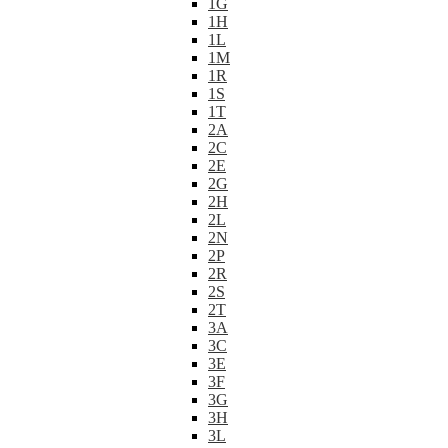
1G
1H
1L
1M
1R
1S
1T
2A
2C
2E
2G
2H
2L
2N
2P
2R
2S
2T
3A
3C
3E
3F
3G
3H
3L