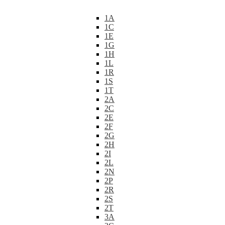
1A
1C
1E
1G
1H
1L
1R
1S
1T
2A
2C
2E
2F
2G
2H
2I
2L
2N
2P
2R
2S
2T
3A