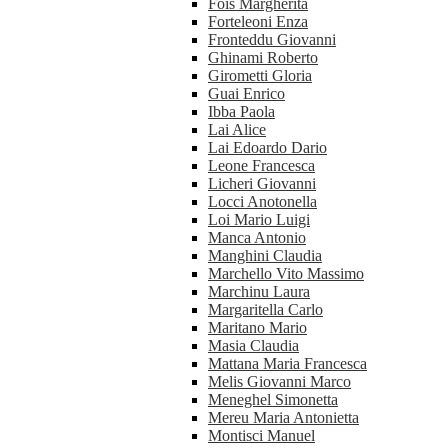
Fois Margherita
Forteleoni Enza
Fronteddu Giovanni
Ghinami Roberto
Girometti Gloria
Guai Enrico
Ibba Paola
Lai Alice
Lai Edoardo Dario
Leone Francesca
Licheri Giovanni
Locci Anotonella
Loi Mario Luigi
Manca Antonio
Manghini Claudia
Marchello Vito Massimo
Marchinu Laura
Margaritella Carlo
Maritano Mario
Masia Claudia
Mattana Maria Francesca
Melis Giovanni Marco
Meneghel Simonetta
Mereu Maria Antonietta
Montisci Manuel