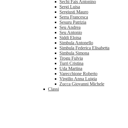
Sechi Fais Antonino
Sergi Luisa
Sergiusti Mauro
Serra Francesca
Sesuru Patrizia
Seu Andrea
Seu Antonio
Siddi Eloisa
Simbula Antonello
Simbula Federica Elisabetta
Simbula Simona
Trogu Fulvia
Turri Cristina
Uda Martina
Varecchione Roberto
Virgilio Anna Luigia
Zucca Giovanni Michele
Classi