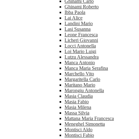
Ghinami Carlo
Ghinami Roberto
Ibba Paola
Lai Alice
Landini Mario
Lasi Susanna
Leone Francesca
Licheri Giovanni
Locci Antonella
Loi Mario Luigi
Lutzu Alessandra
Manca Antonio
Manca Maria Serafina
Marchello Vito
Margaritella Carlo
Maritano Mario
Marongiu Antonella
Masia Claudia
Masia Fabio
Masia Milena
Massa Silvia
Mattana Maria Francesca
Meneghel Simonetta
Montisci Aldo
Montisci Fabio