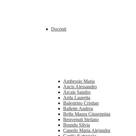
Docenti
Ambrosio Maria
Ancis Alessandro
Arcais Sandro
Ardu Lauretta
Balestrino Cristian
Ballette Andrea
Bellu Maura Giuseppina
Benvenuti Stefano
Brundu Silvia
Canedo Maria Alejandra
Cardia Katyuscia