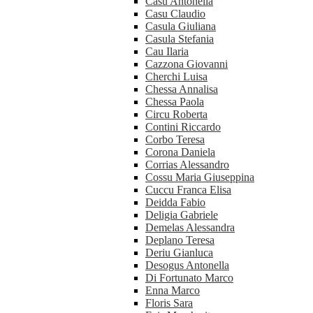
Casu Antonella
Casu Claudio
Casula Giuliana
Casula Stefania
Cau Ilaria
Cazzona Giovanni
Cherchi Luisa
Chessa Annalisa
Chessa Paola
Circu Roberta
Contini Riccardo
Corbo Teresa
Corona Daniela
Corrias Alessandro
Cossu Maria Giuseppina
Cuccu Franca Elisa
Deidda Fabio
Deligia Gabriele
Demelas Alessandra
Deplano Teresa
Deriu Gianluca
Desogus Antonella
Di Fortunato Marco
Enna Marco
Floris Sara