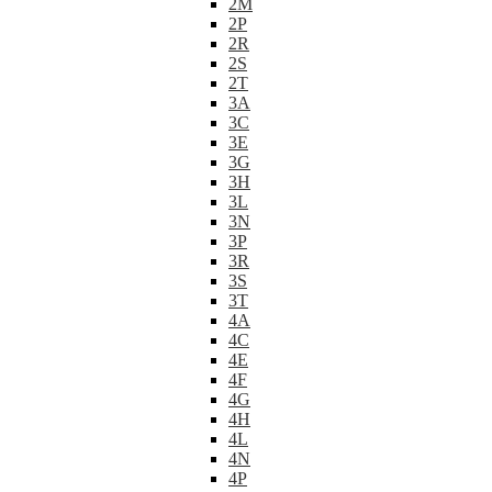
2M
2P
2R
2S
2T
3A
3C
3E
3G
3H
3L
3N
3P
3R
3S
3T
4A
4C
4E
4F
4G
4H
4L
4N
4P