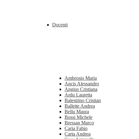
Docenti
Ambrosio Maria
Ancis Alessandro
Angius Cristiana
Ardu Lauretta
Balestrino Cristian
Ballette Andrea
Bellu Maura
Bossi Michele
Bressan Marco
Caria Fabio
Carta Andrea