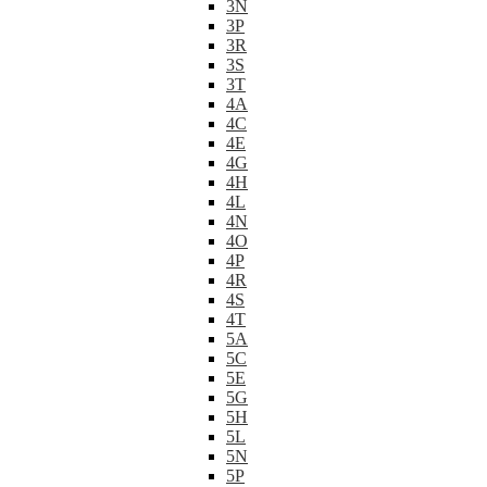
3N
3P
3R
3S
3T
4A
4C
4E
4G
4H
4L
4N
4O
4P
4R
4S
4T
5A
5C
5E
5G
5H
5L
5N
5P