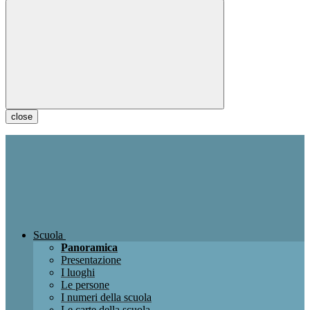
close
Scuola
Panoramica
Presentazione
I luoghi
Le persone
I numeri della scuola
Le carte della scuola