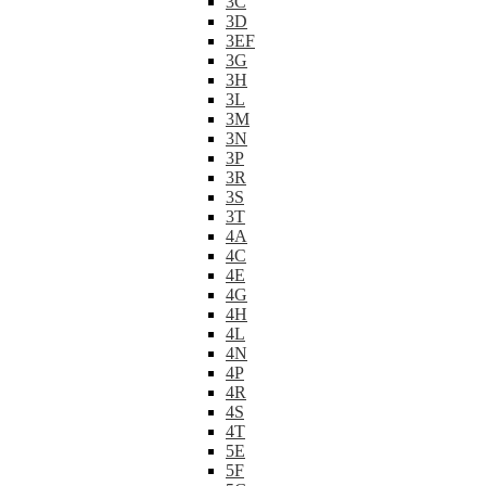
3C
3D
3EF
3G
3H
3L
3M
3N
3P
3R
3S
3T
4A
4C
4E
4G
4H
4L
4N
4P
4R
4S
4T
5E
5F