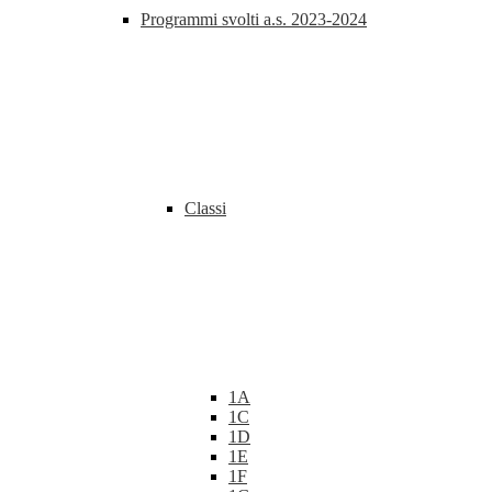
Programmi svolti a.s. 2023-2024
Classi
1A
1C
1D
1E
1F