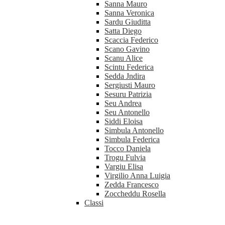
Sanna Mauro
Sanna Veronica
Sardu Giuditta
Satta Diego
Scaccia Federico
Scano Gavino
Scanu Alice
Scintu Federica
Sedda Jndira
Sergiusti Mauro
Sesuru Patrizia
Seu Andrea
Seu Antonello
Siddi Eloisa
Simbula Antonello
Simbula Federica
Tocco Daniela
Trogu Fulvia
Vargiu Elisa
Virgilio Anna Luigia
Zedda Francesco
Zoccheddu Rosella
Classi