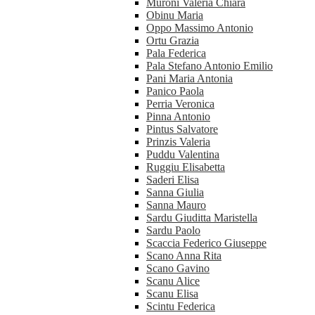
Muroni Valeria Chiara
Obinu Maria
Oppo Massimo Antonio
Ortu Grazia
Pala Federica
Pala Stefano Antonio Emilio
Pani Maria Antonia
Panico Paola
Perria Veronica
Pinna Antonio
Pintus Salvatore
Prinzis Valeria
Puddu Valentina
Ruggiu Elisabetta
Saderi Elisa
Sanna Giulia
Sanna Mauro
Sardu Giuditta Maristella
Sardu Paolo
Scaccia Federico Giuseppe
Scano Anna Rita
Scano Gavino
Scanu Alice
Scanu Elisa
Scintu Federica