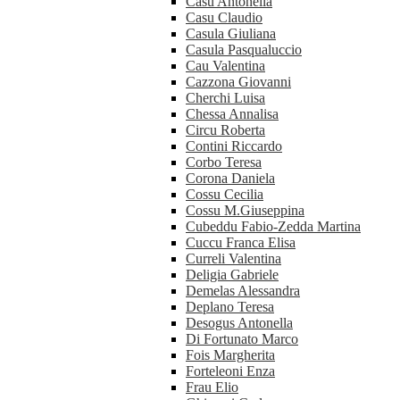
Casu Antonella
Casu Claudio
Casula Giuliana
Casula Pasqualuccio
Cau Valentina
Cazzona Giovanni
Cherchi Luisa
Chessa Annalisa
Circu Roberta
Contini Riccardo
Corbo Teresa
Corona Daniela
Cossu Cecilia
Cossu M.Giuseppina
Cubeddu Fabio-Zedda Martina
Cuccu Franca Elisa
Curreli Valentina
Deligia Gabriele
Demelas Alessandra
Deplano Teresa
Desogus Antonella
Di Fortunato Marco
Fois Margherita
Forteleoni Enza
Frau Elio