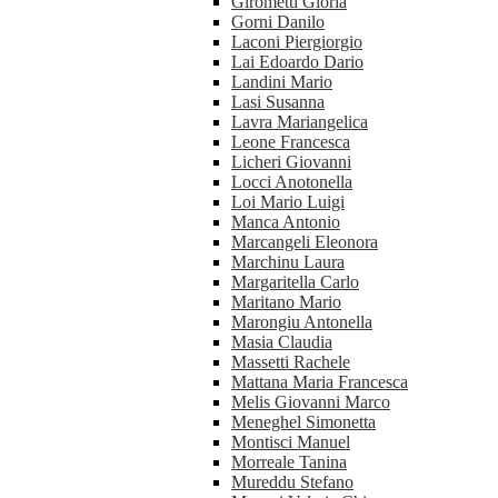
Girometti Gloria
Gorni Danilo
Laconi Piergiorgio
Lai Edoardo Dario
Landini Mario
Lasi Susanna
Lavra Mariangelica
Leone Francesca
Licheri Giovanni
Locci Anotonella
Loi Mario Luigi
Manca Antonio
Marcangeli Eleonora
Marchinu Laura
Margaritella Carlo
Maritano Mario
Marongiu Antonella
Masia Claudia
Massetti Rachele
Mattana Maria Francesca
Melis Giovanni Marco
Meneghel Simonetta
Montisci Manuel
Morreale Tanina
Mureddu Stefano