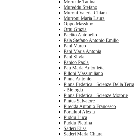
Morreale Tanina
Mureddu Stefano
Muroni Valeria Chiara
Murroni Maria Laura
Oppo Massimo
Ortu Grazia
Pacitto Antonello
Pala Stefano Antonio Emilio
Pani Marco
Pani Maria Antonia
Pani Silvia
Panico Paola
Pau Maria Antonietta
Pilloni Massimiliano
Pinna Antonio
Pinna Federica - Scienze Della Terra
- Biologia
Pinna Federica - Scienze Motorie
Pintus Salvatore
Piredda Antonio Francesco
Portalupi Alexia
Puddu Luca
Puddu Pietrina
Saderi Elisa
Saderi Maria Chiara