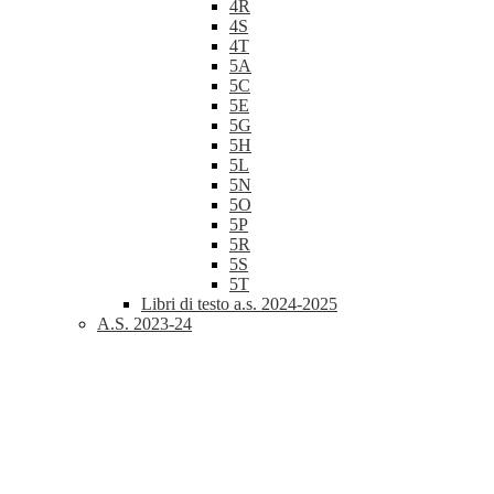
4R
4S
4T
5A
5C
5E
5G
5H
5L
5N
5O
5P
5R
5S
5T
Libri di testo a.s. 2024-2025
A.S. 2023-24