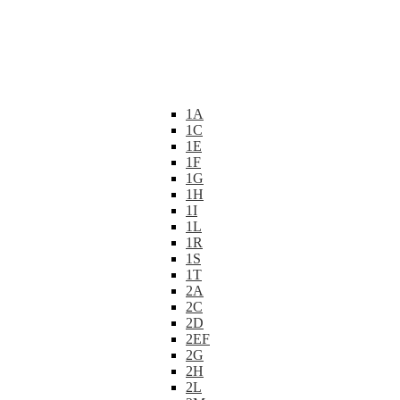
1A
1C
1E
1F
1G
1H
1I
1L
1R
1S
1T
2A
2C
2D
2EF
2G
2H
2L