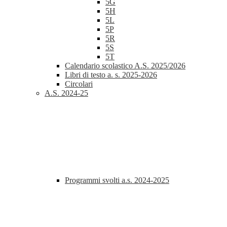
5G
5H
5L
5P
5R
5S
5T
Calendario scolastico A.S. 2025/2026
Libri di testo a. s. 2025-2026
Circolari
A.S. 2024-25
Programmi svolti a.s. 2024-2025