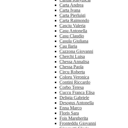
Carta Andrea
Carta Ivana
Carta Pierluigi
Carta Raimondo
Casciu Valeria
Casu Antonella
Casu Claudio
Casula Giuliana
Cau Ilaria
Cazzona Giovanni
Cherchi Luisa
Chessa Annalisa
Chessa Paola
Circu Roberta
Coloru Veronica
Contini Riccardo
Corbo Teresa
Cuccu Franca Elisa
Deligia Gabriele
Desogus Antonella
Enna Marco
Floris Sara
Fois Margherita
Fronteddu Giovanni