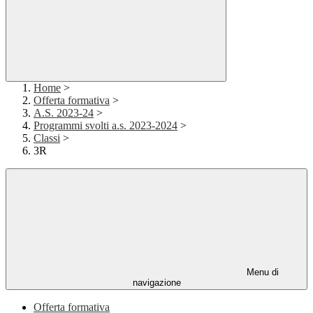
Home
>
Offerta formativa
>
A.S. 2023-24
>
Programmi svolti a.s. 2023-2024
>
Classi
>
3R
Menu di
navigazione
Offerta formativa