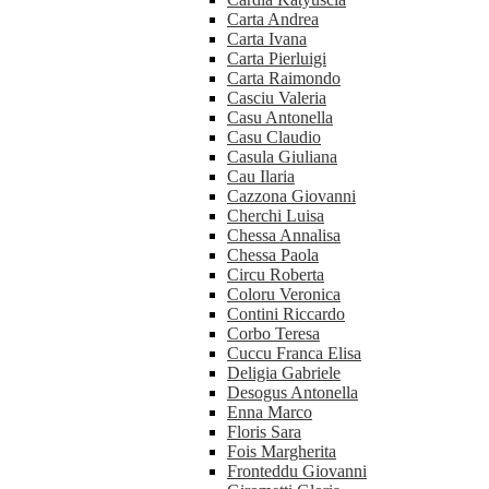
Carta Andrea
Carta Ivana
Carta Pierluigi
Carta Raimondo
Casciu Valeria
Casu Antonella
Casu Claudio
Casula Giuliana
Cau Ilaria
Cazzona Giovanni
Cherchi Luisa
Chessa Annalisa
Chessa Paola
Circu Roberta
Coloru Veronica
Contini Riccardo
Corbo Teresa
Cuccu Franca Elisa
Deligia Gabriele
Desogus Antonella
Enna Marco
Floris Sara
Fois Margherita
Fronteddu Giovanni