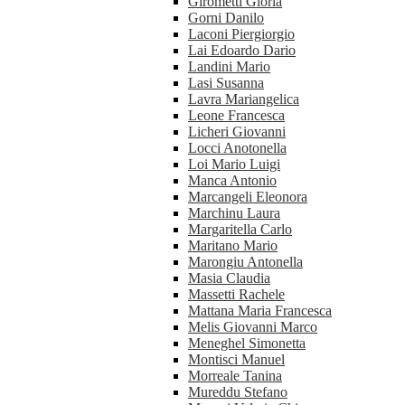
Girometti Gloria
Gorni Danilo
Laconi Piergiorgio
Lai Edoardo Dario
Landini Mario
Lasi Susanna
Lavra Mariangelica
Leone Francesca
Licheri Giovanni
Locci Anotonella
Loi Mario Luigi
Manca Antonio
Marcangeli Eleonora
Marchinu Laura
Margaritella Carlo
Maritano Mario
Marongiu Antonella
Masia Claudia
Massetti Rachele
Mattana Maria Francesca
Melis Giovanni Marco
Meneghel Simonetta
Montisci Manuel
Morreale Tanina
Mureddu Stefano