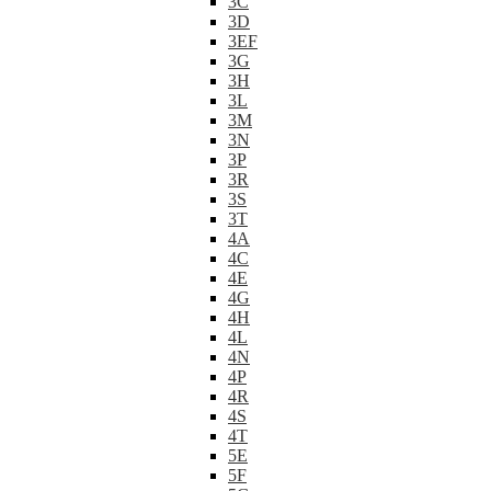
3C
3D
3EF
3G
3H
3L
3M
3N
3P
3R
3S
3T
4A
4C
4E
4G
4H
4L
4N
4P
4R
4S
4T
5E
5F