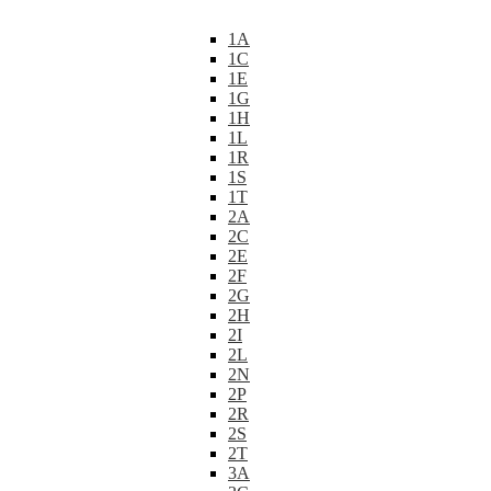
1A
1C
1E
1G
1H
1L
1R
1S
1T
2A
2C
2E
2F
2G
2H
2I
2L
2N
2P
2R
2S
2T
3A