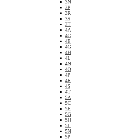
3N
3P
3R
3S
3T
4A
4C
4E
4G
4H
4L
4N
4O
4P
4R
4S
4T
5A
5C
5E
5G
5H
5L
5N
5P