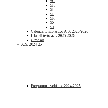
5G
5H
5L
5P
5R
5S
5T
Calendario scolastico A.S. 2025/2026
Libri di testo a. s. 2025-2026
Circolari
A.S. 2024-25
Programmi svolti a.s. 2024-2025