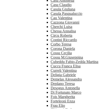
Casu Antonella
Casu Claudio
Casula Giuliana
Casula Pasqualuccio
Cau Valentina
Cazzona Giovanni
Cherchi Luisa
Chessa Annalisa
Circu Roberta
Contini Riccardo
Corbo Teresa
Corona Daniela
Cossu Cecilia
Cossu M.Giuseppina
Cubeddu Fabio-Zedda Martina
Cuccu Franca Elisa
Curreli Valentina
Deligia Gabriele
Demelas Alessandra
Deplano Teresa
Desogus Antonella
Di Fortunato Marco
Fois Margherita
Forteleoni Enza
Frau Elio