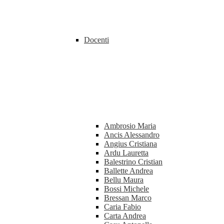
Docenti
Ambrosio Maria
Ancis Alessandro
Angius Cristiana
Ardu Lauretta
Balestrino Cristian
Ballette Andrea
Bellu Maura
Bossi Michele
Bressan Marco
Caria Fabio
Carta Andrea