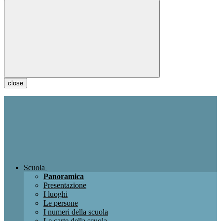
close
Scuola
Panoramica
Presentazione
I luoghi
Le persone
I numeri della scuola
Le carte della scuola