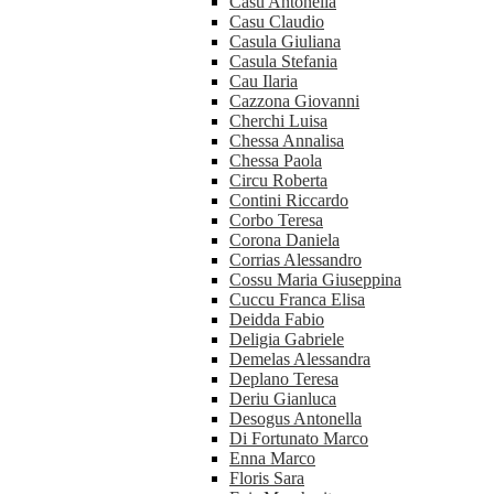
Casu Antonella
Casu Claudio
Casula Giuliana
Casula Stefania
Cau Ilaria
Cazzona Giovanni
Cherchi Luisa
Chessa Annalisa
Chessa Paola
Circu Roberta
Contini Riccardo
Corbo Teresa
Corona Daniela
Corrias Alessandro
Cossu Maria Giuseppina
Cuccu Franca Elisa
Deidda Fabio
Deligia Gabriele
Demelas Alessandra
Deplano Teresa
Deriu Gianluca
Desogus Antonella
Di Fortunato Marco
Enna Marco
Floris Sara