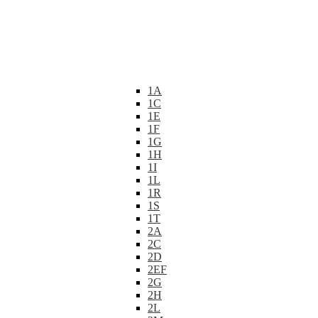
1A
1C
1E
1F
1G
1H
1I
1L
1R
1S
1T
2A
2C
2D
2EF
2G
2H
2L