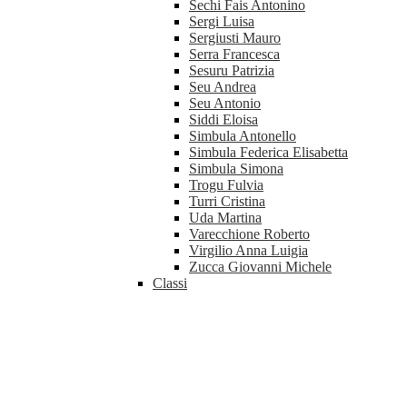
Sechi Fais Antonino
Sergi Luisa
Sergiusti Mauro
Serra Francesca
Sesuru Patrizia
Seu Andrea
Seu Antonio
Siddi Eloisa
Simbula Antonello
Simbula Federica Elisabetta
Simbula Simona
Trogu Fulvia
Turri Cristina
Uda Martina
Varecchione Roberto
Virgilio Anna Luigia
Zucca Giovanni Michele
Classi