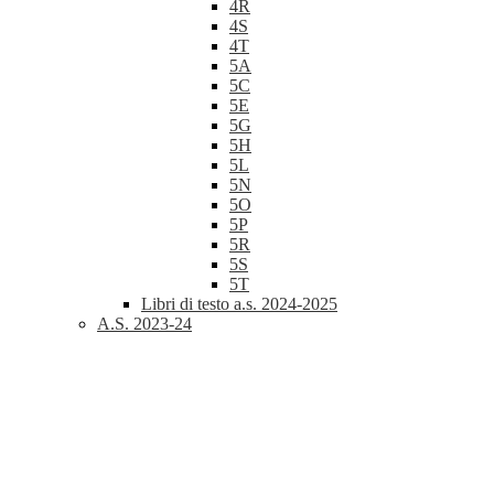
4R
4S
4T
5A
5C
5E
5G
5H
5L
5N
5O
5P
5R
5S
5T
Libri di testo a.s. 2024-2025
A.S. 2023-24