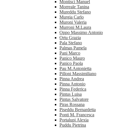
Montisci Manuel
Morreale Tanina
Mureddu Stefano
Murgia Carlo
Muroni Valeria
Murroni M.Laura
Oppo Massimo Antonio
Ortu Grazia
Pala Stefano
Palmas Pamela
Pani Marco
Panico Mauro
Panico Paola
Pau M.Antonietta
Pilloni Massimiliano
Pinna Andrea
Pinna Antonio
Pinna Federica
Pintus Luisa
Pintus Salvatore
Piras Rossana
Piseddu Bernardetta
Ponti M. Francesca
Portalupi Alexia
Puddu Pietrina