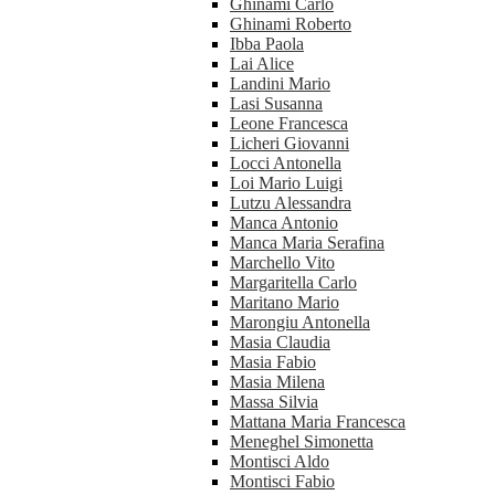
Ghinami Carlo
Ghinami Roberto
Ibba Paola
Lai Alice
Landini Mario
Lasi Susanna
Leone Francesca
Licheri Giovanni
Locci Antonella
Loi Mario Luigi
Lutzu Alessandra
Manca Antonio
Manca Maria Serafina
Marchello Vito
Margaritella Carlo
Maritano Mario
Marongiu Antonella
Masia Claudia
Masia Fabio
Masia Milena
Massa Silvia
Mattana Maria Francesca
Meneghel Simonetta
Montisci Aldo
Montisci Fabio