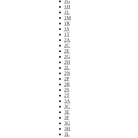
1G
1H
1L
1M
1R
1S
1T
2A
2C
2E
2G
2H
2L
2N
2P
2R
2S
2T
3A
3C
3E
3F
3G
3H
3L