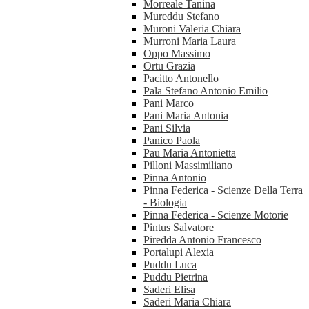
Morreale Tanina
Mureddu Stefano
Muroni Valeria Chiara
Murroni Maria Laura
Oppo Massimo
Ortu Grazia
Pacitto Antonello
Pala Stefano Antonio Emilio
Pani Marco
Pani Maria Antonia
Pani Silvia
Panico Paola
Pau Maria Antonietta
Pilloni Massimiliano
Pinna Antonio
Pinna Federica - Scienze Della Terra
- Biologia
Pinna Federica - Scienze Motorie
Pintus Salvatore
Piredda Antonio Francesco
Portalupi Alexia
Puddu Luca
Puddu Pietrina
Saderi Elisa
Saderi Maria Chiara