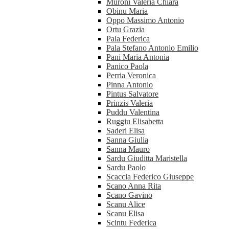
Muroni Valeria Chiara
Obinu Maria
Oppo Massimo Antonio
Ortu Grazia
Pala Federica
Pala Stefano Antonio Emilio
Pani Maria Antonia
Panico Paola
Perria Veronica
Pinna Antonio
Pintus Salvatore
Prinzis Valeria
Puddu Valentina
Ruggiu Elisabetta
Saderi Elisa
Sanna Giulia
Sanna Mauro
Sardu Giuditta Maristella
Sardu Paolo
Scaccia Federico Giuseppe
Scano Anna Rita
Scano Gavino
Scanu Alice
Scanu Elisa
Scintu Federica