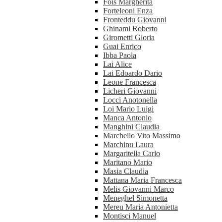
Fois Margherita
Forteleoni Enza
Fronteddu Giovanni
Ghinami Roberto
Girometti Gloria
Guai Enrico
Ibba Paola
Lai Alice
Lai Edoardo Dario
Leone Francesca
Licheri Giovanni
Locci Anotonella
Loi Mario Luigi
Manca Antonio
Manghini Claudia
Marchello Vito Massimo
Marchinu Laura
Margaritella Carlo
Maritano Mario
Masia Claudia
Mattana Maria Francesca
Melis Giovanni Marco
Meneghel Simonetta
Mereu Maria Antonietta
Montisci Manuel