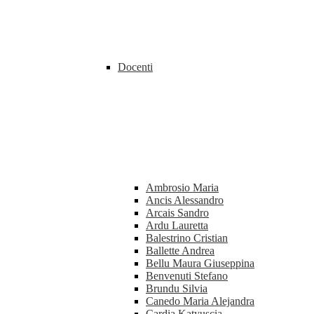
Docenti
Ambrosio Maria
Ancis Alessandro
Arcais Sandro
Ardu Lauretta
Balestrino Cristian
Ballette Andrea
Bellu Maura Giuseppina
Benvenuti Stefano
Brundu Silvia
Canedo Maria Alejandra
Cardia Katyuscia