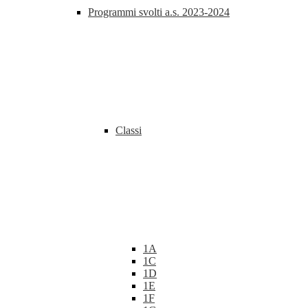
Programmi svolti a.s. 2023-2024
Classi
1A
1C
1D
1E
1F