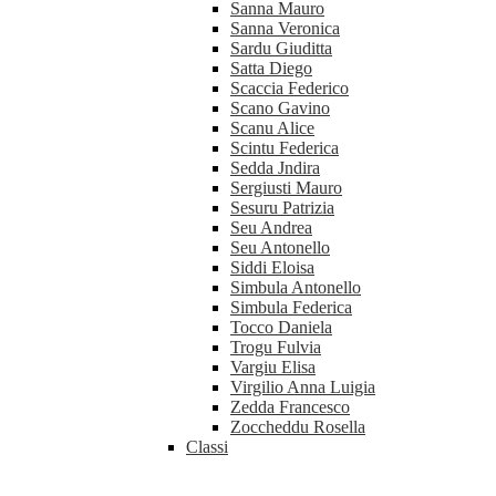
Sanna Mauro
Sanna Veronica
Sardu Giuditta
Satta Diego
Scaccia Federico
Scano Gavino
Scanu Alice
Scintu Federica
Sedda Jndira
Sergiusti Mauro
Sesuru Patrizia
Seu Andrea
Seu Antonello
Siddi Eloisa
Simbula Antonello
Simbula Federica
Tocco Daniela
Trogu Fulvia
Vargiu Elisa
Virgilio Anna Luigia
Zedda Francesco
Zoccheddu Rosella
Classi