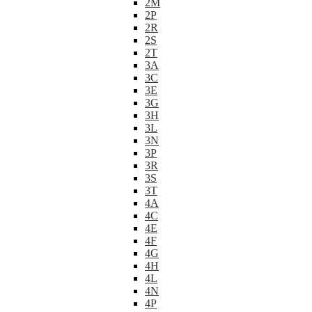
2M
2P
2R
2S
2T
3A
3C
3E
3G
3H
3L
3N
3P
3R
3S
3T
4A
4C
4E
4F
4G
4H
4L
4N
4P