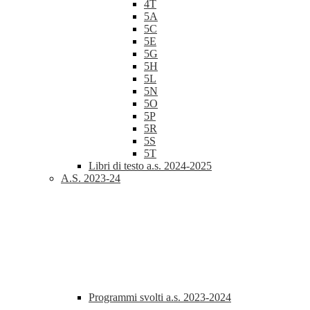
4T
5A
5C
5E
5G
5H
5L
5N
5O
5P
5R
5S
5T
Libri di testo a.s. 2024-2025
A.S. 2023-24
Programmi svolti a.s. 2023-2024