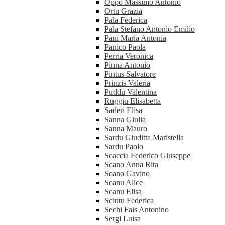
Oppo Massimo Antonio
Ortu Grazia
Pala Federica
Pala Stefano Antonio Emilio
Pani Maria Antonia
Panico Paola
Perria Veronica
Pinna Antonio
Pintus Salvatore
Prinzis Valeria
Puddu Valentina
Ruggiu Elisabetta
Saderi Elisa
Sanna Giulia
Sanna Mauro
Sardu Giuditta Maristella
Sardu Paolo
Scaccia Federico Giuseppe
Scano Anna Rita
Scano Gavino
Scanu Alice
Scanu Elisa
Scintu Federica
Sechi Fais Antonino
Sergi Luisa