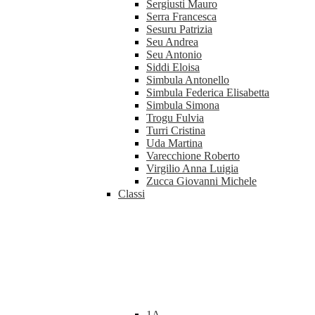
Sergiusti Mauro
Serra Francesca
Sesuru Patrizia
Seu Andrea
Seu Antonio
Siddi Eloisa
Simbula Antonello
Simbula Federica Elisabetta
Simbula Simona
Trogu Fulvia
Turri Cristina
Uda Martina
Varecchione Roberto
Virgilio Anna Luigia
Zucca Giovanni Michele
Classi
1A