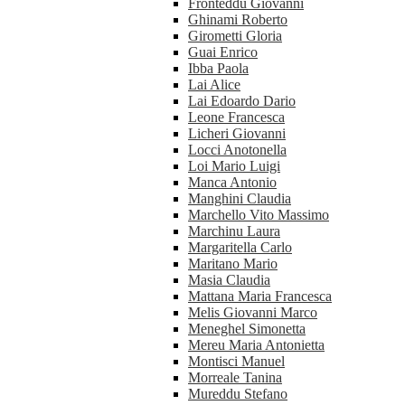
Fronteddu Giovanni
Ghinami Roberto
Girometti Gloria
Guai Enrico
Ibba Paola
Lai Alice
Lai Edoardo Dario
Leone Francesca
Licheri Giovanni
Locci Anotonella
Loi Mario Luigi
Manca Antonio
Manghini Claudia
Marchello Vito Massimo
Marchinu Laura
Margaritella Carlo
Maritano Mario
Masia Claudia
Mattana Maria Francesca
Melis Giovanni Marco
Meneghel Simonetta
Mereu Maria Antonietta
Montisci Manuel
Morreale Tanina
Mureddu Stefano