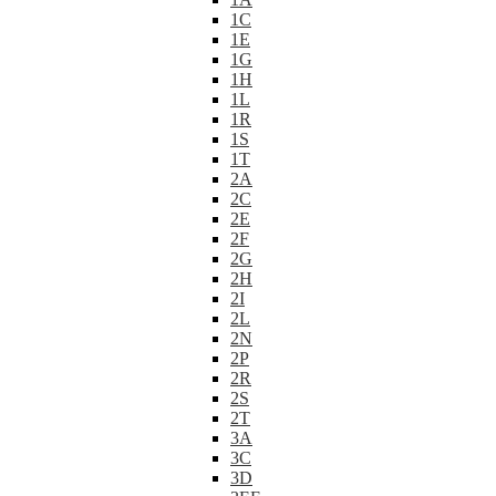
1C
1E
1G
1H
1L
1R
1S
1T
2A
2C
2E
2F
2G
2H
2I
2L
2N
2P
2R
2S
2T
3A
3C
3D