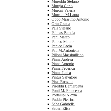
Mureddu Stefano
Murgia Carlo
Muroni Valeria
Murroni M.Laura
Oppo Massimo Antonio
Ortu Grazia
Pala Stefano
Palmas Pamela
Pani Marco
Panico Mauro
Panico Paola
Pau M.Antonietta
Pilloni Massimiliano
Pinna Andrea
Pinna Antonio
Pinna Federica
Pintus Luisa
Pintus Salvatore
Piras Rossana
Piseddu Bernardetta
Ponti M. Francesca
Portalupi Alexia
Puddu Pietrina
Saba Gabriella
Saderi Elisa