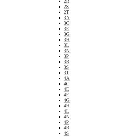
2R
2S
2T
3A
3C
3E
3G
3H
3L
3N
3P
3R
3S
3T
4A
4C
4E
4F
4G
4H
4L
4N
4P
4R
4S