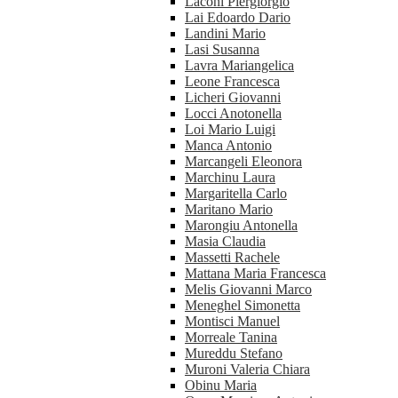
Laconi Piergiorgio
Lai Edoardo Dario
Landini Mario
Lasi Susanna
Lavra Mariangelica
Leone Francesca
Licheri Giovanni
Locci Anotonella
Loi Mario Luigi
Manca Antonio
Marcangeli Eleonora
Marchinu Laura
Margaritella Carlo
Maritano Mario
Marongiu Antonella
Masia Claudia
Massetti Rachele
Mattana Maria Francesca
Melis Giovanni Marco
Meneghel Simonetta
Montisci Manuel
Morreale Tanina
Mureddu Stefano
Muroni Valeria Chiara
Obinu Maria