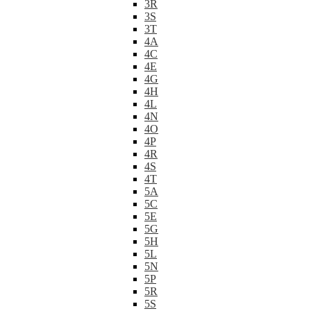
3R
3S
3T
4A
4C
4E
4G
4H
4L
4N
4O
4P
4R
4S
4T
5A
5C
5E
5G
5H
5L
5N
5P
5R
5S