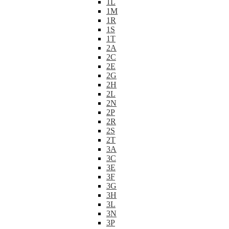
1L
1M
1R
1S
1T
2A
2C
2E
2G
2H
2L
2N
2P
2R
2S
2T
3A
3C
3E
3F
3G
3H
3L
3N
3P