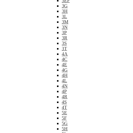
3EF
3G
3H
3L
3M
3N
3P
3R
3S
3T
4A
4C
4E
4G
4H
4L
4N
4P
4R
4S
4T
5E
5F
5G
5H