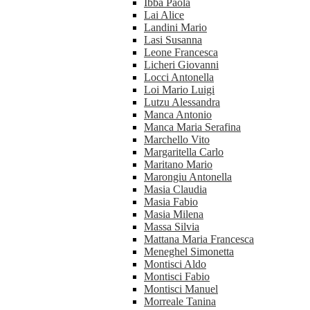
Ibba Paola
Lai Alice
Landini Mario
Lasi Susanna
Leone Francesca
Licheri Giovanni
Locci Antonella
Loi Mario Luigi
Lutzu Alessandra
Manca Antonio
Manca Maria Serafina
Marchello Vito
Margaritella Carlo
Maritano Mario
Marongiu Antonella
Masia Claudia
Masia Fabio
Masia Milena
Massa Silvia
Mattana Maria Francesca
Meneghel Simonetta
Montisci Aldo
Montisci Fabio
Montisci Manuel
Morreale Tanina