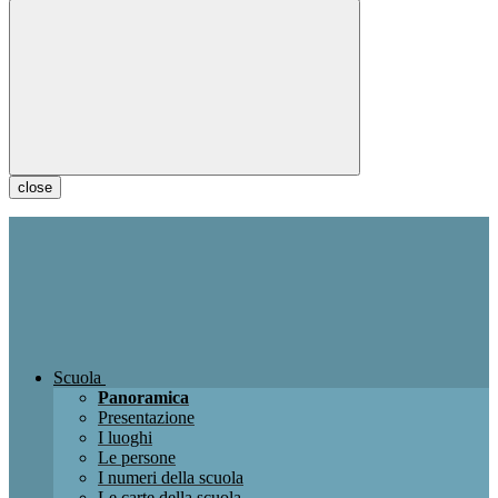
close
Scuola
Panoramica
Presentazione
I luoghi
Le persone
I numeri della scuola
Le carte della scuola