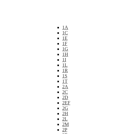
1A
1C
1E
1F
1G
1H
1I
1L
1R
1S
1T
2A
2C
2D
2EF
2G
2H
2L
2M
2P