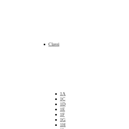
Classi
1A
1C
1D
1E
1F
1G
1H