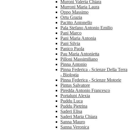
Muroni Valeria Chiara
Murroni Maria Laura
Oppo Massimo
Ortu Grazia
Pacitto Antonello
Pala Stefano Antonio Emilio
Pani Marco
Pani Maria Antonia
Pani Silvia
Panico Paola
Pau Maria Antonietta
Pilloni Massimiliano
Pinna Antonio
Pinna Federica - Scienze Della Terra
- Biologia
Pinna Federica - Scienze Motorie
Pintus Salvatore
Piredda Antonio Francesco
Portalupi Alexia
Puddu Luca
Puddu Pietrina
Saderi Elisa
Saderi Maria Chiara
Sanna Mauro
Sanna Veronica