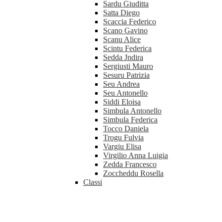
Sardu Giuditta
Satta Diego
Scaccia Federico
Scano Gavino
Scanu Alice
Scintu Federica
Sedda Jndira
Sergiusti Mauro
Sesuru Patrizia
Seu Andrea
Seu Antonello
Siddi Eloisa
Simbula Antonello
Simbula Federica
Tocco Daniela
Trogu Fulvia
Vargiu Elisa
Virgilio Anna Luigia
Zedda Francesco
Zoccheddu Rosella
Classi