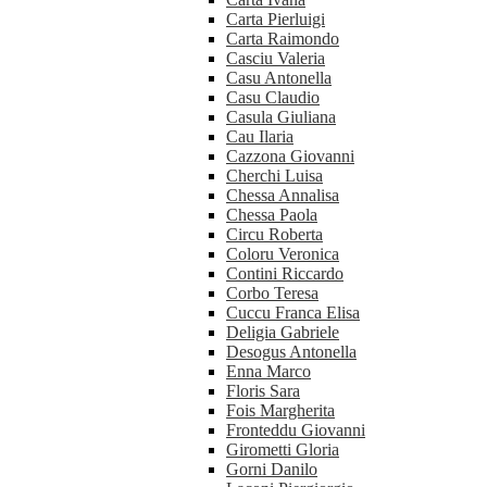
Carta Pierluigi
Carta Raimondo
Casciu Valeria
Casu Antonella
Casu Claudio
Casula Giuliana
Cau Ilaria
Cazzona Giovanni
Cherchi Luisa
Chessa Annalisa
Chessa Paola
Circu Roberta
Coloru Veronica
Contini Riccardo
Corbo Teresa
Cuccu Franca Elisa
Deligia Gabriele
Desogus Antonella
Enna Marco
Floris Sara
Fois Margherita
Fronteddu Giovanni
Girometti Gloria
Gorni Danilo