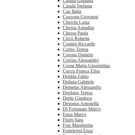
Casula Giuliana
Casula Stefania
Cau Ilaria
Cazzona Giovanni
Cherchi Luisa
Chessa Annalisa
Chessa Paola
Circu Roberta
Contini Riccardo
Corbo Teresa
Corona Daniela
Corrias Alessandro
Cossu Maria Giuseppina
Cuccu Franca Elisa
Deidda Fabio
Deligia Gabriele
Demelas Alessandra
Deplano Teresa
Deriu Gianluca
Desogus Antonella
Di Fortunato Marco
Enna Marco
Floris Sara
Fois Margherita
Forteleoni Enza