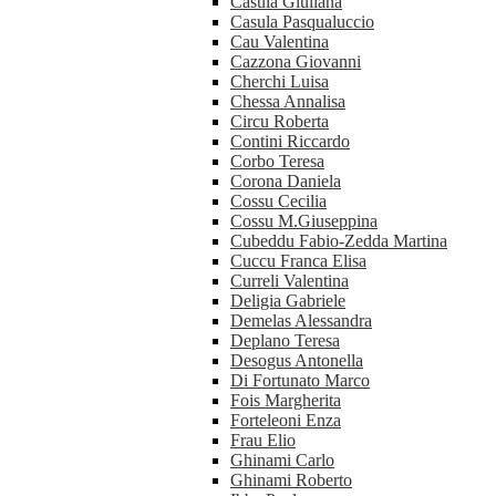
Casula Giuliana
Casula Pasqualuccio
Cau Valentina
Cazzona Giovanni
Cherchi Luisa
Chessa Annalisa
Circu Roberta
Contini Riccardo
Corbo Teresa
Corona Daniela
Cossu Cecilia
Cossu M.Giuseppina
Cubeddu Fabio-Zedda Martina
Cuccu Franca Elisa
Curreli Valentina
Deligia Gabriele
Demelas Alessandra
Deplano Teresa
Desogus Antonella
Di Fortunato Marco
Fois Margherita
Forteleoni Enza
Frau Elio
Ghinami Carlo
Ghinami Roberto