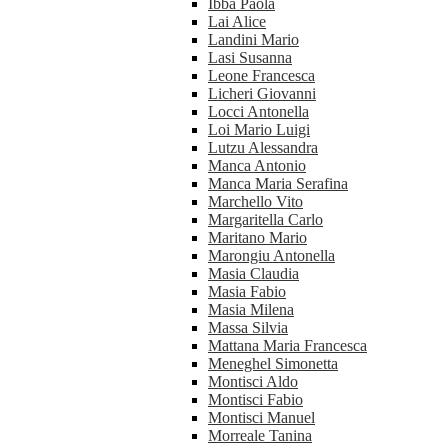
Ibba Paola
Lai Alice
Landini Mario
Lasi Susanna
Leone Francesca
Licheri Giovanni
Locci Antonella
Loi Mario Luigi
Lutzu Alessandra
Manca Antonio
Manca Maria Serafina
Marchello Vito
Margaritella Carlo
Maritano Mario
Marongiu Antonella
Masia Claudia
Masia Fabio
Masia Milena
Massa Silvia
Mattana Maria Francesca
Meneghel Simonetta
Montisci Aldo
Montisci Fabio
Montisci Manuel
Morreale Tanina