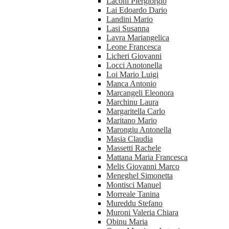
Laconi Piergiorgio
Lai Edoardo Dario
Landini Mario
Lasi Susanna
Lavra Mariangelica
Leone Francesca
Licheri Giovanni
Locci Anotonella
Loi Mario Luigi
Manca Antonio
Marcangeli Eleonora
Marchinu Laura
Margaritella Carlo
Maritano Mario
Marongiu Antonella
Masia Claudia
Massetti Rachele
Mattana Maria Francesca
Melis Giovanni Marco
Meneghel Simonetta
Montisci Manuel
Morreale Tanina
Mureddu Stefano
Muroni Valeria Chiara
Obinu Maria