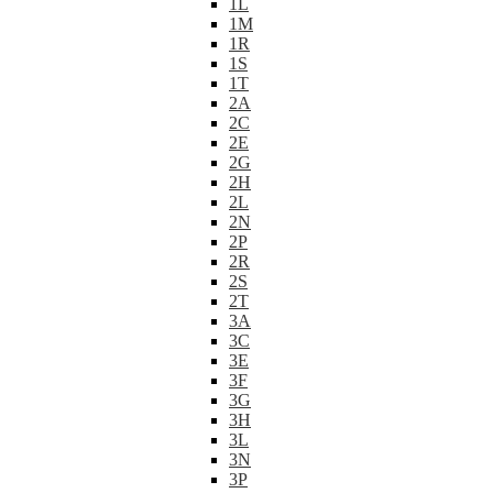
1L
1M
1R
1S
1T
2A
2C
2E
2G
2H
2L
2N
2P
2R
2S
2T
3A
3C
3E
3F
3G
3H
3L
3N
3P