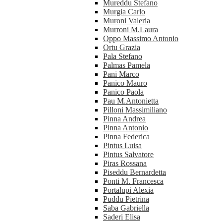
Mureddu Stefano
Murgia Carlo
Muroni Valeria
Murroni M.Laura
Oppo Massimo Antonio
Ortu Grazia
Pala Stefano
Palmas Pamela
Pani Marco
Panico Mauro
Panico Paola
Pau M.Antonietta
Pilloni Massimiliano
Pinna Andrea
Pinna Antonio
Pinna Federica
Pintus Luisa
Pintus Salvatore
Piras Rossana
Piseddu Bernardetta
Ponti M. Francesca
Portalupi Alexia
Puddu Pietrina
Saba Gabriella
Saderi Elisa