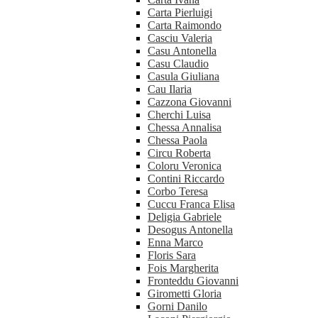
Carta Pierluigi
Carta Raimondo
Casciu Valeria
Casu Antonella
Casu Claudio
Casula Giuliana
Cau Ilaria
Cazzona Giovanni
Cherchi Luisa
Chessa Annalisa
Chessa Paola
Circu Roberta
Coloru Veronica
Contini Riccardo
Corbo Teresa
Cuccu Franca Elisa
Deligia Gabriele
Desogus Antonella
Enna Marco
Floris Sara
Fois Margherita
Fronteddu Giovanni
Girometti Gloria
Gorni Danilo