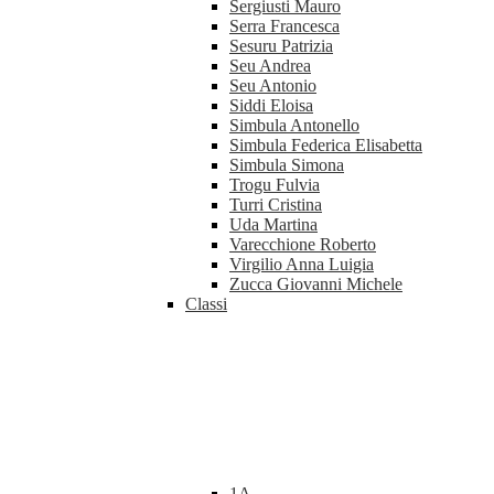
Sergiusti Mauro
Serra Francesca
Sesuru Patrizia
Seu Andrea
Seu Antonio
Siddi Eloisa
Simbula Antonello
Simbula Federica Elisabetta
Simbula Simona
Trogu Fulvia
Turri Cristina
Uda Martina
Varecchione Roberto
Virgilio Anna Luigia
Zucca Giovanni Michele
Classi
1A