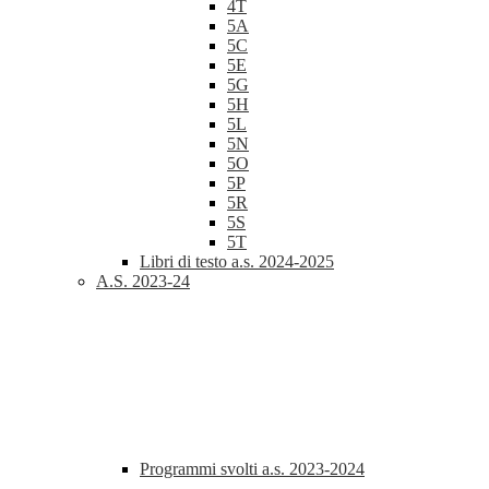
4T
5A
5C
5E
5G
5H
5L
5N
5O
5P
5R
5S
5T
Libri di testo a.s. 2024-2025
A.S. 2023-24
Programmi svolti a.s. 2023-2024