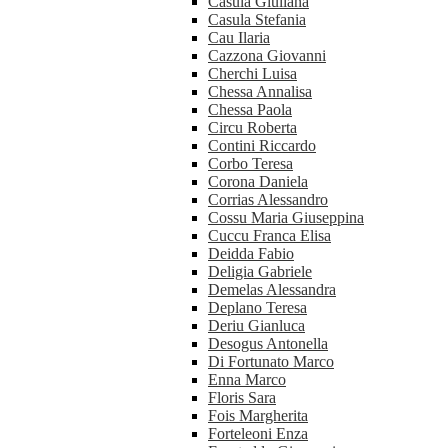
Casula Giuliana
Casula Stefania
Cau Ilaria
Cazzona Giovanni
Cherchi Luisa
Chessa Annalisa
Chessa Paola
Circu Roberta
Contini Riccardo
Corbo Teresa
Corona Daniela
Corrias Alessandro
Cossu Maria Giuseppina
Cuccu Franca Elisa
Deidda Fabio
Deligia Gabriele
Demelas Alessandra
Deplano Teresa
Deriu Gianluca
Desogus Antonella
Di Fortunato Marco
Enna Marco
Floris Sara
Fois Margherita
Forteleoni Enza