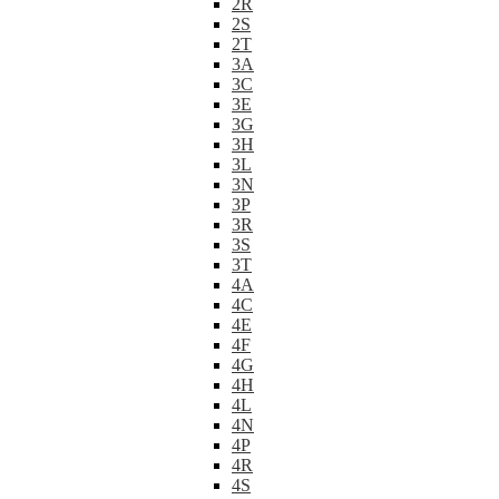
2R
2S
2T
3A
3C
3E
3G
3H
3L
3N
3P
3R
3S
3T
4A
4C
4E
4F
4G
4H
4L
4N
4P
4R
4S