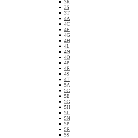
3R
3S
3T
4A
4C
4E
4G
4H
4L
4N
4O
4P
4R
4S
4T
5A
5C
5E
5G
5H
5L
5N
5P
5R
5S