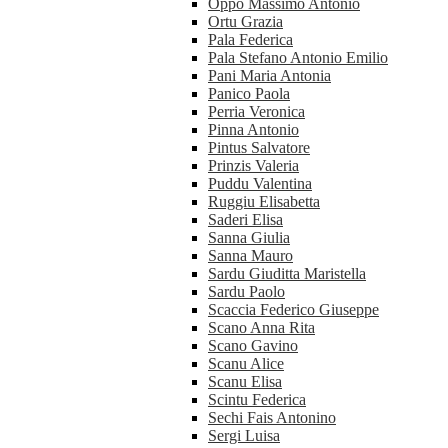
Oppo Massimo Antonio
Ortu Grazia
Pala Federica
Pala Stefano Antonio Emilio
Pani Maria Antonia
Panico Paola
Perria Veronica
Pinna Antonio
Pintus Salvatore
Prinzis Valeria
Puddu Valentina
Ruggiu Elisabetta
Saderi Elisa
Sanna Giulia
Sanna Mauro
Sardu Giuditta Maristella
Sardu Paolo
Scaccia Federico Giuseppe
Scano Anna Rita
Scano Gavino
Scanu Alice
Scanu Elisa
Scintu Federica
Sechi Fais Antonino
Sergi Luisa