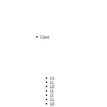
Classi
1A
1C
1D
1E
1F
1G
1H