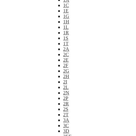
1C
1E
1G
1H
1L
1R
1S
1T
2A
2C
2E
2F
2G
2H
2I
2L
2N
2P
2R
2S
2T
3A
3C
3D