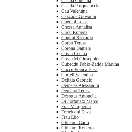
Casula Giuliana
Casula Pasqualuccio
Cau Valentina
Cazzona Giovanni
Cherchi Luisa
Chessa Annalisa
Circu Roberta
Contini Riccardo
Corbo Teresa
Corona Daniela
Cossu Cecilia
Cossu M.Giuseppina
Cubeddu Fabio-Zedda Martina
Cuccu Franca Elisa
Curreli Valentina
Deligia Gabriele
Demelas Alessandra
Deplano Teresa
Desogus Antonella
Di Fortunato Marco
Fois Margherita
Forteleoni Enza
Frau Elio
Ghinami Carlo
Ghinami Roberto