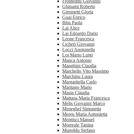
Fronteddu Giovanni
Ghinami Roberto
Girometti Gloria
Guai Enrico
Ibba Paola
Lai Alice
Lai Edoardo Dario
Leone Francesca
Licheri Giovanni
Locci Anotonella
Loi Mario Luigi
Manca Antonio
Manghini Claudia
Marchello Vito Massimo
Marchinu Laura
Margaritella Carlo
Maritano Mario
Masia Claudia
Mattana Maria Francesca
Melis Giovanni Marco
Meneghel Simonetta
Mereu Maria Antonietta
Montisci Manuel
Morreale Tanina
Mureddu Stefano