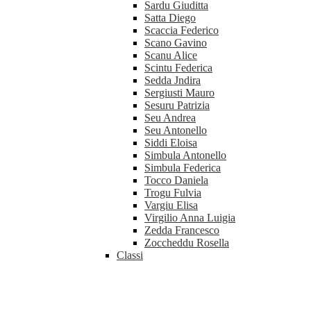
Sardu Giuditta
Satta Diego
Scaccia Federico
Scano Gavino
Scanu Alice
Scintu Federica
Sedda Jndira
Sergiusti Mauro
Sesuru Patrizia
Seu Andrea
Seu Antonello
Siddi Eloisa
Simbula Antonello
Simbula Federica
Tocco Daniela
Trogu Fulvia
Vargiu Elisa
Virgilio Anna Luigia
Zedda Francesco
Zoccheddu Rosella
Classi