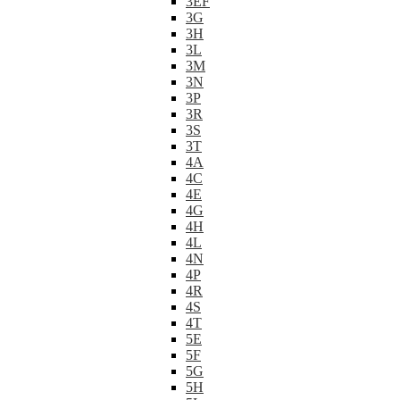
3EF
3G
3H
3L
3M
3N
3P
3R
3S
3T
4A
4C
4E
4G
4H
4L
4N
4P
4R
4S
4T
5E
5F
5G
5H