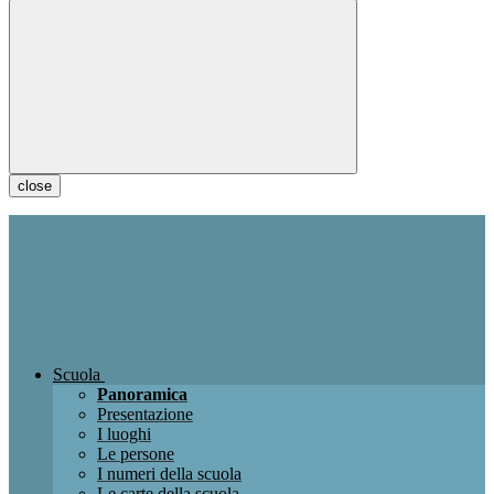
close
Scuola
Panoramica
Presentazione
I luoghi
Le persone
I numeri della scuola
Le carte della scuola