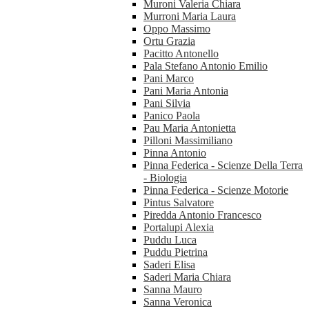
Muroni Valeria Chiara
Murroni Maria Laura
Oppo Massimo
Ortu Grazia
Pacitto Antonello
Pala Stefano Antonio Emilio
Pani Marco
Pani Maria Antonia
Pani Silvia
Panico Paola
Pau Maria Antonietta
Pilloni Massimiliano
Pinna Antonio
Pinna Federica - Scienze Della Terra
- Biologia
Pinna Federica - Scienze Motorie
Pintus Salvatore
Piredda Antonio Francesco
Portalupi Alexia
Puddu Luca
Puddu Pietrina
Saderi Elisa
Saderi Maria Chiara
Sanna Mauro
Sanna Veronica