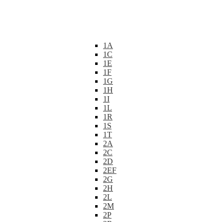
1A
1C
1E
1F
1G
1H
1I
1L
1R
1S
1T
2A
2C
2D
2EF
2G
2H
2L
2M
2P