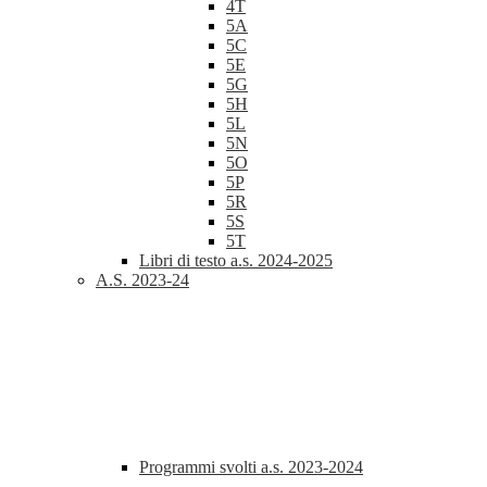
4T
5A
5C
5E
5G
5H
5L
5N
5O
5P
5R
5S
5T
Libri di testo a.s. 2024-2025
A.S. 2023-24
Programmi svolti a.s. 2023-2024