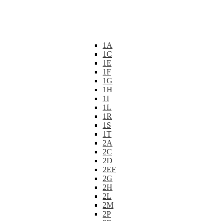
1A
1C
1E
1F
1G
1H
1I
1L
1R
1S
1T
2A
2C
2D
2EF
2G
2H
2L
2M
2P