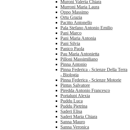
Muroni Valeria Chiara
Murroni Maria Laura
Oppo Massimo
Ortu Grazia
Pacitto Antonello
Pala Stefano Antonio Emilio
Pani Marco
Pani Maria Antonia
Pani Silvia
Panico Paola
Pau Maria Antonietta
Pilloni Massimiliano
Pinna Antonio
Pinna Federica - Scienze Della Terra
- Biologia
Pinna Federica - Scienze Motorie
Pintus Salvatore
Piredda Antonio Francesco
Portalupi Alexia
Puddu Luca
Puddu Pietrina
Saderi Elisa
Saderi Maria Chiara
Sanna Mauro
Sanna Veronica