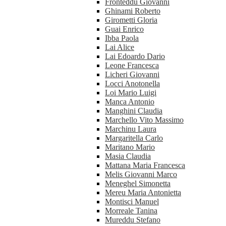
Fronteddu Giovanni
Ghinami Roberto
Girometti Gloria
Guai Enrico
Ibba Paola
Lai Alice
Lai Edoardo Dario
Leone Francesca
Licheri Giovanni
Locci Anotonella
Loi Mario Luigi
Manca Antonio
Manghini Claudia
Marchello Vito Massimo
Marchinu Laura
Margaritella Carlo
Maritano Mario
Masia Claudia
Mattana Maria Francesca
Melis Giovanni Marco
Meneghel Simonetta
Mereu Maria Antonietta
Montisci Manuel
Morreale Tanina
Mureddu Stefano