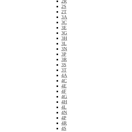
2R
2S
2T
3A
3C
3E
3G
3H
3L
3N
3P
3R
3S
3T
4A
4C
4E
4F
4G
4H
4L
4N
4P
4R
4S