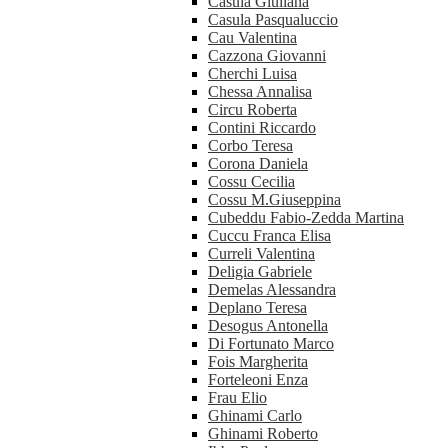
Casula Giuliana
Casula Pasqualuccio
Cau Valentina
Cazzona Giovanni
Cherchi Luisa
Chessa Annalisa
Circu Roberta
Contini Riccardo
Corbo Teresa
Corona Daniela
Cossu Cecilia
Cossu M.Giuseppina
Cubeddu Fabio-Zedda Martina
Cuccu Franca Elisa
Curreli Valentina
Deligia Gabriele
Demelas Alessandra
Deplano Teresa
Desogus Antonella
Di Fortunato Marco
Fois Margherita
Forteleoni Enza
Frau Elio
Ghinami Carlo
Ghinami Roberto