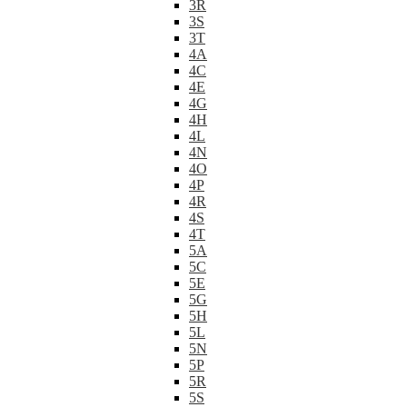
3R
3S
3T
4A
4C
4E
4G
4H
4L
4N
4O
4P
4R
4S
4T
5A
5C
5E
5G
5H
5L
5N
5P
5R
5S