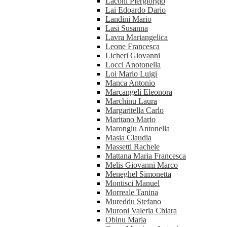
Laconi Piergiorgio
Lai Edoardo Dario
Landini Mario
Lasi Susanna
Lavra Mariangelica
Leone Francesca
Licheri Giovanni
Locci Anotonella
Loi Mario Luigi
Manca Antonio
Marcangeli Eleonora
Marchinu Laura
Margaritella Carlo
Maritano Mario
Marongiu Antonella
Masia Claudia
Massetti Rachele
Mattana Maria Francesca
Melis Giovanni Marco
Meneghel Simonetta
Montisci Manuel
Morreale Tanina
Mureddu Stefano
Muroni Valeria Chiara
Obinu Maria