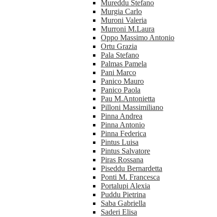
Mureddu Stefano
Murgia Carlo
Muroni Valeria
Murroni M.Laura
Oppo Massimo Antonio
Ortu Grazia
Pala Stefano
Palmas Pamela
Pani Marco
Panico Mauro
Panico Paola
Pau M.Antonietta
Pilloni Massimiliano
Pinna Andrea
Pinna Antonio
Pinna Federica
Pintus Luisa
Pintus Salvatore
Piras Rossana
Piseddu Bernardetta
Ponti M. Francesca
Portalupi Alexia
Puddu Pietrina
Saba Gabriella
Saderi Elisa