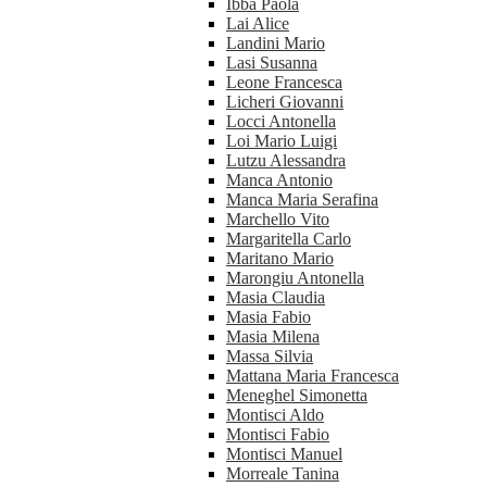
Ibba Paola
Lai Alice
Landini Mario
Lasi Susanna
Leone Francesca
Licheri Giovanni
Locci Antonella
Loi Mario Luigi
Lutzu Alessandra
Manca Antonio
Manca Maria Serafina
Marchello Vito
Margaritella Carlo
Maritano Mario
Marongiu Antonella
Masia Claudia
Masia Fabio
Masia Milena
Massa Silvia
Mattana Maria Francesca
Meneghel Simonetta
Montisci Aldo
Montisci Fabio
Montisci Manuel
Morreale Tanina