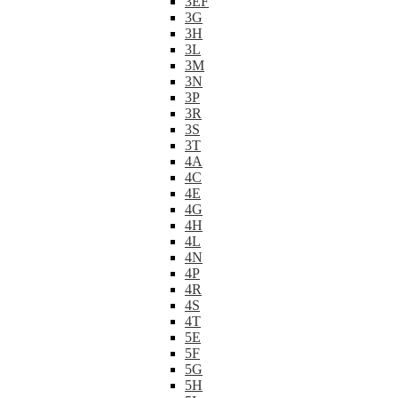
3EF
3G
3H
3L
3M
3N
3P
3R
3S
3T
4A
4C
4E
4G
4H
4L
4N
4P
4R
4S
4T
5E
5F
5G
5H