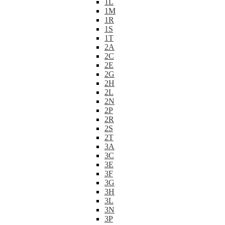
1L
1M
1R
1S
1T
2A
2C
2E
2G
2H
2L
2N
2P
2R
2S
2T
3A
3C
3E
3F
3G
3H
3L
3N
3P