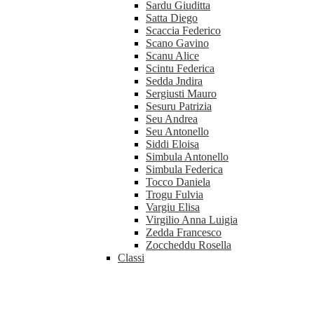
Sardu Giuditta
Satta Diego
Scaccia Federico
Scano Gavino
Scanu Alice
Scintu Federica
Sedda Jndira
Sergiusti Mauro
Sesuru Patrizia
Seu Andrea
Seu Antonello
Siddi Eloisa
Simbula Antonello
Simbula Federica
Tocco Daniela
Trogu Fulvia
Vargiu Elisa
Virgilio Anna Luigia
Zedda Francesco
Zoccheddu Rosella
Classi