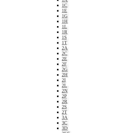
1C
1E
1G
1H
1L
1R
1S
1T
2A
2C
2E
2F
2G
2H
2I
2L
2N
2P
2R
2S
2T
3A
3C
3D