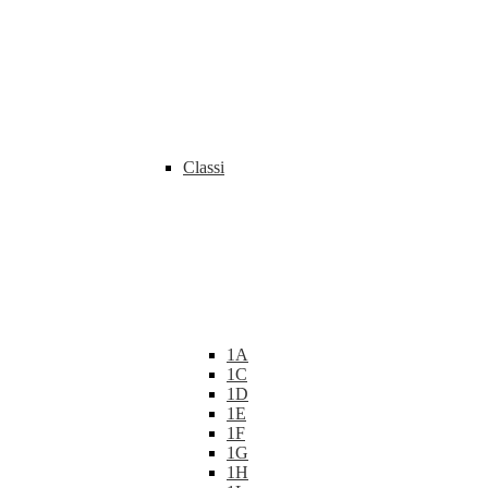
Classi
1A
1C
1D
1E
1F
1G
1H