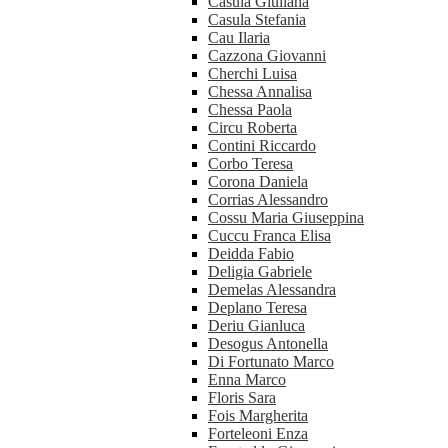
Casula Giuliana
Casula Stefania
Cau Ilaria
Cazzona Giovanni
Cherchi Luisa
Chessa Annalisa
Chessa Paola
Circu Roberta
Contini Riccardo
Corbo Teresa
Corona Daniela
Corrias Alessandro
Cossu Maria Giuseppina
Cuccu Franca Elisa
Deidda Fabio
Deligia Gabriele
Demelas Alessandra
Deplano Teresa
Deriu Gianluca
Desogus Antonella
Di Fortunato Marco
Enna Marco
Floris Sara
Fois Margherita
Forteleoni Enza