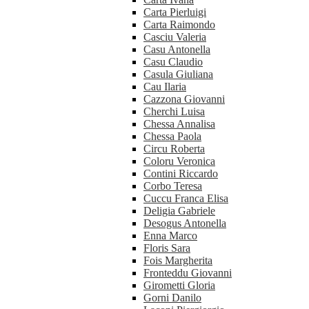
Carta Pierluigi
Carta Raimondo
Casciu Valeria
Casu Antonella
Casu Claudio
Casula Giuliana
Cau Ilaria
Cazzona Giovanni
Cherchi Luisa
Chessa Annalisa
Chessa Paola
Circu Roberta
Coloru Veronica
Contini Riccardo
Corbo Teresa
Cuccu Franca Elisa
Deligia Gabriele
Desogus Antonella
Enna Marco
Floris Sara
Fois Margherita
Fronteddu Giovanni
Girometti Gloria
Gorni Danilo