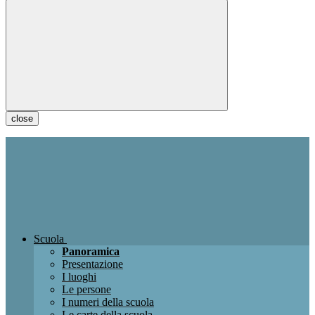
close
Scuola
Panoramica
Presentazione
I luoghi
Le persone
I numeri della scuola
Le carte della scuola