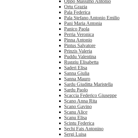
Oppo Massimo Antonio
Ortu Grazia
Pala Federica
Pala Stefano Antonio Emilio
Pani Maria Antonia
Panico Paola
Perria Veronica
Pinna Antonio
Pintus Salvatore
Prinzis Valeria
Puddu Valentina
Ruggiu Elisabetta
Saderi Elisa
Sanna Giulia
Sanna Mauro
Sardu Giuditta Maristella
Sardu Paolo
Scaccia Federico Giuseppe
Scano Anna Rita
Scano Gavino
Scanu Alice
Scanu Elisa
Scintu Federica
Sechi Fais Antonino
Sergi Luisa