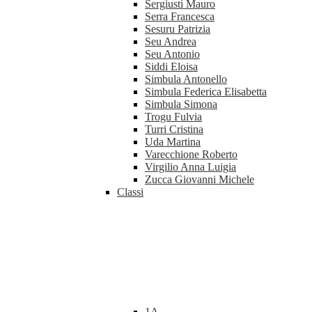
Sergiusti Mauro
Serra Francesca
Sesuru Patrizia
Seu Andrea
Seu Antonio
Siddi Eloisa
Simbula Antonello
Simbula Federica Elisabetta
Simbula Simona
Trogu Fulvia
Turri Cristina
Uda Martina
Varecchione Roberto
Virgilio Anna Luigia
Zucca Giovanni Michele
Classi
1A