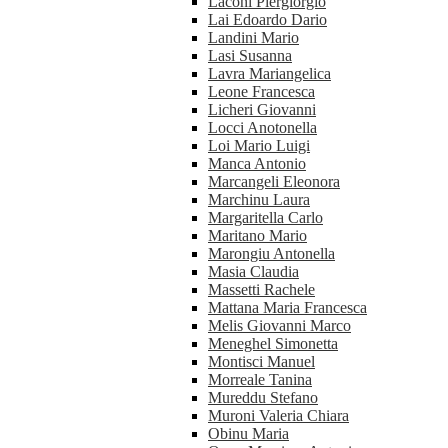
Laconi Piergiorgio
Lai Edoardo Dario
Landini Mario
Lasi Susanna
Lavra Mariangelica
Leone Francesca
Licheri Giovanni
Locci Anotonella
Loi Mario Luigi
Manca Antonio
Marcangeli Eleonora
Marchinu Laura
Margaritella Carlo
Maritano Mario
Marongiu Antonella
Masia Claudia
Massetti Rachele
Mattana Maria Francesca
Melis Giovanni Marco
Meneghel Simonetta
Montisci Manuel
Morreale Tanina
Mureddu Stefano
Muroni Valeria Chiara
Obinu Maria