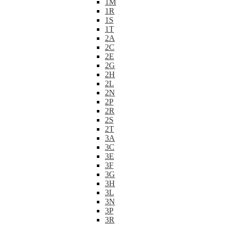
1M
1R
1S
1T
2A
2C
2E
2G
2H
2L
2N
2P
2R
2S
2T
3A
3C
3E
3F
3G
3H
3L
3N
3P
3R