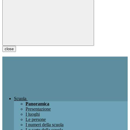
close
Scuola
Panoramica
Presentazione
I luoghi
Le persone
I numeri della scuola
Le carte della scuola