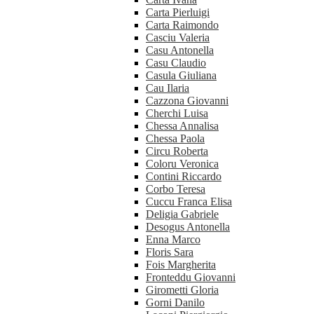
Carta Pierluigi
Carta Raimondo
Casciu Valeria
Casu Antonella
Casu Claudio
Casula Giuliana
Cau Ilaria
Cazzona Giovanni
Cherchi Luisa
Chessa Annalisa
Chessa Paola
Circu Roberta
Coloru Veronica
Contini Riccardo
Corbo Teresa
Cuccu Franca Elisa
Deligia Gabriele
Desogus Antonella
Enna Marco
Floris Sara
Fois Margherita
Fronteddu Giovanni
Girometti Gloria
Gorni Danilo