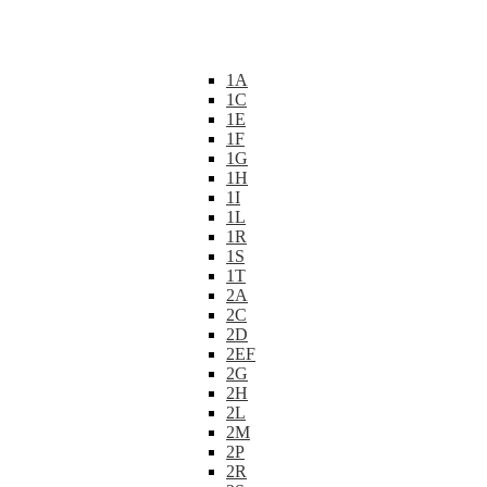
1A
1C
1E
1F
1G
1H
1I
1L
1R
1S
1T
2A
2C
2D
2EF
2G
2H
2L
2M
2P
2R