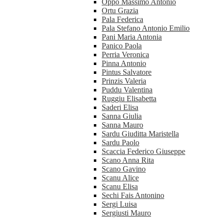
Oppo Massimo Antonio
Ortu Grazia
Pala Federica
Pala Stefano Antonio Emilio
Pani Maria Antonia
Panico Paola
Perria Veronica
Pinna Antonio
Pintus Salvatore
Prinzis Valeria
Puddu Valentina
Ruggiu Elisabetta
Saderi Elisa
Sanna Giulia
Sanna Mauro
Sardu Giuditta Maristella
Sardu Paolo
Scaccia Federico Giuseppe
Scano Anna Rita
Scano Gavino
Scanu Alice
Scanu Elisa
Sechi Fais Antonino
Sergi Luisa
Sergiusti Mauro