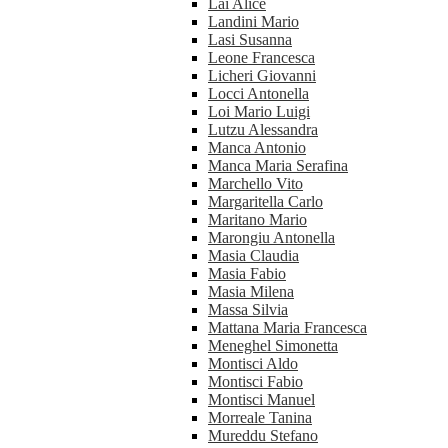
Lai Alice
Landini Mario
Lasi Susanna
Leone Francesca
Licheri Giovanni
Locci Antonella
Loi Mario Luigi
Lutzu Alessandra
Manca Antonio
Manca Maria Serafina
Marchello Vito
Margaritella Carlo
Maritano Mario
Marongiu Antonella
Masia Claudia
Masia Fabio
Masia Milena
Massa Silvia
Mattana Maria Francesca
Meneghel Simonetta
Montisci Aldo
Montisci Fabio
Montisci Manuel
Morreale Tanina
Mureddu Stefano