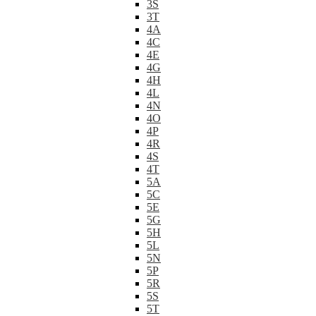
3S
3T
4A
4C
4E
4G
4H
4L
4N
4O
4P
4R
4S
4T
5A
5C
5E
5G
5H
5L
5N
5P
5R
5S
5T