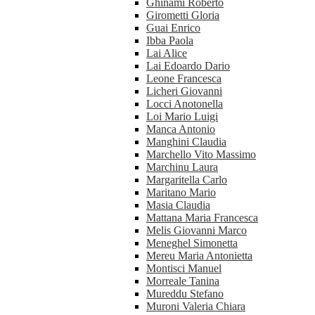
Ghinami Roberto
Girometti Gloria
Guai Enrico
Ibba Paola
Lai Alice
Lai Edoardo Dario
Leone Francesca
Licheri Giovanni
Locci Anotonella
Loi Mario Luigi
Manca Antonio
Manghini Claudia
Marchello Vito Massimo
Marchinu Laura
Margaritella Carlo
Maritano Mario
Masia Claudia
Mattana Maria Francesca
Melis Giovanni Marco
Meneghel Simonetta
Mereu Maria Antonietta
Montisci Manuel
Morreale Tanina
Mureddu Stefano
Muroni Valeria Chiara