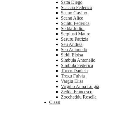
Satta Diego
Scaccia Federico
Scano Gavino
Scanu Alice
Scintu Federica
Sedda Jndira
Sergiusti Mauro
Sesuru Patrizia
Seu Andrea
Seu Antonello
Siddi Eloisa
Simbula Antonello
Simbula Federica
Tocco Daniela
Trogu Fulvia
Vargiu Elisa
Virgilio Anna Luigia
Zedda Francesco
Zoccheddu Rosella
Classi