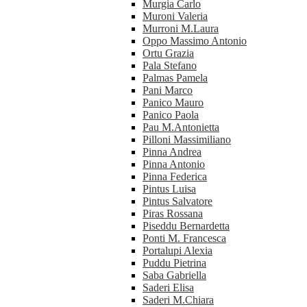
Murgia Carlo
Muroni Valeria
Murroni M.Laura
Oppo Massimo Antonio
Ortu Grazia
Pala Stefano
Palmas Pamela
Pani Marco
Panico Mauro
Panico Paola
Pau M.Antonietta
Pilloni Massimiliano
Pinna Andrea
Pinna Antonio
Pinna Federica
Pintus Luisa
Pintus Salvatore
Piras Rossana
Piseddu Bernardetta
Ponti M. Francesca
Portalupi Alexia
Puddu Pietrina
Saba Gabriella
Saderi Elisa
Saderi M.Chiara