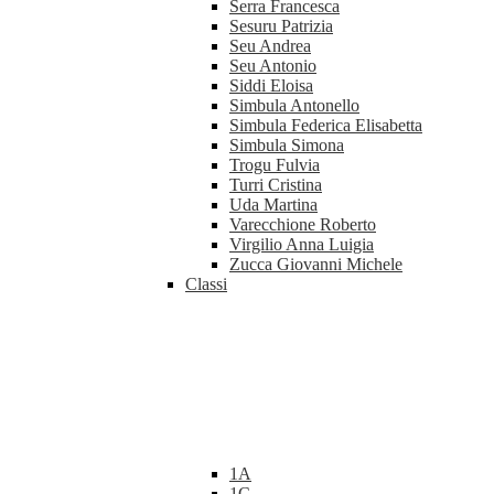
Serra Francesca
Sesuru Patrizia
Seu Andrea
Seu Antonio
Siddi Eloisa
Simbula Antonello
Simbula Federica Elisabetta
Simbula Simona
Trogu Fulvia
Turri Cristina
Uda Martina
Varecchione Roberto
Virgilio Anna Luigia
Zucca Giovanni Michele
Classi
1A
1C