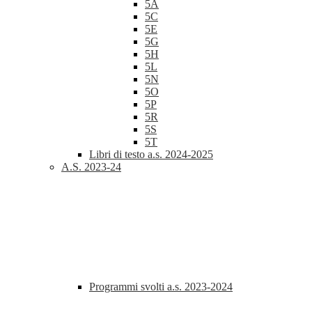
5A
5C
5E
5G
5H
5L
5N
5O
5P
5R
5S
5T
Libri di testo a.s. 2024-2025
A.S. 2023-24
Programmi svolti a.s. 2023-2024