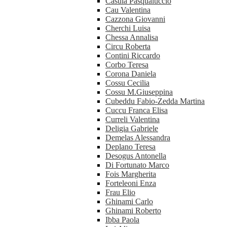
Casula Pasqualuccio
Cau Valentina
Cazzona Giovanni
Cherchi Luisa
Chessa Annalisa
Circu Roberta
Contini Riccardo
Corbo Teresa
Corona Daniela
Cossu Cecilia
Cossu M.Giuseppina
Cubeddu Fabio-Zedda Martina
Cuccu Franca Elisa
Curreli Valentina
Deligia Gabriele
Demelas Alessandra
Deplano Teresa
Desogus Antonella
Di Fortunato Marco
Fois Margherita
Forteleoni Enza
Frau Elio
Ghinami Carlo
Ghinami Roberto
Ibba Paola