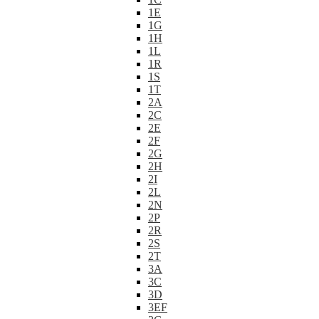
1E
1G
1H
1L
1R
1S
1T
2A
2C
2E
2F
2G
2H
2I
2L
2N
2P
2R
2S
2T
3A
3C
3D
3EF