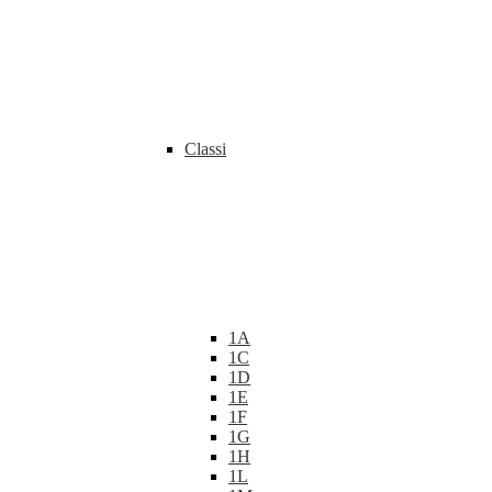
Classi
1A
1C
1D
1E
1F
1G
1H
1L