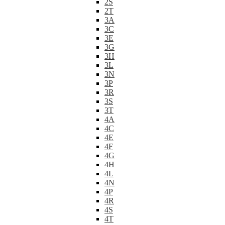
2S
2T
3A
3C
3E
3G
3H
3L
3N
3P
3R
3S
3T
4A
4C
4E
4F
4G
4H
4L
4N
4P
4R
4S
4T