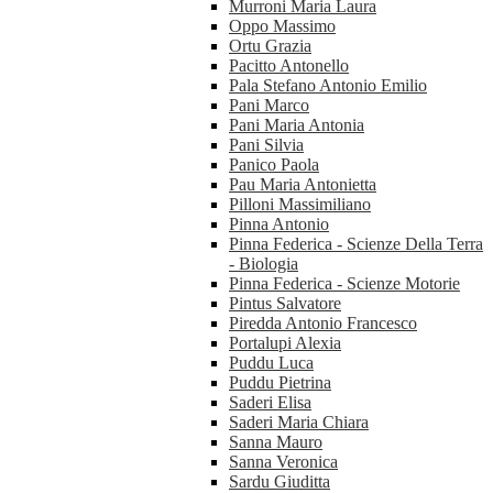
Murroni Maria Laura
Oppo Massimo
Ortu Grazia
Pacitto Antonello
Pala Stefano Antonio Emilio
Pani Marco
Pani Maria Antonia
Pani Silvia
Panico Paola
Pau Maria Antonietta
Pilloni Massimiliano
Pinna Antonio
Pinna Federica - Scienze Della Terra
- Biologia
Pinna Federica - Scienze Motorie
Pintus Salvatore
Piredda Antonio Francesco
Portalupi Alexia
Puddu Luca
Puddu Pietrina
Saderi Elisa
Saderi Maria Chiara
Sanna Mauro
Sanna Veronica
Sardu Giuditta