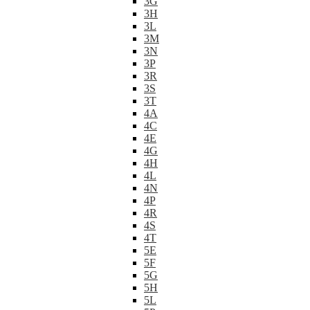
3G
3H
3L
3M
3N
3P
3R
3S
3T
4A
4C
4E
4G
4H
4L
4N
4P
4R
4S
4T
5E
5F
5G
5H
5L