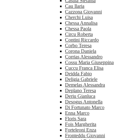
Casula Stefania
Cau Ilaria
Cazzona Giovanni
Cherchi Luisa
Chessa Annalisa
Chessa Paola
Circu Roberta
Contini Riccardo
Corbo Teresa
Corona Daniela
Corrias Alessandro
Cossu Maria Giuseppina
Cuccu Franca Elisa
Deidda Fabio
Deligia Gabriele
Demelas Alessandra
Deplano Teresa
Deriu Gianluca
Desogus Antonella
Di Fortunato Marco
Enna Marco
Floris Sara
Fois Margherita
Forteleoni Enza
Fronteddu Giovanni