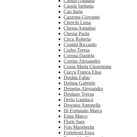
Casula Giuliana
Casula Stefania
Cau Ilaria
Cazzona Giovanni
Cherchi Luisa
Chessa Annalisa
Chessa Paola
Circu Roberta
Contini Riccardo
Corbo Teresa
Corona Daniela
Corrias Alessandro
Cossu Maria Giuseppina
Cuccu Franca Elisa
Deidda Fabio
Deligia Gabriele
Demelas Alessandra
Deplano Teresa
Deriu Gianluca
Desogus Antonella
Di Fortunato Marco
Enna Marco
Floris Sara
Fois Margherita
Forteleoni Enza