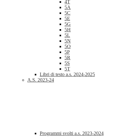
4T
5A
5C
5E
5G
5H
5L
5N
5O
5P
5R
5S
5T
Libri di testo a.s. 2024-2025
A.S. 2023-24
Programmi svolti a.s. 2023-2024