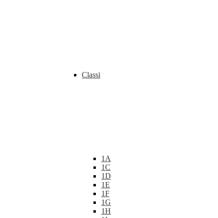
Classi
1A
1C
1D
1E
1F
1G
1H