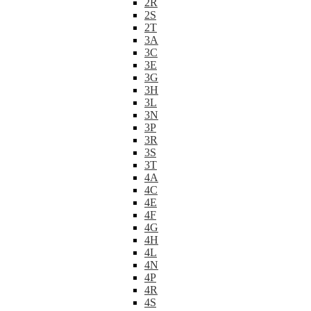
2R
2S
2T
3A
3C
3E
3G
3H
3L
3N
3P
3R
3S
3T
4A
4C
4E
4F
4G
4H
4L
4N
4P
4R
4S