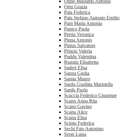
Oppo Massimo Antonio
Ortu Grazia
Pala Federica
Pala Stefano Antonio Emilio
Pani Maria Antonia
Panico Paola
Perria Veronica
Pinna Antonio
Pintus Salvatore
Prinzis Valeria
Puddu Valentina
Ruggiu Elisabetta
Saderi Elisa
Sanna Giulia
Sanna Mauro
Sardu Giuditta Maristella
Sardu Paolo
Scaccia Federico Giuseppe
Scano Anna Rita
Scano Gavino
Scanu Alice
Scanu Elisa
Scintu Federica
Sechi Fais Antonino
Sergi Luisa