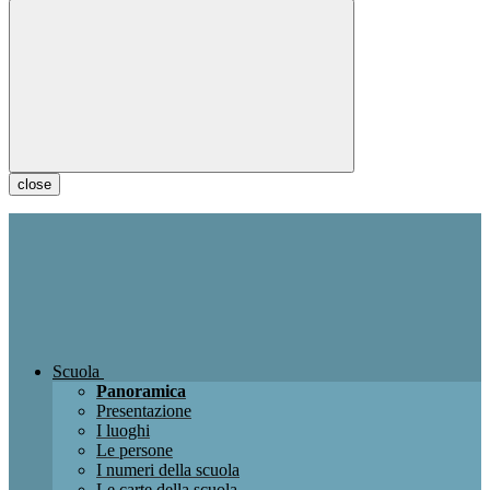
close
Scuola
Panoramica
Presentazione
I luoghi
Le persone
I numeri della scuola
Le carte della scuola