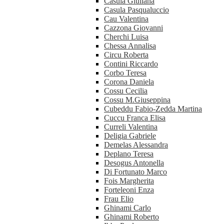
Casula Giuliana
Casula Pasqualuccio
Cau Valentina
Cazzona Giovanni
Cherchi Luisa
Chessa Annalisa
Circu Roberta
Contini Riccardo
Corbo Teresa
Corona Daniela
Cossu Cecilia
Cossu M.Giuseppina
Cubeddu Fabio-Zedda Martina
Cuccu Franca Elisa
Curreli Valentina
Deligia Gabriele
Demelas Alessandra
Deplano Teresa
Desogus Antonella
Di Fortunato Marco
Fois Margherita
Forteleoni Enza
Frau Elio
Ghinami Carlo
Ghinami Roberto