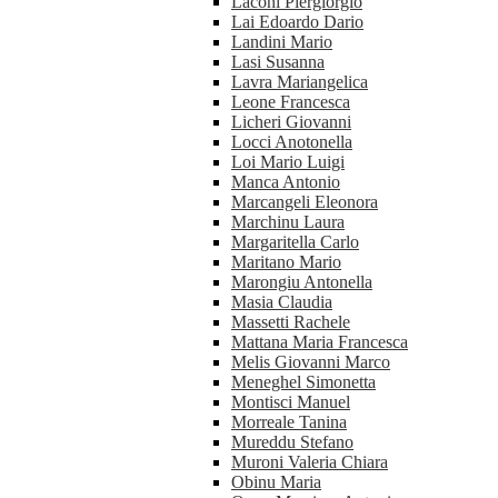
Laconi Piergiorgio
Lai Edoardo Dario
Landini Mario
Lasi Susanna
Lavra Mariangelica
Leone Francesca
Licheri Giovanni
Locci Anotonella
Loi Mario Luigi
Manca Antonio
Marcangeli Eleonora
Marchinu Laura
Margaritella Carlo
Maritano Mario
Marongiu Antonella
Masia Claudia
Massetti Rachele
Mattana Maria Francesca
Melis Giovanni Marco
Meneghel Simonetta
Montisci Manuel
Morreale Tanina
Mureddu Stefano
Muroni Valeria Chiara
Obinu Maria