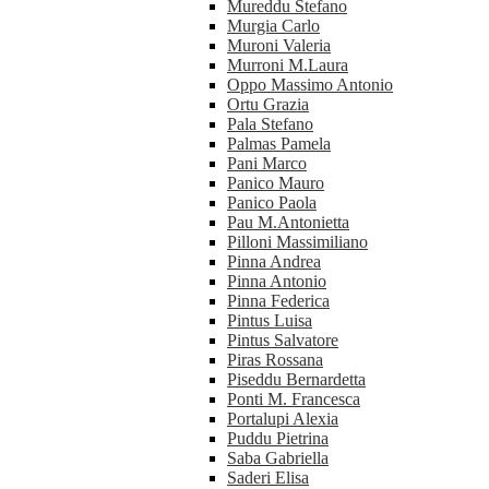
Mureddu Stefano
Murgia Carlo
Muroni Valeria
Murroni M.Laura
Oppo Massimo Antonio
Ortu Grazia
Pala Stefano
Palmas Pamela
Pani Marco
Panico Mauro
Panico Paola
Pau M.Antonietta
Pilloni Massimiliano
Pinna Andrea
Pinna Antonio
Pinna Federica
Pintus Luisa
Pintus Salvatore
Piras Rossana
Piseddu Bernardetta
Ponti M. Francesca
Portalupi Alexia
Puddu Pietrina
Saba Gabriella
Saderi Elisa