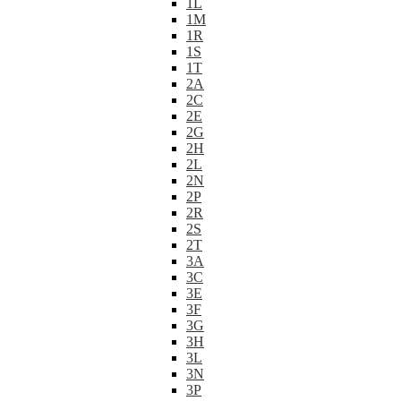
1L
1M
1R
1S
1T
2A
2C
2E
2G
2H
2L
2N
2P
2R
2S
2T
3A
3C
3E
3F
3G
3H
3L
3N
3P