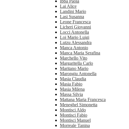
Ibba Paola
Lai Alice
Landini Mario
Lasi Susanna
Leone Francesca
Licheri Giovanni
Locci Antonella
Loi Mario Luigi
Lutzu Alessandra
Manca Antonio
Manca Maria Serafina
Marchello Vito
Margaritella Carlo
Maritano Mario
Marongiu Antonella
Masia Claudia
Masia Fabio
Masia Milena
Massa Silvia
Mattana Maria Francesca
Meneghel Simonetta
Montisci Aldo
Montisci Fabio
Montisci Manuel
Morreale Tanina