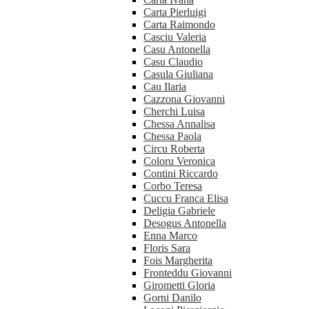
Carta Pierluigi
Carta Raimondo
Casciu Valeria
Casu Antonella
Casu Claudio
Casula Giuliana
Cau Ilaria
Cazzona Giovanni
Cherchi Luisa
Chessa Annalisa
Chessa Paola
Circu Roberta
Coloru Veronica
Contini Riccardo
Corbo Teresa
Cuccu Franca Elisa
Deligia Gabriele
Desogus Antonella
Enna Marco
Floris Sara
Fois Margherita
Fronteddu Giovanni
Girometti Gloria
Gorni Danilo