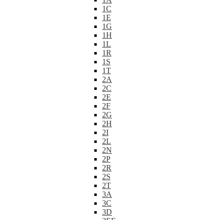
1C
1E
1G
1H
1L
1R
1S
1T
2A
2C
2E
2F
2G
2H
2I
2L
2N
2P
2R
2S
2T
3A
3C
3D