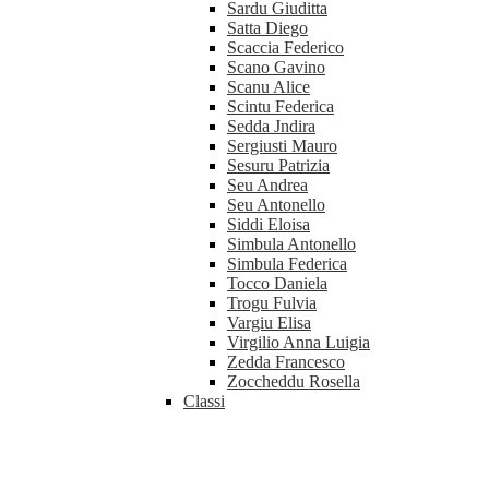
Sardu Giuditta
Satta Diego
Scaccia Federico
Scano Gavino
Scanu Alice
Scintu Federica
Sedda Jndira
Sergiusti Mauro
Sesuru Patrizia
Seu Andrea
Seu Antonello
Siddi Eloisa
Simbula Antonello
Simbula Federica
Tocco Daniela
Trogu Fulvia
Vargiu Elisa
Virgilio Anna Luigia
Zedda Francesco
Zoccheddu Rosella
Classi