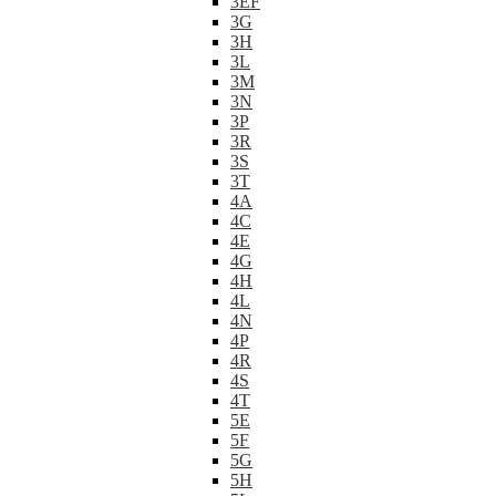
3EF
3G
3H
3L
3M
3N
3P
3R
3S
3T
4A
4C
4E
4G
4H
4L
4N
4P
4R
4S
4T
5E
5F
5G
5H