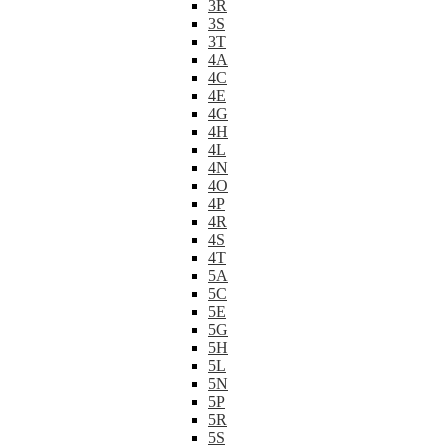
3R
3S
3T
4A
4C
4E
4G
4H
4L
4N
4O
4P
4R
4S
4T
5A
5C
5E
5G
5H
5L
5N
5P
5R
5S