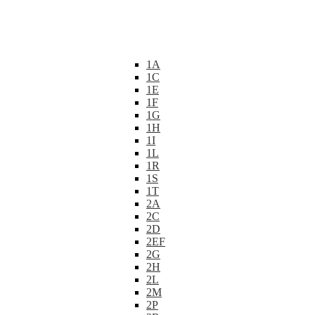
1A
1C
1E
1F
1G
1H
1I
1L
1R
1S
1T
2A
2C
2D
2EF
2G
2H
2L
2M
2P