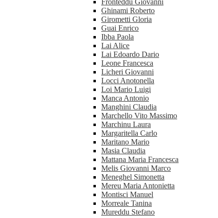
Fronteddu Giovanni
Ghinami Roberto
Girometti Gloria
Guai Enrico
Ibba Paola
Lai Alice
Lai Edoardo Dario
Leone Francesca
Licheri Giovanni
Locci Anotonella
Loi Mario Luigi
Manca Antonio
Manghini Claudia
Marchello Vito Massimo
Marchinu Laura
Margaritella Carlo
Maritano Mario
Masia Claudia
Mattana Maria Francesca
Melis Giovanni Marco
Meneghel Simonetta
Mereu Maria Antonietta
Montisci Manuel
Morreale Tanina
Mureddu Stefano