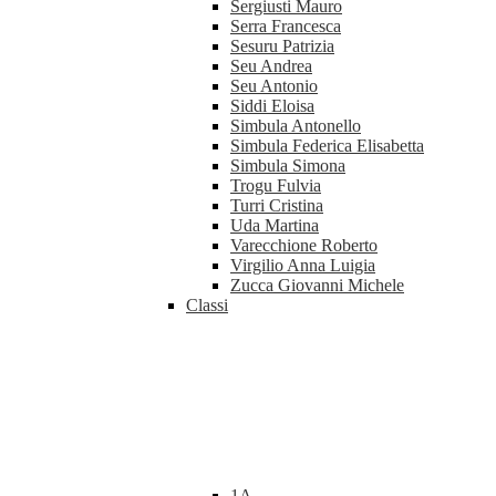
Sergiusti Mauro
Serra Francesca
Sesuru Patrizia
Seu Andrea
Seu Antonio
Siddi Eloisa
Simbula Antonello
Simbula Federica Elisabetta
Simbula Simona
Trogu Fulvia
Turri Cristina
Uda Martina
Varecchione Roberto
Virgilio Anna Luigia
Zucca Giovanni Michele
Classi
1A