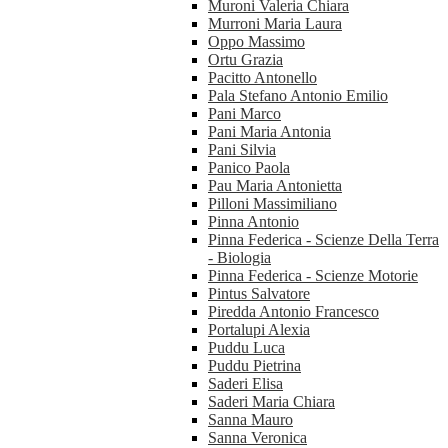
Muroni Valeria Chiara
Murroni Maria Laura
Oppo Massimo
Ortu Grazia
Pacitto Antonello
Pala Stefano Antonio Emilio
Pani Marco
Pani Maria Antonia
Pani Silvia
Panico Paola
Pau Maria Antonietta
Pilloni Massimiliano
Pinna Antonio
Pinna Federica - Scienze Della Terra
- Biologia
Pinna Federica - Scienze Motorie
Pintus Salvatore
Piredda Antonio Francesco
Portalupi Alexia
Puddu Luca
Puddu Pietrina
Saderi Elisa
Saderi Maria Chiara
Sanna Mauro
Sanna Veronica