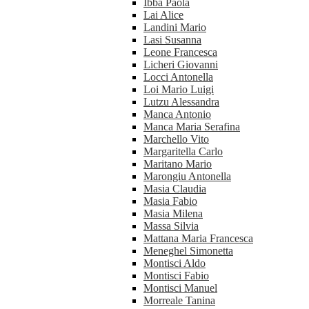
Ibba Paola
Lai Alice
Landini Mario
Lasi Susanna
Leone Francesca
Licheri Giovanni
Locci Antonella
Loi Mario Luigi
Lutzu Alessandra
Manca Antonio
Manca Maria Serafina
Marchello Vito
Margaritella Carlo
Maritano Mario
Marongiu Antonella
Masia Claudia
Masia Fabio
Masia Milena
Massa Silvia
Mattana Maria Francesca
Meneghel Simonetta
Montisci Aldo
Montisci Fabio
Montisci Manuel
Morreale Tanina