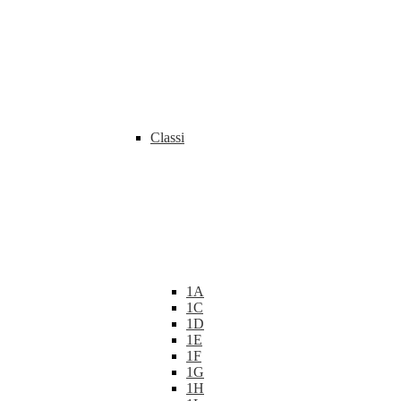
Classi
1A
1C
1D
1E
1F
1G
1H