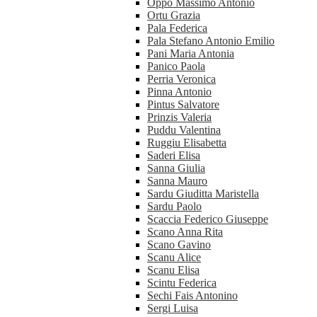
Oppo Massimo Antonio
Ortu Grazia
Pala Federica
Pala Stefano Antonio Emilio
Pani Maria Antonia
Panico Paola
Perria Veronica
Pinna Antonio
Pintus Salvatore
Prinzis Valeria
Puddu Valentina
Ruggiu Elisabetta
Saderi Elisa
Sanna Giulia
Sanna Mauro
Sardu Giuditta Maristella
Sardu Paolo
Scaccia Federico Giuseppe
Scano Anna Rita
Scano Gavino
Scanu Alice
Scanu Elisa
Scintu Federica
Sechi Fais Antonino
Sergi Luisa