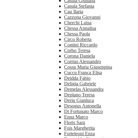
Casula Giuliana
Casula Stefania
Cau Ilaria
Cazzona Giovanni
Cherchi Luisa
Chessa Annalisa
Chessa Paola
Circu Roberta
Contini Riccardo
Corbo Teresa
Corona Daniela
Corrias Alessandro
Cossu Maria Giuseppina
Cuccu Franca Elisa
Deidda Fabio
Deligia Gabriele
Demelas Alessandra
Deplano Teresa
Deriu Gianluca
Desogus Antonella
Di Fortunato Marco
Enna Marco
Floris Sara
Fois Margherita
Forteleoni Enza