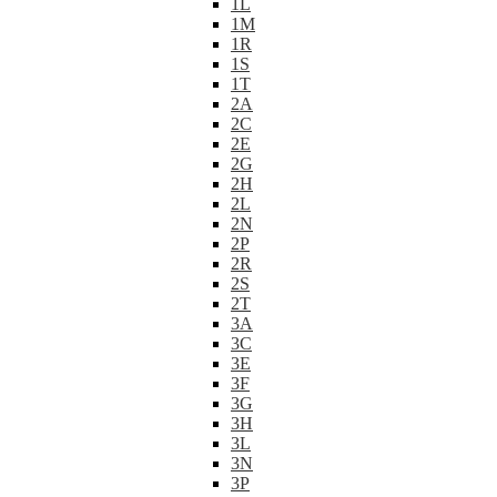
1L
1M
1R
1S
1T
2A
2C
2E
2G
2H
2L
2N
2P
2R
2S
2T
3A
3C
3E
3F
3G
3H
3L
3N
3P