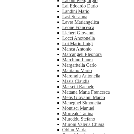
Laconi Piergiorgio
Lai Edoardo Dario
Landini Mario
Lasi Susanna
Lavra Mariangelica
Leone Francesca
Licheri Giovanni
Locci Anotonella
Loi Mario Luigi
Manca Antonio
Marcangeli Eleonora
Marchinu Laura
Margaritella Carlo
Maritano Mario
Marongiu Antonella
Masia Claudia
Massetti Rachele
Mattana Maria Francesca
Melis Giovanni Marco
Meneghel Simonetta
Montisci Manuel
Morreale Tanina
Mureddu Stefano
Muroni Valeria Chiara
Obinu Maria