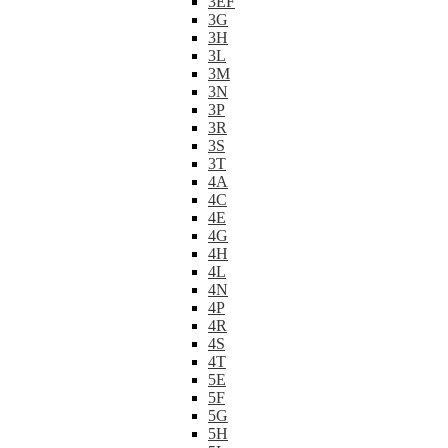
3EF
3G
3H
3L
3M
3N
3P
3R
3S
3T
4A
4C
4E
4G
4H
4L
4N
4P
4R
4S
4T
5E
5F
5G
5H