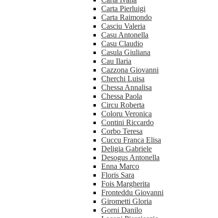
Carta Pierluigi
Carta Raimondo
Casciu Valeria
Casu Antonella
Casu Claudio
Casula Giuliana
Cau Ilaria
Cazzona Giovanni
Cherchi Luisa
Chessa Annalisa
Chessa Paola
Circu Roberta
Coloru Veronica
Contini Riccardo
Corbo Teresa
Cuccu Franca Elisa
Deligia Gabriele
Desogus Antonella
Enna Marco
Floris Sara
Fois Margherita
Fronteddu Giovanni
Girometti Gloria
Gorni Danilo