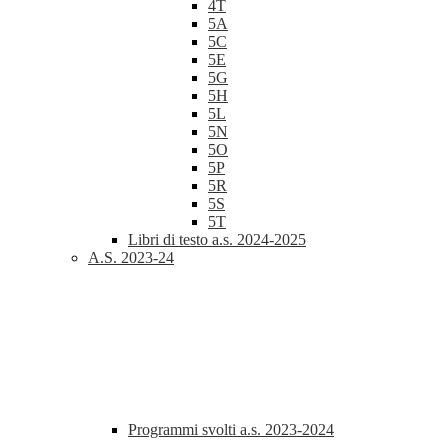
4T
5A
5C
5E
5G
5H
5L
5N
5O
5P
5R
5S
5T
Libri di testo a.s. 2024-2025
A.S. 2023-24
Programmi svolti a.s. 2023-2024