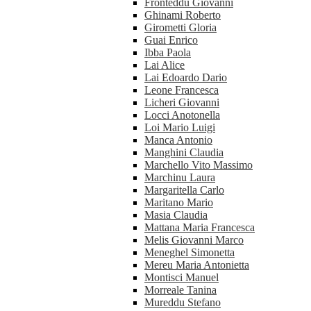
Fronteddu Giovanni
Ghinami Roberto
Girometti Gloria
Guai Enrico
Ibba Paola
Lai Alice
Lai Edoardo Dario
Leone Francesca
Licheri Giovanni
Locci Anotonella
Loi Mario Luigi
Manca Antonio
Manghini Claudia
Marchello Vito Massimo
Marchinu Laura
Margaritella Carlo
Maritano Mario
Masia Claudia
Mattana Maria Francesca
Melis Giovanni Marco
Meneghel Simonetta
Mereu Maria Antonietta
Montisci Manuel
Morreale Tanina
Mureddu Stefano