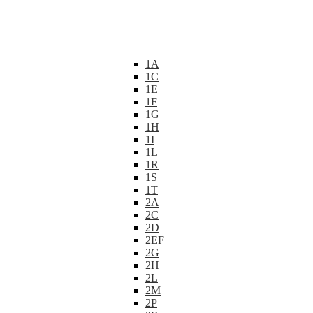
1A
1C
1E
1F
1G
1H
1I
1L
1R
1S
1T
2A
2C
2D
2EF
2G
2H
2L
2M
2P