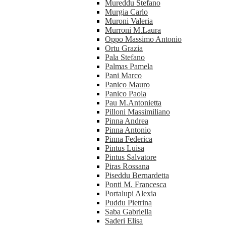
Mureddu Stefano
Murgia Carlo
Muroni Valeria
Murroni M.Laura
Oppo Massimo Antonio
Ortu Grazia
Pala Stefano
Palmas Pamela
Pani Marco
Panico Mauro
Panico Paola
Pau M.Antonietta
Pilloni Massimiliano
Pinna Andrea
Pinna Antonio
Pinna Federica
Pintus Luisa
Pintus Salvatore
Piras Rossana
Piseddu Bernardetta
Ponti M. Francesca
Portalupi Alexia
Puddu Pietrina
Saba Gabriella
Saderi Elisa