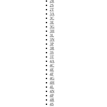
2R
2S
2T
3A
3C
3E
3G
3H
3L
3N
3P
3R
3S
3T
4A
4C
4E
4F
4G
4H
4L
4N
4P
4R
4S