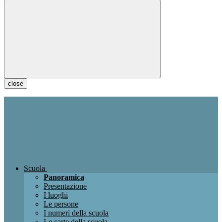
close
Scuola
Panoramica
Presentazione
I luoghi
Le persone
I numeri della scuola
Le carte della scuola