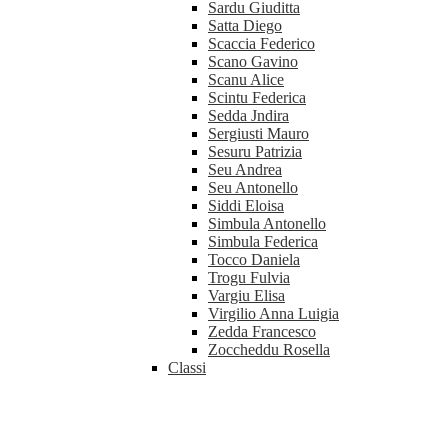
Sardu Giuditta
Satta Diego
Scaccia Federico
Scano Gavino
Scanu Alice
Scintu Federica
Sedda Jndira
Sergiusti Mauro
Sesuru Patrizia
Seu Andrea
Seu Antonello
Siddi Eloisa
Simbula Antonello
Simbula Federica
Tocco Daniela
Trogu Fulvia
Vargiu Elisa
Virgilio Anna Luigia
Zedda Francesco
Zoccheddu Rosella
Classi