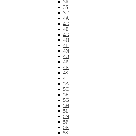
3R
3S
3T
4A
4C
4E
4G
4H
4L
4N
4O
4P
4R
4S
4T
5A
5C
5E
5G
5H
5L
5N
5P
5R
5S