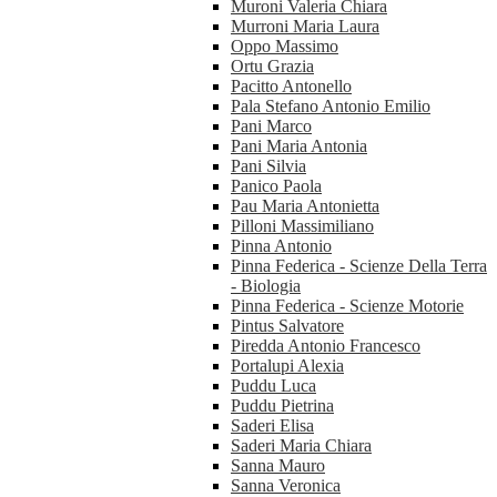
Muroni Valeria Chiara
Murroni Maria Laura
Oppo Massimo
Ortu Grazia
Pacitto Antonello
Pala Stefano Antonio Emilio
Pani Marco
Pani Maria Antonia
Pani Silvia
Panico Paola
Pau Maria Antonietta
Pilloni Massimiliano
Pinna Antonio
Pinna Federica - Scienze Della Terra
- Biologia
Pinna Federica - Scienze Motorie
Pintus Salvatore
Piredda Antonio Francesco
Portalupi Alexia
Puddu Luca
Puddu Pietrina
Saderi Elisa
Saderi Maria Chiara
Sanna Mauro
Sanna Veronica