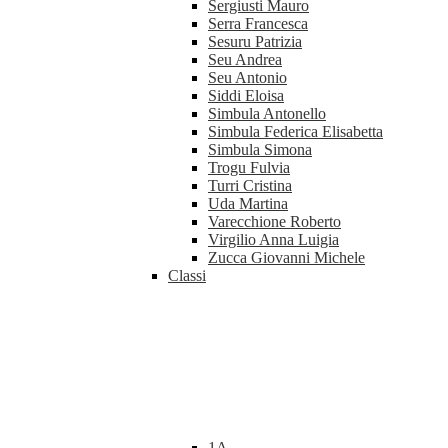
Sergiusti Mauro
Serra Francesca
Sesuru Patrizia
Seu Andrea
Seu Antonio
Siddi Eloisa
Simbula Antonello
Simbula Federica Elisabetta
Simbula Simona
Trogu Fulvia
Turri Cristina
Uda Martina
Varecchione Roberto
Virgilio Anna Luigia
Zucca Giovanni Michele
Classi
1A