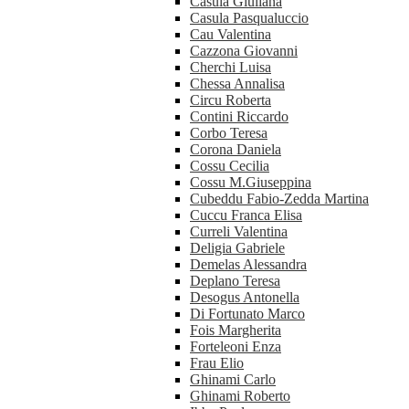
Casula Giuliana
Casula Pasqualuccio
Cau Valentina
Cazzona Giovanni
Cherchi Luisa
Chessa Annalisa
Circu Roberta
Contini Riccardo
Corbo Teresa
Corona Daniela
Cossu Cecilia
Cossu M.Giuseppina
Cubeddu Fabio-Zedda Martina
Cuccu Franca Elisa
Curreli Valentina
Deligia Gabriele
Demelas Alessandra
Deplano Teresa
Desogus Antonella
Di Fortunato Marco
Fois Margherita
Forteleoni Enza
Frau Elio
Ghinami Carlo
Ghinami Roberto