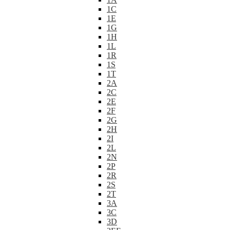
1C
1E
1G
1H
1L
1R
1S
1T
2A
2C
2E
2F
2G
2H
2I
2L
2N
2P
2R
2S
2T
3A
3C
3D