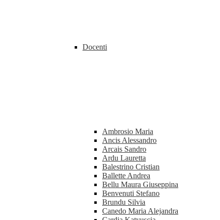
Docenti
Ambrosio Maria
Ancis Alessandro
Arcais Sandro
Ardu Lauretta
Balestrino Cristian
Ballette Andrea
Bellu Maura Giuseppina
Benvenuti Stefano
Brundu Silvia
Canedo Maria Alejandra
Cardia Katyuscia