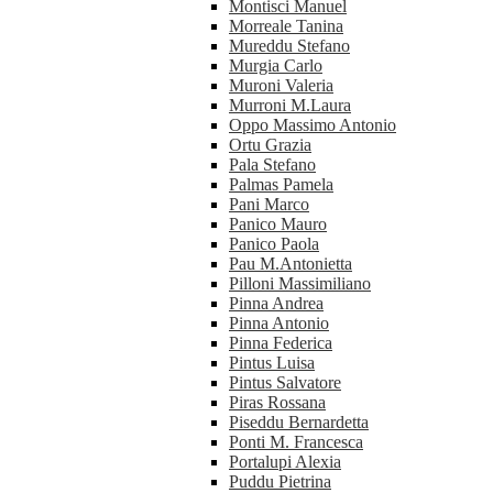
Montisci Manuel
Morreale Tanina
Mureddu Stefano
Murgia Carlo
Muroni Valeria
Murroni M.Laura
Oppo Massimo Antonio
Ortu Grazia
Pala Stefano
Palmas Pamela
Pani Marco
Panico Mauro
Panico Paola
Pau M.Antonietta
Pilloni Massimiliano
Pinna Andrea
Pinna Antonio
Pinna Federica
Pintus Luisa
Pintus Salvatore
Piras Rossana
Piseddu Bernardetta
Ponti M. Francesca
Portalupi Alexia
Puddu Pietrina