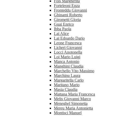
Fois Margherita
Forteleoni Enza
Fronteddu Giovanni
Ghinami Roberto
Girometti Gloria
Guai Enrico
Ibba Paola
Lai Alice
Lai Edoardo Dario
Leone Francesca
Licheri Giovanni
Locci Anotonella
Loi Mario Luigi
Manca Antonio
Manghini Claudia
Marchello Vito Massimo
Marchinu Laura
Margaritella Carlo
Maritano Mario
Masia Claudia
Mattana Maria Francesca
Melis Giovanni Marco
Meneghel Simonetta
Mereu Maria Antonietta
Montisci Manuel