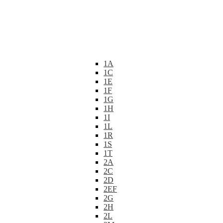
1A
1C
1E
1F
1G
1H
1I
1L
1R
1S
1T
2A
2C
2D
2EF
2G
2H
2L