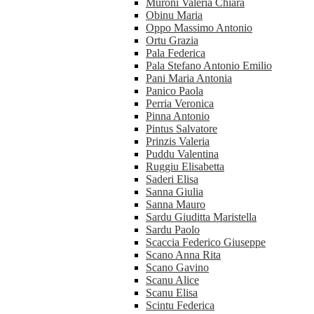
Muroni Valeria Chiara
Obinu Maria
Oppo Massimo Antonio
Ortu Grazia
Pala Federica
Pala Stefano Antonio Emilio
Pani Maria Antonia
Panico Paola
Perria Veronica
Pinna Antonio
Pintus Salvatore
Prinzis Valeria
Puddu Valentina
Ruggiu Elisabetta
Saderi Elisa
Sanna Giulia
Sanna Mauro
Sardu Giuditta Maristella
Sardu Paolo
Scaccia Federico Giuseppe
Scano Anna Rita
Scano Gavino
Scanu Alice
Scanu Elisa
Scintu Federica