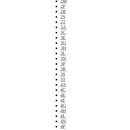
2M
2P
2R
2S
2T
3A
3C
3E
3G
3H
3L
3N
3P
3R
3S
3T
4A
4C
4E
4F
4G
4H
4L
4N
4P