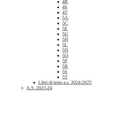
4R
4S
4T
5A
5C
5E
5G
5H
5L
5N
5O
5P
5R
5S
5T
Libri di testo a.s. 2024-2025
A.S. 2023-24