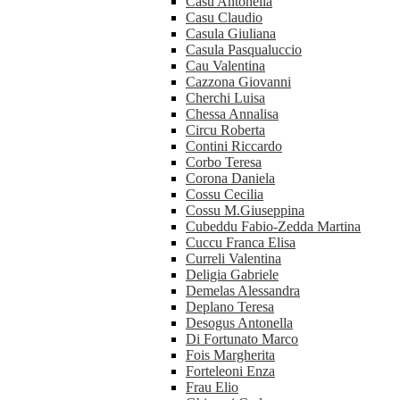
Casu Antonella
Casu Claudio
Casula Giuliana
Casula Pasqualuccio
Cau Valentina
Cazzona Giovanni
Cherchi Luisa
Chessa Annalisa
Circu Roberta
Contini Riccardo
Corbo Teresa
Corona Daniela
Cossu Cecilia
Cossu M.Giuseppina
Cubeddu Fabio-Zedda Martina
Cuccu Franca Elisa
Curreli Valentina
Deligia Gabriele
Demelas Alessandra
Deplano Teresa
Desogus Antonella
Di Fortunato Marco
Fois Margherita
Forteleoni Enza
Frau Elio