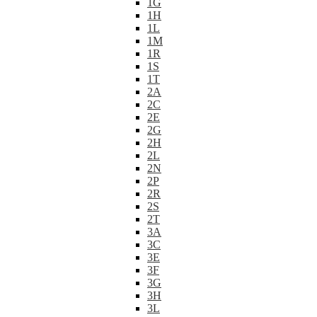
1G
1H
1L
1M
1R
1S
1T
2A
2C
2E
2G
2H
2L
2N
2P
2R
2S
2T
3A
3C
3E
3F
3G
3H
3L