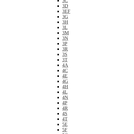
3C
3D
3EF
3G
3H
3L
3M
3N
3P
3R
3S
3T
4A
4C
4E
4G
4H
4L
4N
4P
4R
4S
4T
5E
5F