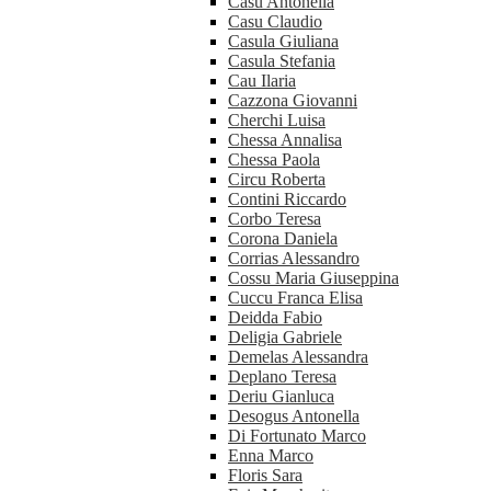
Casu Antonella
Casu Claudio
Casula Giuliana
Casula Stefania
Cau Ilaria
Cazzona Giovanni
Cherchi Luisa
Chessa Annalisa
Chessa Paola
Circu Roberta
Contini Riccardo
Corbo Teresa
Corona Daniela
Corrias Alessandro
Cossu Maria Giuseppina
Cuccu Franca Elisa
Deidda Fabio
Deligia Gabriele
Demelas Alessandra
Deplano Teresa
Deriu Gianluca
Desogus Antonella
Di Fortunato Marco
Enna Marco
Floris Sara