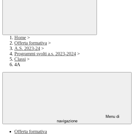
Home
>
Offerta formativa
>
A.S. 2023-24
>
Programmi svolti a.s. 2023-2024
>
Classi
>
4A
Menu di
navigazione
Offerta formativa