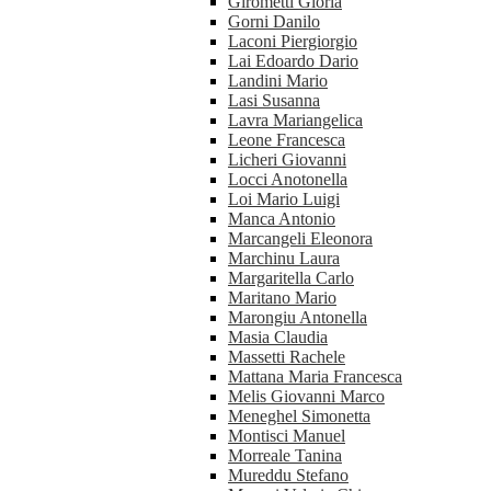
Girometti Gloria
Gorni Danilo
Laconi Piergiorgio
Lai Edoardo Dario
Landini Mario
Lasi Susanna
Lavra Mariangelica
Leone Francesca
Licheri Giovanni
Locci Anotonella
Loi Mario Luigi
Manca Antonio
Marcangeli Eleonora
Marchinu Laura
Margaritella Carlo
Maritano Mario
Marongiu Antonella
Masia Claudia
Massetti Rachele
Mattana Maria Francesca
Melis Giovanni Marco
Meneghel Simonetta
Montisci Manuel
Morreale Tanina
Mureddu Stefano