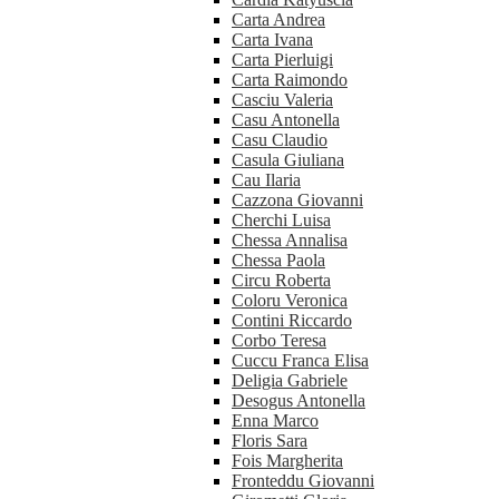
Carta Andrea
Carta Ivana
Carta Pierluigi
Carta Raimondo
Casciu Valeria
Casu Antonella
Casu Claudio
Casula Giuliana
Cau Ilaria
Cazzona Giovanni
Cherchi Luisa
Chessa Annalisa
Chessa Paola
Circu Roberta
Coloru Veronica
Contini Riccardo
Corbo Teresa
Cuccu Franca Elisa
Deligia Gabriele
Desogus Antonella
Enna Marco
Floris Sara
Fois Margherita
Fronteddu Giovanni