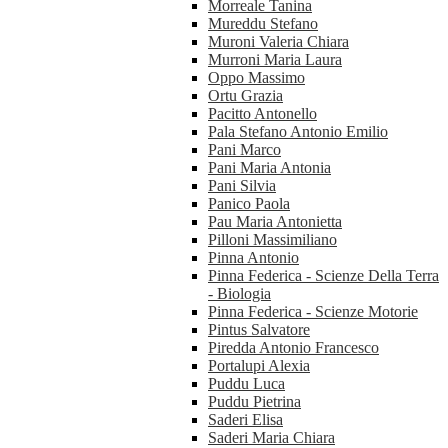
Morreale Tanina
Mureddu Stefano
Muroni Valeria Chiara
Murroni Maria Laura
Oppo Massimo
Ortu Grazia
Pacitto Antonello
Pala Stefano Antonio Emilio
Pani Marco
Pani Maria Antonia
Pani Silvia
Panico Paola
Pau Maria Antonietta
Pilloni Massimiliano
Pinna Antonio
Pinna Federica - Scienze Della Terra
- Biologia
Pinna Federica - Scienze Motorie
Pintus Salvatore
Piredda Antonio Francesco
Portalupi Alexia
Puddu Luca
Puddu Pietrina
Saderi Elisa
Saderi Maria Chiara