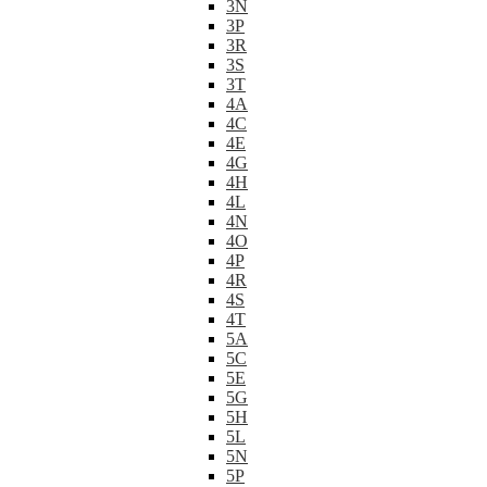
3N
3P
3R
3S
3T
4A
4C
4E
4G
4H
4L
4N
4O
4P
4R
4S
4T
5A
5C
5E
5G
5H
5L
5N
5P