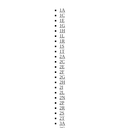
1A
1C
1E
1G
1H
1L
1R
1S
1T
2A
2C
2E
2F
2G
2H
2I
2L
2N
2P
2R
2S
2T
3A