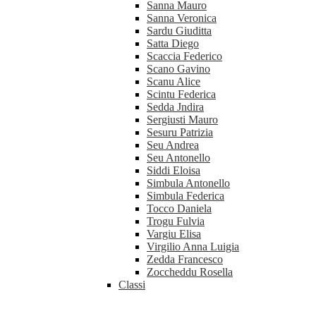
Sanna Mauro
Sanna Veronica
Sardu Giuditta
Satta Diego
Scaccia Federico
Scano Gavino
Scanu Alice
Scintu Federica
Sedda Jndira
Sergiusti Mauro
Sesuru Patrizia
Seu Andrea
Seu Antonello
Siddi Eloisa
Simbula Antonello
Simbula Federica
Tocco Daniela
Trogu Fulvia
Vargiu Elisa
Virgilio Anna Luigia
Zedda Francesco
Zoccheddu Rosella
Classi