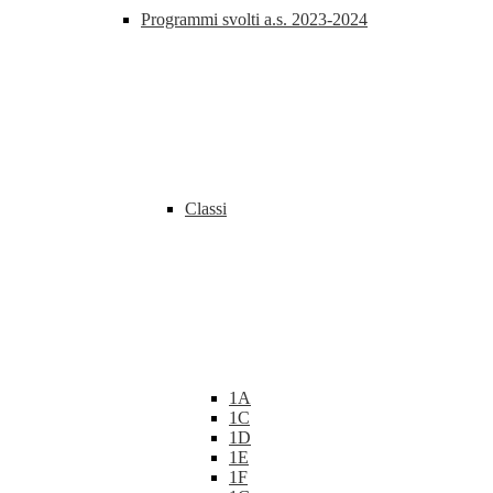
Programmi svolti a.s. 2023-2024
Classi
1A
1C
1D
1E
1F