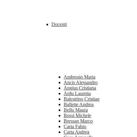
Docenti
Ambrosio Maria
Ancis Alessandro
Angius Cristiana
Ardu Lauretta
Balestrino Cristian
Ballette Andrea
Bellu Maura
Bossi Michele
Bressan Marco
Caria Fabio
Carta Andrea