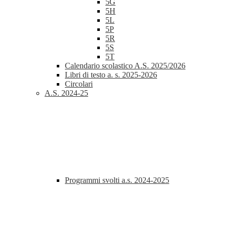
5G
5H
5L
5P
5R
5S
5T
Calendario scolastico A.S. 2025/2026
Libri di testo a. s. 2025-2026
Circolari
A.S. 2024-25
Programmi svolti a.s. 2024-2025