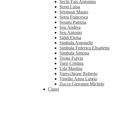
Sechi Fais Antonino
Sergi Luisa
Sergiusti Mauro
Serra Francesca
Sesuru Patrizia
Seu Andrea
Seu Antonio
Siddi Eloisa
Simbula Antonello
Simbula Federica Elisabetta
Simbula Simona
Trogu Fulvia
Turri Cristina
Uda Martina
Varecchione Roberto
Virgilio Anna Luigia
Zucca Giovanni Michele
Classi