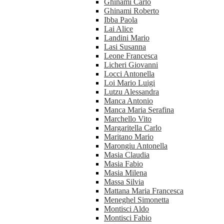
Ghinami Carlo
Ghinami Roberto
Ibba Paola
Lai Alice
Landini Mario
Lasi Susanna
Leone Francesca
Licheri Giovanni
Locci Antonella
Loi Mario Luigi
Lutzu Alessandra
Manca Antonio
Manca Maria Serafina
Marchello Vito
Margaritella Carlo
Maritano Mario
Marongiu Antonella
Masia Claudia
Masia Fabio
Masia Milena
Massa Silvia
Mattana Maria Francesca
Meneghel Simonetta
Montisci Aldo
Montisci Fabio