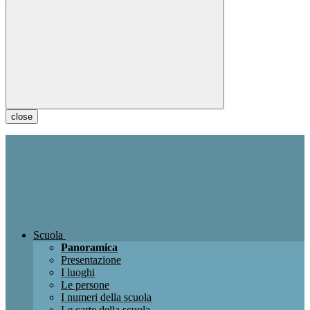
close
Scuola
Panoramica
Presentazione
I luoghi
Le persone
I numeri della scuola
Le carte della scuola