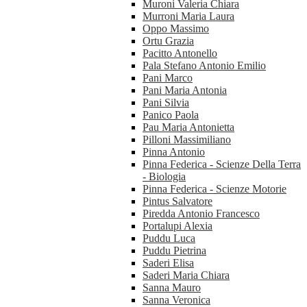
Muroni Valeria Chiara
Murroni Maria Laura
Oppo Massimo
Ortu Grazia
Pacitto Antonello
Pala Stefano Antonio Emilio
Pani Marco
Pani Maria Antonia
Pani Silvia
Panico Paola
Pau Maria Antonietta
Pilloni Massimiliano
Pinna Antonio
Pinna Federica - Scienze Della Terra
- Biologia
Pinna Federica - Scienze Motorie
Pintus Salvatore
Piredda Antonio Francesco
Portalupi Alexia
Puddu Luca
Puddu Pietrina
Saderi Elisa
Saderi Maria Chiara
Sanna Mauro
Sanna Veronica