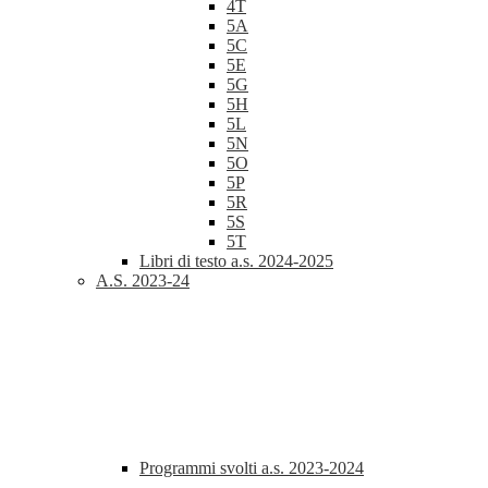
4T
5A
5C
5E
5G
5H
5L
5N
5O
5P
5R
5S
5T
Libri di testo a.s. 2024-2025
A.S. 2023-24
Programmi svolti a.s. 2023-2024