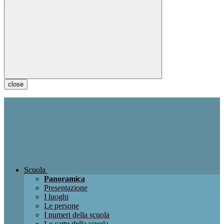
close
Scuola
Panoramica
Presentazione
I luoghi
Le persone
I numeri della scuola
Le carte della scuola