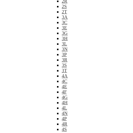
2R
2S
2T
3A
3C
3E
3G
3H
3L
3N
3P
3R
3S
3T
4A
4C
4E
4F
4G
4H
4L
4N
4P
4R
4S