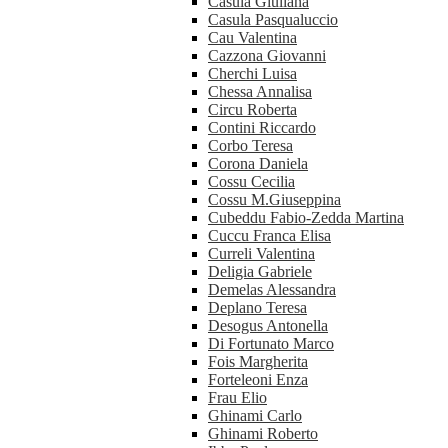
Casula Giuliana
Casula Pasqualuccio
Cau Valentina
Cazzona Giovanni
Cherchi Luisa
Chessa Annalisa
Circu Roberta
Contini Riccardo
Corbo Teresa
Corona Daniela
Cossu Cecilia
Cossu M.Giuseppina
Cubeddu Fabio-Zedda Martina
Cuccu Franca Elisa
Curreli Valentina
Deligia Gabriele
Demelas Alessandra
Deplano Teresa
Desogus Antonella
Di Fortunato Marco
Fois Margherita
Forteleoni Enza
Frau Elio
Ghinami Carlo
Ghinami Roberto