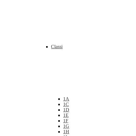
Classi
1A
1C
1D
1E
1F
1G
1H