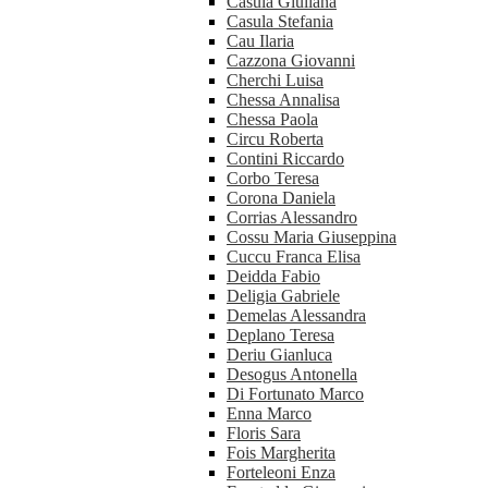
Casula Giuliana
Casula Stefania
Cau Ilaria
Cazzona Giovanni
Cherchi Luisa
Chessa Annalisa
Chessa Paola
Circu Roberta
Contini Riccardo
Corbo Teresa
Corona Daniela
Corrias Alessandro
Cossu Maria Giuseppina
Cuccu Franca Elisa
Deidda Fabio
Deligia Gabriele
Demelas Alessandra
Deplano Teresa
Deriu Gianluca
Desogus Antonella
Di Fortunato Marco
Enna Marco
Floris Sara
Fois Margherita
Forteleoni Enza