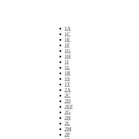
1A
1C
1E
1F
1G
1H
1I
1L
1R
1S
1T
2A
2C
2D
2EF
2G
2H
2L
2M
2P