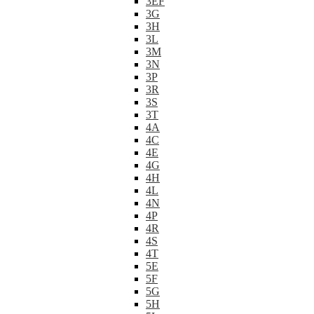
3EF
3G
3H
3L
3M
3N
3P
3R
3S
3T
4A
4C
4E
4G
4H
4L
4N
4P
4R
4S
4T
5E
5F
5G
5H