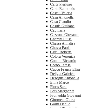
Carta Pierluigi
Carta Raimondo
Casciu Valeria
Casu Antonella
Casu Claudio
Casula Giuliana
Cau Ilaria
Cazzona Giovanni
Cherchi Luisa
Chessa Annalisa
Chessa Paola
Circu Roberta
Coloru Veronica
Contini Riccardo
Corbo Teresa
Cuccu Franca Elisa
Deligia Gabriele
Desogus Antonella
Enna Marco
Floris Sara
Fois Margherita
Fronteddu Giovanni
Girometti Gloria
Gorni Danilo