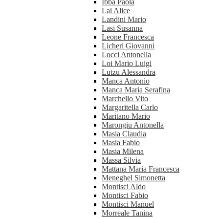
Ibba Paola
Lai Alice
Landini Mario
Lasi Susanna
Leone Francesca
Licheri Giovanni
Locci Antonella
Loi Mario Luigi
Lutzu Alessandra
Manca Antonio
Manca Maria Serafina
Marchello Vito
Margaritella Carlo
Maritano Mario
Marongiu Antonella
Masia Claudia
Masia Fabio
Masia Milena
Massa Silvia
Mattana Maria Francesca
Meneghel Simonetta
Montisci Aldo
Montisci Fabio
Montisci Manuel
Morreale Tanina