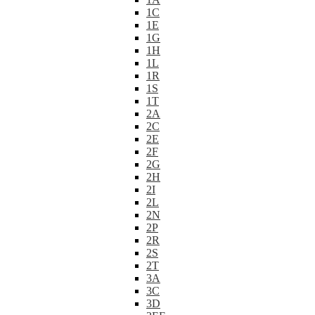
1C
1E
1G
1H
1L
1R
1S
1T
2A
2C
2E
2F
2G
2H
2I
2L
2N
2P
2R
2S
2T
3A
3C
3D