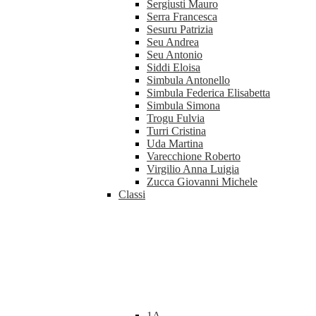
Sergiusti Mauro
Serra Francesca
Sesuru Patrizia
Seu Andrea
Seu Antonio
Siddi Eloisa
Simbula Antonello
Simbula Federica Elisabetta
Simbula Simona
Trogu Fulvia
Turri Cristina
Uda Martina
Varecchione Roberto
Virgilio Anna Luigia
Zucca Giovanni Michele
Classi
1A