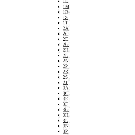
1L
1M
1R
1S
1T
2A
2C
2E
2G
2H
2L
2N
2P
2R
2S
2T
3A
3C
3E
3F
3G
3H
3L
3N
3P