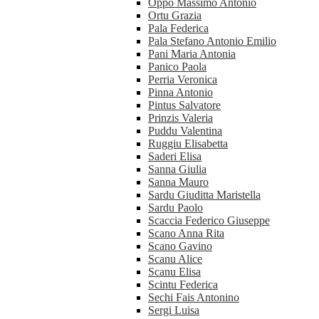
Oppo Massimo Antonio
Ortu Grazia
Pala Federica
Pala Stefano Antonio Emilio
Pani Maria Antonia
Panico Paola
Perria Veronica
Pinna Antonio
Pintus Salvatore
Prinzis Valeria
Puddu Valentina
Ruggiu Elisabetta
Saderi Elisa
Sanna Giulia
Sanna Mauro
Sardu Giuditta Maristella
Sardu Paolo
Scaccia Federico Giuseppe
Scano Anna Rita
Scano Gavino
Scanu Alice
Scanu Elisa
Scintu Federica
Sechi Fais Antonino
Sergi Luisa