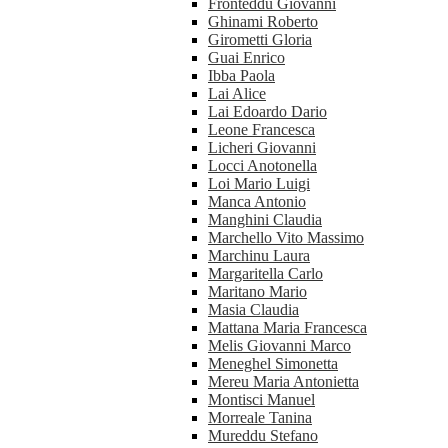
Fronteddu Giovanni
Ghinami Roberto
Girometti Gloria
Guai Enrico
Ibba Paola
Lai Alice
Lai Edoardo Dario
Leone Francesca
Licheri Giovanni
Locci Anotonella
Loi Mario Luigi
Manca Antonio
Manghini Claudia
Marchello Vito Massimo
Marchinu Laura
Margaritella Carlo
Maritano Mario
Masia Claudia
Mattana Maria Francesca
Melis Giovanni Marco
Meneghel Simonetta
Mereu Maria Antonietta
Montisci Manuel
Morreale Tanina
Mureddu Stefano