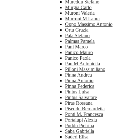
Mureddu Stefano
Murgia Carlo
Muroni Valeria
Murroni M.Laura
Oppo Massimo Antonio
Ortu Grazia
Pala Stefano
Palmas Pamela
Pani Marco
Panico Mauro
Panico Paola
Pau M.Antonietta
Pilloni Massimiliano
Pinna Andrea
Pinna Antonio
Pinna Federica
Pintus Luisa
Pintus Salvatore
Piras Rossana
Piseddu Bernardetta
Ponti M. Francesca
Portalupi Alexia
Puddu Pietrina
Saba Gabriella
Saderi Elisa