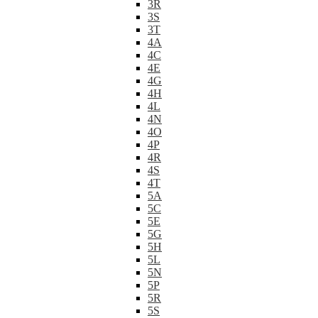
3R
3S
3T
4A
4C
4E
4G
4H
4L
4N
4O
4P
4R
4S
4T
5A
5C
5E
5G
5H
5L
5N
5P
5R
5S