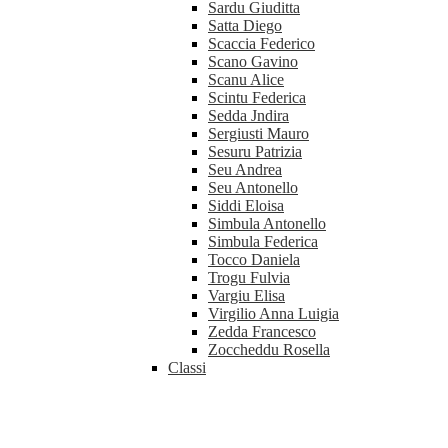
Sardu Giuditta
Satta Diego
Scaccia Federico
Scano Gavino
Scanu Alice
Scintu Federica
Sedda Jndira
Sergiusti Mauro
Sesuru Patrizia
Seu Andrea
Seu Antonello
Siddi Eloisa
Simbula Antonello
Simbula Federica
Tocco Daniela
Trogu Fulvia
Vargiu Elisa
Virgilio Anna Luigia
Zedda Francesco
Zoccheddu Rosella
Classi