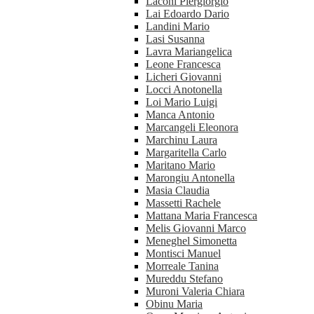
Laconi Piergiorgio
Lai Edoardo Dario
Landini Mario
Lasi Susanna
Lavra Mariangelica
Leone Francesca
Licheri Giovanni
Locci Anotonella
Loi Mario Luigi
Manca Antonio
Marcangeli Eleonora
Marchinu Laura
Margaritella Carlo
Maritano Mario
Marongiu Antonella
Masia Claudia
Massetti Rachele
Mattana Maria Francesca
Melis Giovanni Marco
Meneghel Simonetta
Montisci Manuel
Morreale Tanina
Mureddu Stefano
Muroni Valeria Chiara
Obinu Maria