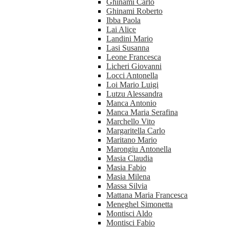
Ghinami Carlo
Ghinami Roberto
Ibba Paola
Lai Alice
Landini Mario
Lasi Susanna
Leone Francesca
Licheri Giovanni
Locci Antonella
Loi Mario Luigi
Lutzu Alessandra
Manca Antonio
Manca Maria Serafina
Marchello Vito
Margaritella Carlo
Maritano Mario
Marongiu Antonella
Masia Claudia
Masia Fabio
Masia Milena
Massa Silvia
Mattana Maria Francesca
Meneghel Simonetta
Montisci Aldo
Montisci Fabio