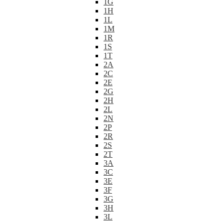
1G
1H
1L
1M
1R
1S
1T
2A
2C
2E
2G
2H
2L
2N
2P
2R
2S
2T
3A
3C
3E
3F
3G
3H
3L