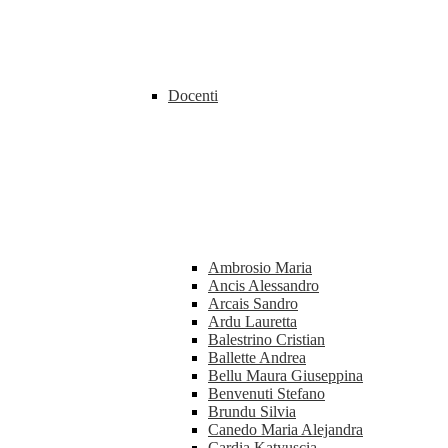
Docenti
Ambrosio Maria
Ancis Alessandro
Arcais Sandro
Ardu Lauretta
Balestrino Cristian
Ballette Andrea
Bellu Maura Giuseppina
Benvenuti Stefano
Brundu Silvia
Canedo Maria Alejandra
Cardia Katyuscia