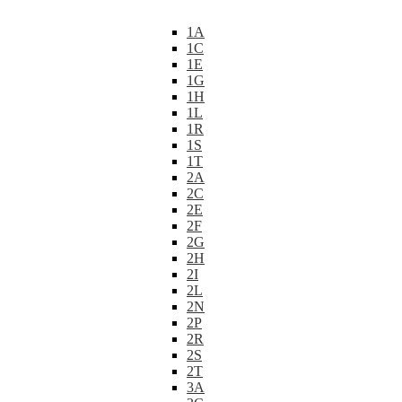
1A
1C
1E
1G
1H
1L
1R
1S
1T
2A
2C
2E
2F
2G
2H
2I
2L
2N
2P
2R
2S
2T
3A