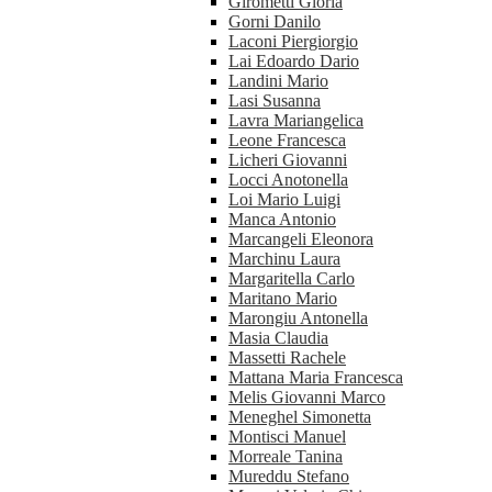
Girometti Gloria
Gorni Danilo
Laconi Piergiorgio
Lai Edoardo Dario
Landini Mario
Lasi Susanna
Lavra Mariangelica
Leone Francesca
Licheri Giovanni
Locci Anotonella
Loi Mario Luigi
Manca Antonio
Marcangeli Eleonora
Marchinu Laura
Margaritella Carlo
Maritano Mario
Marongiu Antonella
Masia Claudia
Massetti Rachele
Mattana Maria Francesca
Melis Giovanni Marco
Meneghel Simonetta
Montisci Manuel
Morreale Tanina
Mureddu Stefano