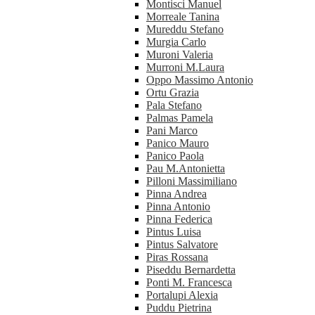
Montisci Manuel
Morreale Tanina
Mureddu Stefano
Murgia Carlo
Muroni Valeria
Murroni M.Laura
Oppo Massimo Antonio
Ortu Grazia
Pala Stefano
Palmas Pamela
Pani Marco
Panico Mauro
Panico Paola
Pau M.Antonietta
Pilloni Massimiliano
Pinna Andrea
Pinna Antonio
Pinna Federica
Pintus Luisa
Pintus Salvatore
Piras Rossana
Piseddu Bernardetta
Ponti M. Francesca
Portalupi Alexia
Puddu Pietrina