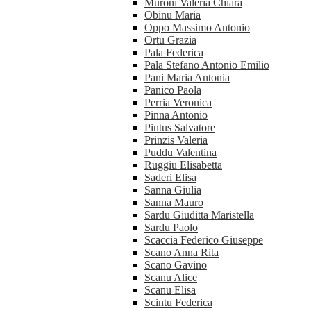
Muroni Valeria Chiara
Obinu Maria
Oppo Massimo Antonio
Ortu Grazia
Pala Federica
Pala Stefano Antonio Emilio
Pani Maria Antonia
Panico Paola
Perria Veronica
Pinna Antonio
Pintus Salvatore
Prinzis Valeria
Puddu Valentina
Ruggiu Elisabetta
Saderi Elisa
Sanna Giulia
Sanna Mauro
Sardu Giuditta Maristella
Sardu Paolo
Scaccia Federico Giuseppe
Scano Anna Rita
Scano Gavino
Scanu Alice
Scanu Elisa
Scintu Federica