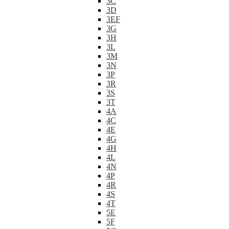
3C
3D
3EF
3G
3H
3L
3M
3N
3P
3R
3S
3T
4A
4C
4E
4G
4H
4L
4N
4P
4R
4S
4T
5E
5F