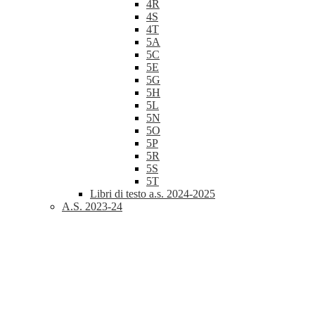
4R
4S
4T
5A
5C
5E
5G
5H
5L
5N
5O
5P
5R
5S
5T
Libri di testo a.s. 2024-2025
A.S. 2023-24