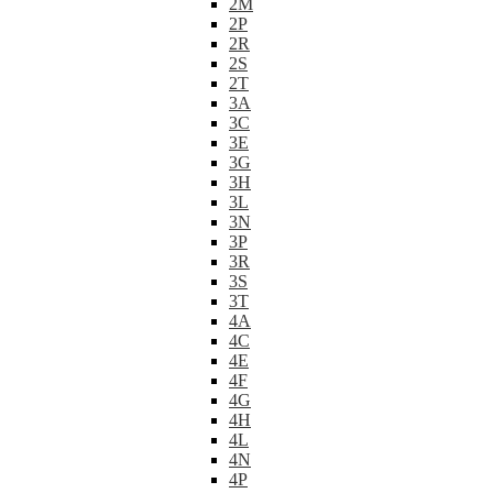
2M
2P
2R
2S
2T
3A
3C
3E
3G
3H
3L
3N
3P
3R
3S
3T
4A
4C
4E
4F
4G
4H
4L
4N
4P