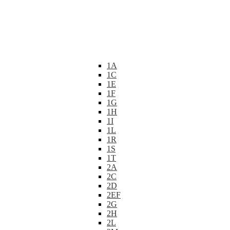
1A
1C
1E
1F
1G
1H
1I
1L
1R
1S
1T
2A
2C
2D
2EF
2G
2H
2L