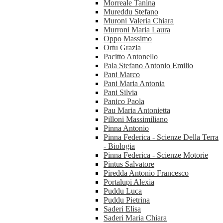
Morreale Tanina
Mureddu Stefano
Muroni Valeria Chiara
Murroni Maria Laura
Oppo Massimo
Ortu Grazia
Pacitto Antonello
Pala Stefano Antonio Emilio
Pani Marco
Pani Maria Antonia
Pani Silvia
Panico Paola
Pau Maria Antonietta
Pilloni Massimiliano
Pinna Antonio
Pinna Federica - Scienze Della Terra
- Biologia
Pinna Federica - Scienze Motorie
Pintus Salvatore
Piredda Antonio Francesco
Portalupi Alexia
Puddu Luca
Puddu Pietrina
Saderi Elisa
Saderi Maria Chiara