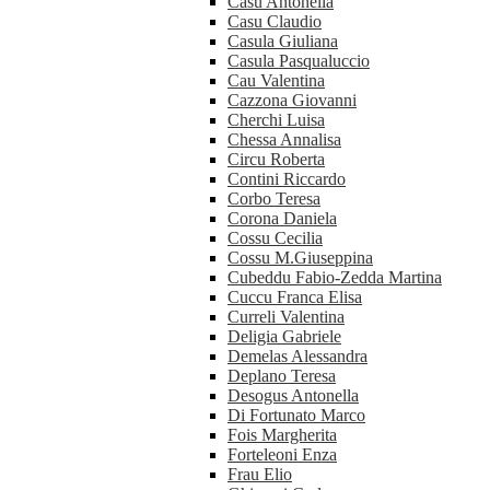
Casu Antonella
Casu Claudio
Casula Giuliana
Casula Pasqualuccio
Cau Valentina
Cazzona Giovanni
Cherchi Luisa
Chessa Annalisa
Circu Roberta
Contini Riccardo
Corbo Teresa
Corona Daniela
Cossu Cecilia
Cossu M.Giuseppina
Cubeddu Fabio-Zedda Martina
Cuccu Franca Elisa
Curreli Valentina
Deligia Gabriele
Demelas Alessandra
Deplano Teresa
Desogus Antonella
Di Fortunato Marco
Fois Margherita
Forteleoni Enza
Frau Elio