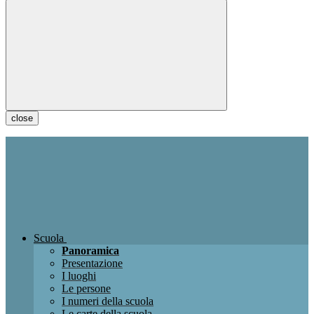
close
Scuola
Panoramica
Presentazione
I luoghi
Le persone
I numeri della scuola
Le carte della scuola