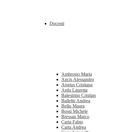
Docenti
Ambrosio Maria
Ancis Alessandro
Angius Cristiana
Ardu Lauretta
Balestrino Cristian
Ballette Andrea
Bellu Maura
Bossi Michele
Bressan Marco
Caria Fabio
Carta Andrea