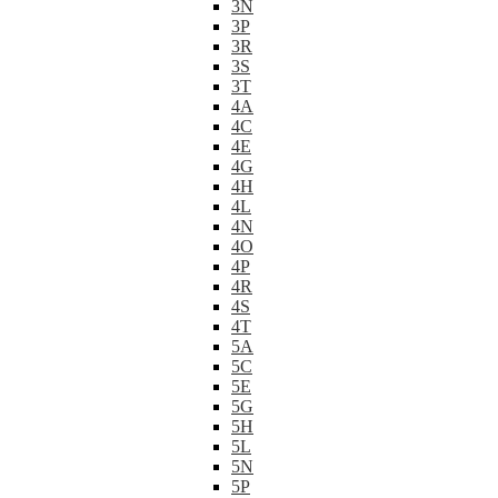
3N
3P
3R
3S
3T
4A
4C
4E
4G
4H
4L
4N
4O
4P
4R
4S
4T
5A
5C
5E
5G
5H
5L
5N
5P