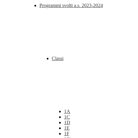
Programmi svolti a.s. 2023-2024
Classi
1A
1C
1D
1E
1F