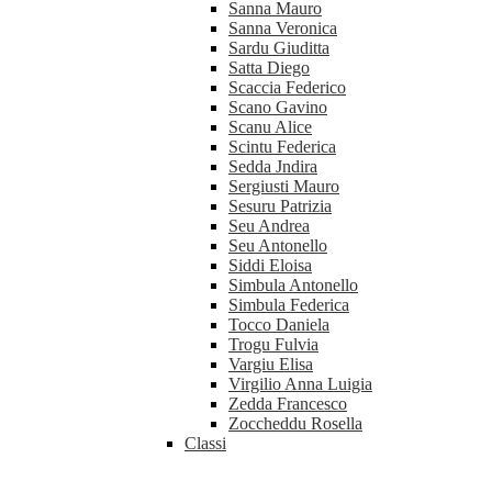
Sanna Mauro
Sanna Veronica
Sardu Giuditta
Satta Diego
Scaccia Federico
Scano Gavino
Scanu Alice
Scintu Federica
Sedda Jndira
Sergiusti Mauro
Sesuru Patrizia
Seu Andrea
Seu Antonello
Siddi Eloisa
Simbula Antonello
Simbula Federica
Tocco Daniela
Trogu Fulvia
Vargiu Elisa
Virgilio Anna Luigia
Zedda Francesco
Zoccheddu Rosella
Classi