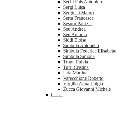
Sechi Fais Antonino
Sergi Luisa
Sergiusti Mauro
Serra Francesca
Sesuru Patrizia
Seu Andrea
Seu Antonio
Siddi Eloisa
Simbula Antonello
Simbula Federica Elisabetta
Simbula Simona
Trogu Fulvia
Turri Cristina
Uda Martina
Varecchione Roberto
Virgilio Anna Luigia
Zucca Giovanni Michele
Classi