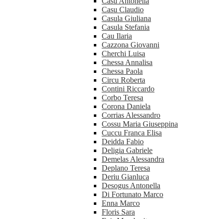
Casu Antonella
Casu Claudio
Casula Giuliana
Casula Stefania
Cau Ilaria
Cazzona Giovanni
Cherchi Luisa
Chessa Annalisa
Chessa Paola
Circu Roberta
Contini Riccardo
Corbo Teresa
Corona Daniela
Corrias Alessandro
Cossu Maria Giuseppina
Cuccu Franca Elisa
Deidda Fabio
Deligia Gabriele
Demelas Alessandra
Deplano Teresa
Deriu Gianluca
Desogus Antonella
Di Fortunato Marco
Enna Marco
Floris Sara