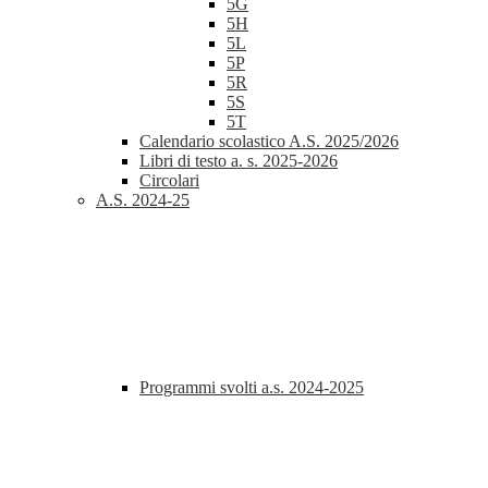
5G
5H
5L
5P
5R
5S
5T
Calendario scolastico A.S. 2025/2026
Libri di testo a. s. 2025-2026
Circolari
A.S. 2024-25
Programmi svolti a.s. 2024-2025