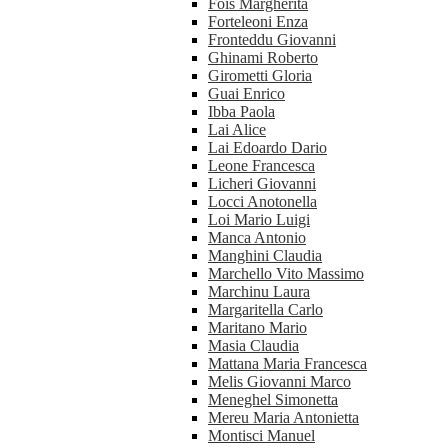
Fois Margherita
Forteleoni Enza
Fronteddu Giovanni
Ghinami Roberto
Girometti Gloria
Guai Enrico
Ibba Paola
Lai Alice
Lai Edoardo Dario
Leone Francesca
Licheri Giovanni
Locci Anotonella
Loi Mario Luigi
Manca Antonio
Manghini Claudia
Marchello Vito Massimo
Marchinu Laura
Margaritella Carlo
Maritano Mario
Masia Claudia
Mattana Maria Francesca
Melis Giovanni Marco
Meneghel Simonetta
Mereu Maria Antonietta
Montisci Manuel