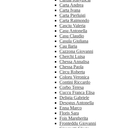
Carta Andrea
Carta Ivana
Carta Pierluigi
Carta Raimondo
Casciu Valeria
Casu Antonella
Casu Claudio
Casula Giuliana
Cau Ilaria
Cazzona Giovanni
Cherchi Luisa
Chessa Annalisa
Chessa Paola
Circu Roberta
Coloru Veronica
Contini Riccardo
Corbo Teresa
Cuccu Franca Elisa
Deligia Gabriele
Desogus Antonella
Enna Marco
Floris Sara
Fois Margherita
Fronteddu Giovanni