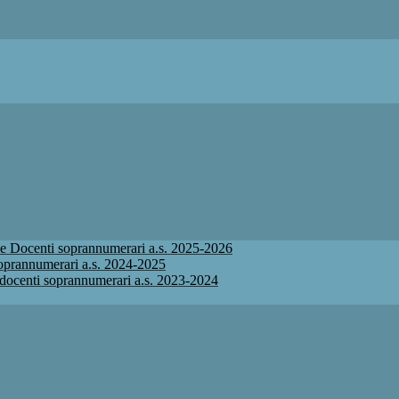
ione Docenti soprannumerari a.s. 2025-2026
 soprannumerari a.s. 2024-2025
ne docenti soprannumerari a.s. 2023-2024