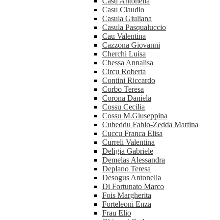
Casu Antonella
Casu Claudio
Casula Giuliana
Casula Pasqualuccio
Cau Valentina
Cazzona Giovanni
Cherchi Luisa
Chessa Annalisa
Circu Roberta
Contini Riccardo
Corbo Teresa
Corona Daniela
Cossu Cecilia
Cossu M.Giuseppina
Cubeddu Fabio-Zedda Martina
Cuccu Franca Elisa
Curreli Valentina
Deligia Gabriele
Demelas Alessandra
Deplano Teresa
Desogus Antonella
Di Fortunato Marco
Fois Margherita
Forteleoni Enza
Frau Elio