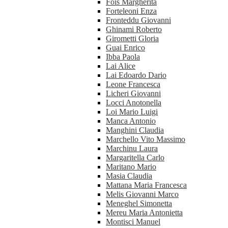
Fois Margherita
Forteleoni Enza
Fronteddu Giovanni
Ghinami Roberto
Girometti Gloria
Guai Enrico
Ibba Paola
Lai Alice
Lai Edoardo Dario
Leone Francesca
Licheri Giovanni
Locci Anotonella
Loi Mario Luigi
Manca Antonio
Manghini Claudia
Marchello Vito Massimo
Marchinu Laura
Margaritella Carlo
Maritano Mario
Masia Claudia
Mattana Maria Francesca
Melis Giovanni Marco
Meneghel Simonetta
Mereu Maria Antonietta
Montisci Manuel