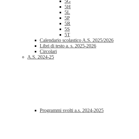
5G
5H
5L
5P
5R
5S
5T
Calendario scolastico A.S. 2025/2026
Libri di testo a. s. 2025-2026
Circolari
A.S. 2024-25
Programmi svolti a.s. 2024-2025