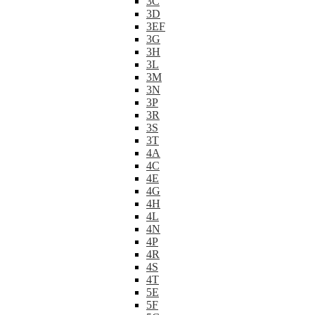
3C
3D
3EF
3G
3H
3L
3M
3N
3P
3R
3S
3T
4A
4C
4E
4G
4H
4L
4N
4P
4R
4S
4T
5E
5F