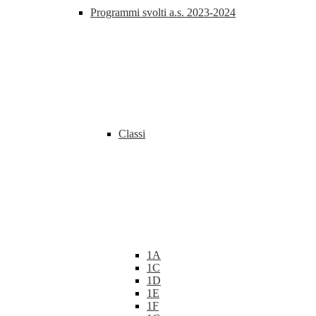
Programmi svolti a.s. 2023-2024
Classi
1A
1C
1D
1E
1F