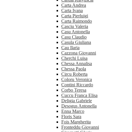
Carta Andrea
Carta Ivana
Carta Pierluigi
Carta Raimondo
Casciu Valeria
Casu Antonella
Casu Claudio
Casula Giuliana
Cau Ilaria
Cazzona Giovanni
Cherchi Luisa
Chessa Annalisa
Chessa Paola
Circu Roberta
Coloru Veronica
Contini Riccardo
Corbo Teresa
Cuccu Franca Elisa
Deligia Gabriele
Desogus Antonella
Enna Marco
Floris Sara
Fois Margherita
Fronteddu Giovanni