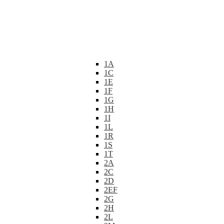
1A
1C
1E
1F
1G
1H
1I
1L
1R
1S
1T
2A
2C
2D
2EF
2G
2H
2L