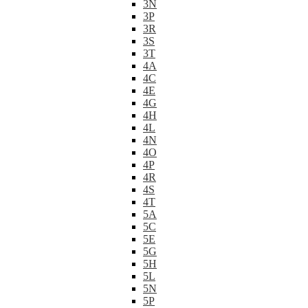
3N
3P
3R
3S
3T
4A
4C
4E
4G
4H
4L
4N
4O
4P
4R
4S
4T
5A
5C
5E
5G
5H
5L
5N
5P