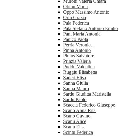
Muroni Valeria Chiara
Obinu Maria
Oppo Massimo Antonio
Ortu Grazia
Pala Federica
Pala Stefano Antonio Emilio
Pani Maria Antonia
Panico Paola
Perria Veronica
Pinna Antonio
Pintus Salvatore
Prinzis Valeria
Puddu Valentina
Ruggiu Elisabetta
Saderi Elisa
Sanna Giulia
Sanna Mauro
Sardu Giuditta Maristella
Sardu Paolo
Scaccia Federico Giuseppe
Scano Anna Rita
Scano Gavino
Scanu Alice
Scanu Elisa
Scintu Federica