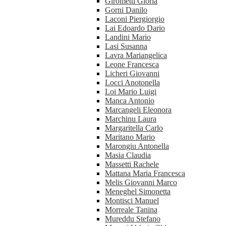
Girometti Gloria
Gorni Danilo
Laconi Piergiorgio
Lai Edoardo Dario
Landini Mario
Lasi Susanna
Lavra Mariangelica
Leone Francesca
Licheri Giovanni
Locci Anotonella
Loi Mario Luigi
Manca Antonio
Marcangeli Eleonora
Marchinu Laura
Margaritella Carlo
Maritano Mario
Marongiu Antonella
Masia Claudia
Massetti Rachele
Mattana Maria Francesca
Melis Giovanni Marco
Meneghel Simonetta
Montisci Manuel
Morreale Tanina
Mureddu Stefano