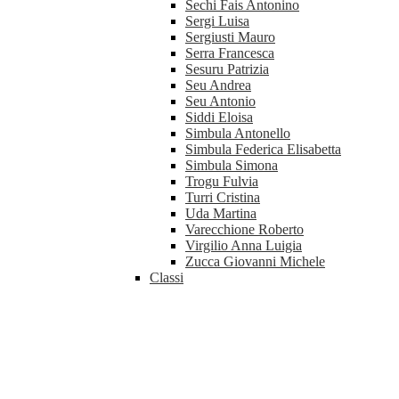
Sechi Fais Antonino
Sergi Luisa
Sergiusti Mauro
Serra Francesca
Sesuru Patrizia
Seu Andrea
Seu Antonio
Siddi Eloisa
Simbula Antonello
Simbula Federica Elisabetta
Simbula Simona
Trogu Fulvia
Turri Cristina
Uda Martina
Varecchione Roberto
Virgilio Anna Luigia
Zucca Giovanni Michele
Classi