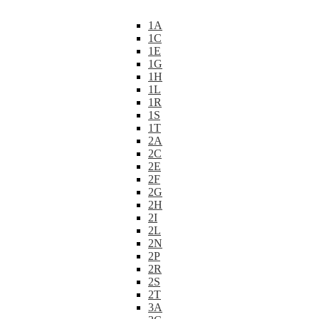
1A
1C
1E
1G
1H
1L
1R
1S
1T
2A
2C
2E
2F
2G
2H
2I
2L
2N
2P
2R
2S
2T
3A