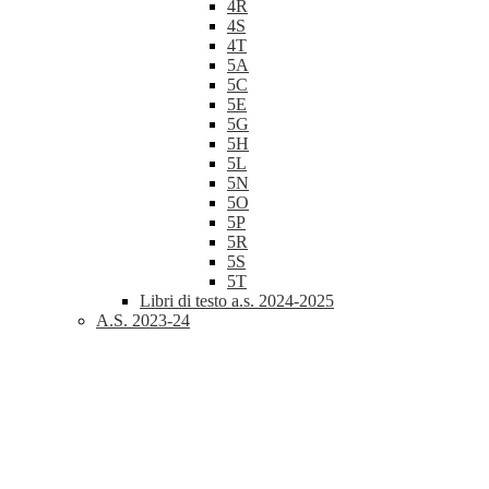
4R
4S
4T
5A
5C
5E
5G
5H
5L
5N
5O
5P
5R
5S
5T
Libri di testo a.s. 2024-2025
A.S. 2023-24