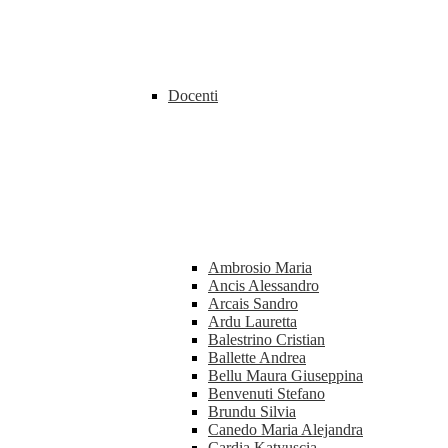
Docenti
Ambrosio Maria
Ancis Alessandro
Arcais Sandro
Ardu Lauretta
Balestrino Cristian
Ballette Andrea
Bellu Maura Giuseppina
Benvenuti Stefano
Brundu Silvia
Canedo Maria Alejandra
Cardia Katyuscia