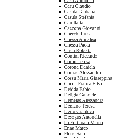
Casu Antonella
Casu Claudio
Casula Giuliana
Casula Stefania
Cau Ilaria
Cazzona Giovanni
Cherchi Luisa
Chessa Annalisa
Chessa Paola
Circu Roberta
Contini Riccardo
Corbo Teresa
Corona Daniela
Corrias Alessandro
Cossu Maria Giuseppina
Cuccu Franca Elisa
Deidda Fabio
Deligia Gabriele
Demelas Alessandra
Deplano Teresa
Deriu Gianluca
Desogus Antonella
Di Fortunato Marco
Enna Marco
Floris Sara