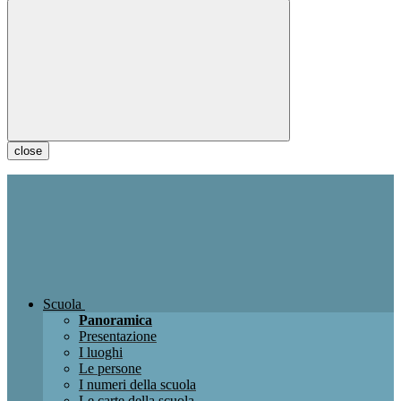
close
Scuola
Panoramica
Presentazione
I luoghi
Le persone
I numeri della scuola
Le carte della scuola