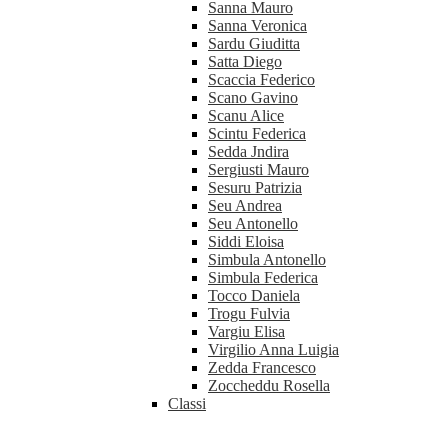
Sanna Mauro
Sanna Veronica
Sardu Giuditta
Satta Diego
Scaccia Federico
Scano Gavino
Scanu Alice
Scintu Federica
Sedda Jndira
Sergiusti Mauro
Sesuru Patrizia
Seu Andrea
Seu Antonello
Siddi Eloisa
Simbula Antonello
Simbula Federica
Tocco Daniela
Trogu Fulvia
Vargiu Elisa
Virgilio Anna Luigia
Zedda Francesco
Zoccheddu Rosella
Classi