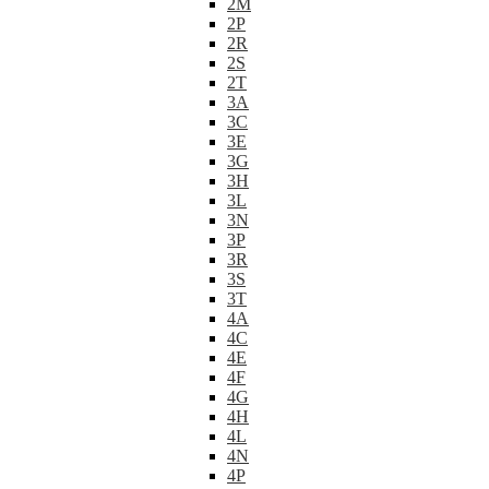
2M
2P
2R
2S
2T
3A
3C
3E
3G
3H
3L
3N
3P
3R
3S
3T
4A
4C
4E
4F
4G
4H
4L
4N
4P