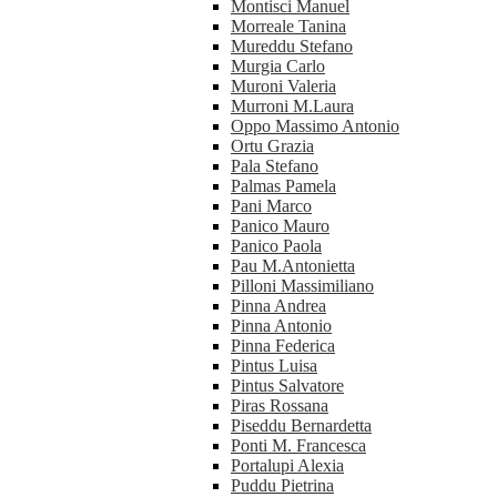
Montisci Manuel
Morreale Tanina
Mureddu Stefano
Murgia Carlo
Muroni Valeria
Murroni M.Laura
Oppo Massimo Antonio
Ortu Grazia
Pala Stefano
Palmas Pamela
Pani Marco
Panico Mauro
Panico Paola
Pau M.Antonietta
Pilloni Massimiliano
Pinna Andrea
Pinna Antonio
Pinna Federica
Pintus Luisa
Pintus Salvatore
Piras Rossana
Piseddu Bernardetta
Ponti M. Francesca
Portalupi Alexia
Puddu Pietrina