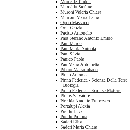
Morreale Tanina
Mureddu Stefano
Muroni Valeria Chiara
Murroni Maria Laura
Oppo Massimo
Ortu Grazia
Pacitto Antonello
Pala Stefano Antonio Emilio
Pani Marco
Pani Maria Antonia
Pani Silvia
Panico Paola
Pau Maria Antonietta
Pilloni Massimiliano
Pinna Antonio
Pinna Federica - Scienze Della Terra
- Biologia
Pinna Federica - Scienze Motorie
Pintus Salvatore
Piredda Antonio Francesco
Portalupi Alexia
Puddu Luca
Puddu Pietrina
Saderi Elisa
Saderi Maria Chiara