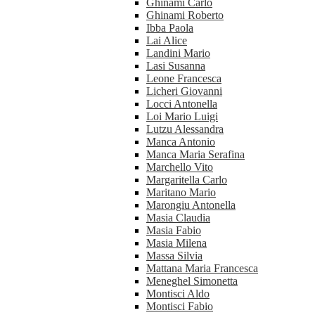
Ghinami Carlo
Ghinami Roberto
Ibba Paola
Lai Alice
Landini Mario
Lasi Susanna
Leone Francesca
Licheri Giovanni
Locci Antonella
Loi Mario Luigi
Lutzu Alessandra
Manca Antonio
Manca Maria Serafina
Marchello Vito
Margaritella Carlo
Maritano Mario
Marongiu Antonella
Masia Claudia
Masia Fabio
Masia Milena
Massa Silvia
Mattana Maria Francesca
Meneghel Simonetta
Montisci Aldo
Montisci Fabio