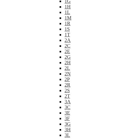
1G
1H
1L
1M
1R
1S
1T
2A
2C
2E
2G
2H
2L
2N
2P
2R
2S
2T
3A
3C
3E
3F
3G
3H
3L