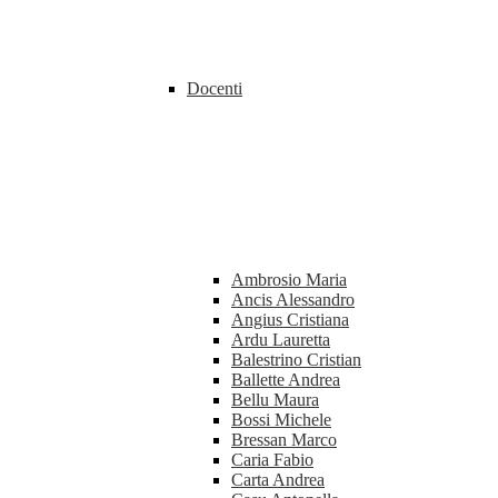
Docenti
Ambrosio Maria
Ancis Alessandro
Angius Cristiana
Ardu Lauretta
Balestrino Cristian
Ballette Andrea
Bellu Maura
Bossi Michele
Bressan Marco
Caria Fabio
Carta Andrea