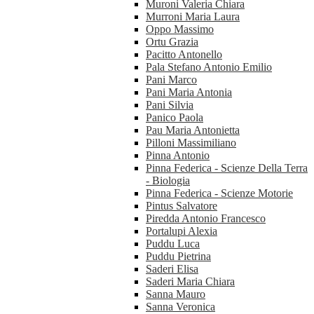
Muroni Valeria Chiara
Murroni Maria Laura
Oppo Massimo
Ortu Grazia
Pacitto Antonello
Pala Stefano Antonio Emilio
Pani Marco
Pani Maria Antonia
Pani Silvia
Panico Paola
Pau Maria Antonietta
Pilloni Massimiliano
Pinna Antonio
Pinna Federica - Scienze Della Terra
- Biologia
Pinna Federica - Scienze Motorie
Pintus Salvatore
Piredda Antonio Francesco
Portalupi Alexia
Puddu Luca
Puddu Pietrina
Saderi Elisa
Saderi Maria Chiara
Sanna Mauro
Sanna Veronica