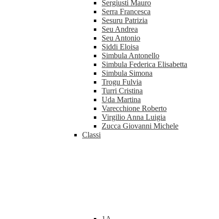
Sergiusti Mauro
Serra Francesca
Sesuru Patrizia
Seu Andrea
Seu Antonio
Siddi Eloisa
Simbula Antonello
Simbula Federica Elisabetta
Simbula Simona
Trogu Fulvia
Turri Cristina
Uda Martina
Varecchione Roberto
Virgilio Anna Luigia
Zucca Giovanni Michele
Classi
1A