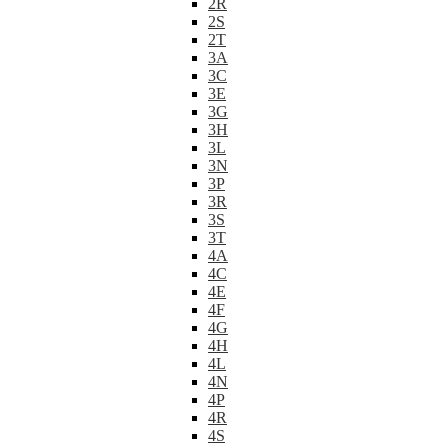
2R
2S
2T
3A
3C
3E
3G
3H
3L
3N
3P
3R
3S
3T
4A
4C
4E
4F
4G
4H
4L
4N
4P
4R
4S