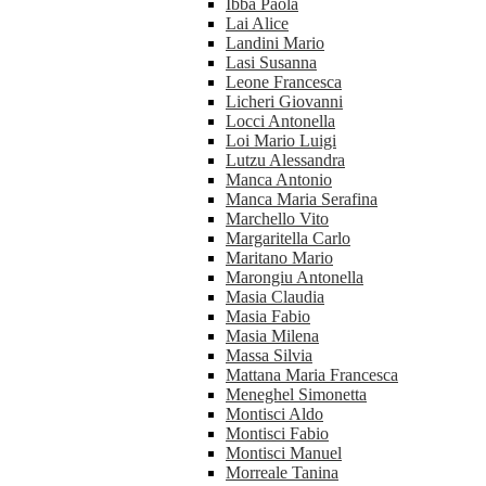
Ibba Paola
Lai Alice
Landini Mario
Lasi Susanna
Leone Francesca
Licheri Giovanni
Locci Antonella
Loi Mario Luigi
Lutzu Alessandra
Manca Antonio
Manca Maria Serafina
Marchello Vito
Margaritella Carlo
Maritano Mario
Marongiu Antonella
Masia Claudia
Masia Fabio
Masia Milena
Massa Silvia
Mattana Maria Francesca
Meneghel Simonetta
Montisci Aldo
Montisci Fabio
Montisci Manuel
Morreale Tanina