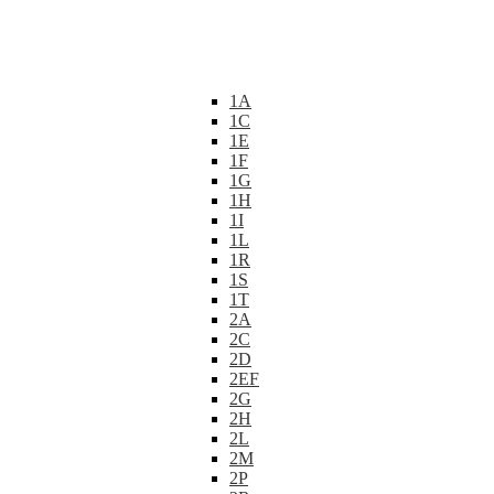
1A
1C
1E
1F
1G
1H
1I
1L
1R
1S
1T
2A
2C
2D
2EF
2G
2H
2L
2M
2P