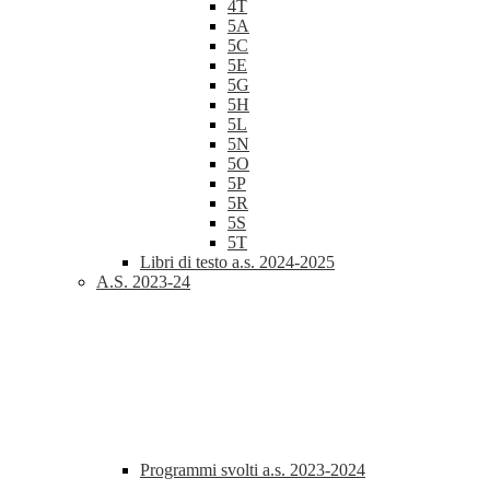
4T
5A
5C
5E
5G
5H
5L
5N
5O
5P
5R
5S
5T
Libri di testo a.s. 2024-2025
A.S. 2023-24
Programmi svolti a.s. 2023-2024