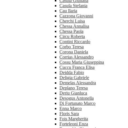
Casula Giuliana
Casula Stefania
Cau Ilaria
Cazzona Giovanni
Cherchi Luisa
Chessa Annalisa
Chessa Paola
Circu Roberta
Contini Riccardo
Corbo Teresa
Corona Daniela
Corrias Alessandro
Cossu Maria Giuseppina
Cuccu Franca Elisa
Deidda Fabio
Deligia Gabriele
Demelas Alessandra
Deplano Teresa
Deriu Gianluca
Desogus Antonella
Di Fortunato Marco
Enna Marco
Floris Sara
Fois Margherita
Forteleoni Enza