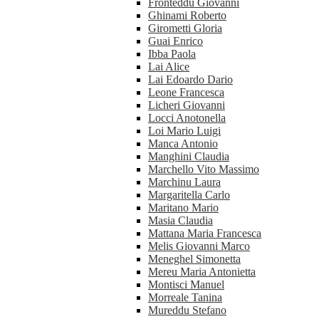
Fronteddu Giovanni
Ghinami Roberto
Girometti Gloria
Guai Enrico
Ibba Paola
Lai Alice
Lai Edoardo Dario
Leone Francesca
Licheri Giovanni
Locci Anotonella
Loi Mario Luigi
Manca Antonio
Manghini Claudia
Marchello Vito Massimo
Marchinu Laura
Margaritella Carlo
Maritano Mario
Masia Claudia
Mattana Maria Francesca
Melis Giovanni Marco
Meneghel Simonetta
Mereu Maria Antonietta
Montisci Manuel
Morreale Tanina
Mureddu Stefano