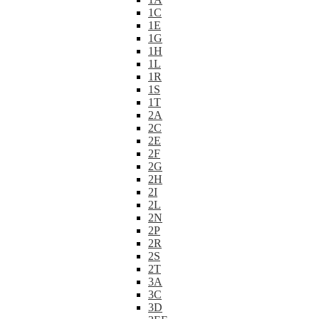
1C
1E
1G
1H
1L
1R
1S
1T
2A
2C
2E
2F
2G
2H
2I
2L
2N
2P
2R
2S
2T
3A
3C
3D