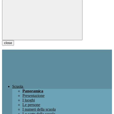
close
Scuola
Panoramica
Presentazione
I luoghi
Le persone
I numeri della scuola
Le carte della scuola