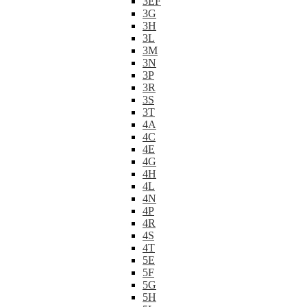
3EF
3G
3H
3L
3M
3N
3P
3R
3S
3T
4A
4C
4E
4G
4H
4L
4N
4P
4R
4S
4T
5E
5F
5G
5H