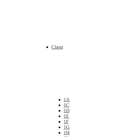
Classi
1A
1C
1D
1E
1F
1G
1H