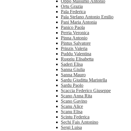
Oppo Massimo Antonio
Ortu Grazia
Pala Federica
Pala Stefano Antonio Emilio
Pani Maria Antonia
Panico Paola
Perria Veronica
Pinna Antonio
Pintus Salvatore
Prinzis Valeria
Puddu Valentina
Ruggiu Elisabetta
Saderi Elisa
Sanna Giulia
Sanna Mauro
Sardu Giuditta Maristella
Sardu Paolo
Scaccia Federico Giuseppe
Scano Anna Rita
Scano Gavino
Scanu Alice
Scanu Elisa
Scintu Federica
Sechi Fais Antonino
Sergi Luisa