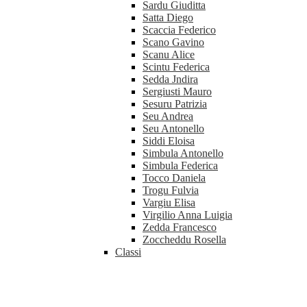
Sardu Giuditta
Satta Diego
Scaccia Federico
Scano Gavino
Scanu Alice
Scintu Federica
Sedda Jndira
Sergiusti Mauro
Sesuru Patrizia
Seu Andrea
Seu Antonello
Siddi Eloisa
Simbula Antonello
Simbula Federica
Tocco Daniela
Trogu Fulvia
Vargiu Elisa
Virgilio Anna Luigia
Zedda Francesco
Zoccheddu Rosella
Classi