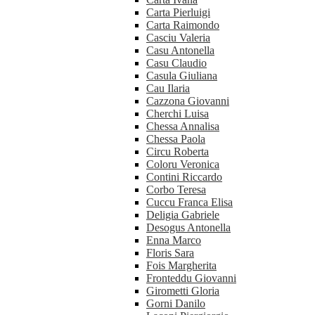
Carta Pierluigi
Carta Raimondo
Casciu Valeria
Casu Antonella
Casu Claudio
Casula Giuliana
Cau Ilaria
Cazzona Giovanni
Cherchi Luisa
Chessa Annalisa
Chessa Paola
Circu Roberta
Coloru Veronica
Contini Riccardo
Corbo Teresa
Cuccu Franca Elisa
Deligia Gabriele
Desogus Antonella
Enna Marco
Floris Sara
Fois Margherita
Fronteddu Giovanni
Girometti Gloria
Gorni Danilo