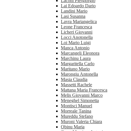
Laconi Piergiorgio
Lai Edoardo Dario
Landini Mario
Lasi Susanna
Lavra Mariangelica
Leone Francesca
Licheri Giovanni
Locci Anotonella
Loi Mario Luigi
Manca Antonio
Marcangeli Eleonora
Marchinu Laura
Margaritella Carlo
Maritano Mario
Marongiu Antonella
Masia Claudia
Massetti Rachele
Mattana Maria Francesca
Melis Giovanni Marco
Meneghel Simonetta
Montisci Manuel
Morreale Tanina
Mureddu Stefano
Muroni Valeria Chiara
Obinu Maria