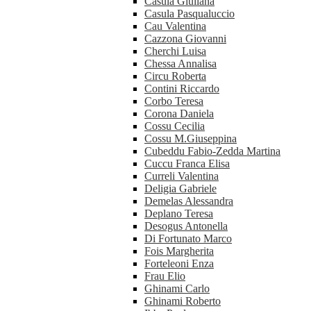
Casula Giuliana
Casula Pasqualuccio
Cau Valentina
Cazzona Giovanni
Cherchi Luisa
Chessa Annalisa
Circu Roberta
Contini Riccardo
Corbo Teresa
Corona Daniela
Cossu Cecilia
Cossu M.Giuseppina
Cubeddu Fabio-Zedda Martina
Cuccu Franca Elisa
Curreli Valentina
Deligia Gabriele
Demelas Alessandra
Deplano Teresa
Desogus Antonella
Di Fortunato Marco
Fois Margherita
Forteleoni Enza
Frau Elio
Ghinami Carlo
Ghinami Roberto