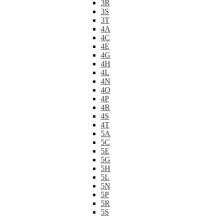
3R
3S
3T
4A
4C
4E
4G
4H
4L
4N
4O
4P
4R
4S
4T
5A
5C
5E
5G
5H
5L
5N
5P
5R
5S