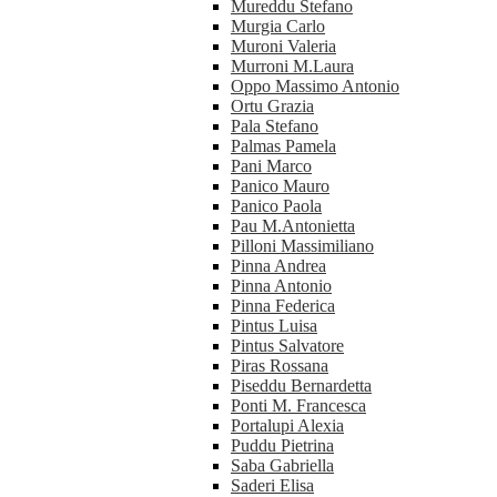
Mureddu Stefano
Murgia Carlo
Muroni Valeria
Murroni M.Laura
Oppo Massimo Antonio
Ortu Grazia
Pala Stefano
Palmas Pamela
Pani Marco
Panico Mauro
Panico Paola
Pau M.Antonietta
Pilloni Massimiliano
Pinna Andrea
Pinna Antonio
Pinna Federica
Pintus Luisa
Pintus Salvatore
Piras Rossana
Piseddu Bernardetta
Ponti M. Francesca
Portalupi Alexia
Puddu Pietrina
Saba Gabriella
Saderi Elisa