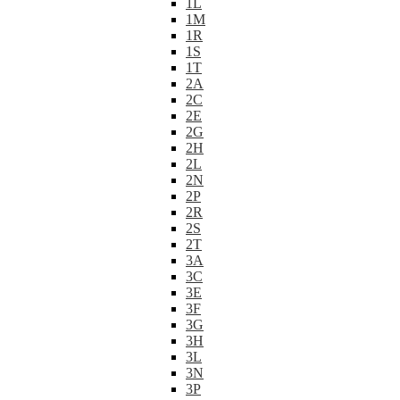
1L
1M
1R
1S
1T
2A
2C
2E
2G
2H
2L
2N
2P
2R
2S
2T
3A
3C
3E
3F
3G
3H
3L
3N
3P