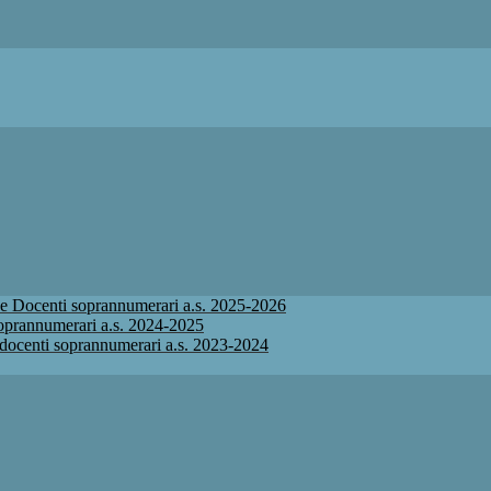
ione Docenti soprannumerari a.s. 2025-2026
 soprannumerari a.s. 2024-2025
ne docenti soprannumerari a.s. 2023-2024