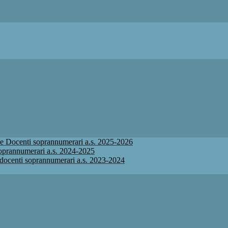
ione Docenti soprannumerari a.s. 2025-2026
 soprannumerari a.s. 2024-2025
ne docenti soprannumerari a.s. 2023-2024