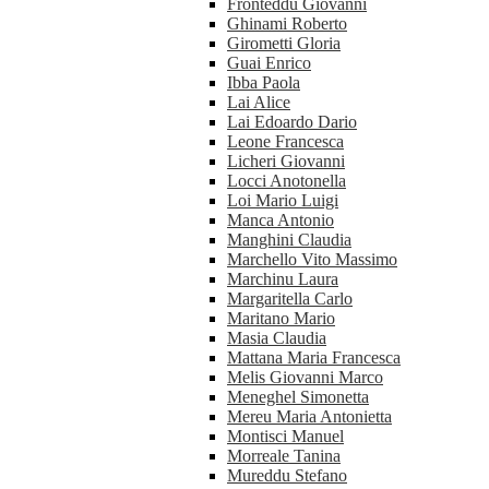
Fronteddu Giovanni
Ghinami Roberto
Girometti Gloria
Guai Enrico
Ibba Paola
Lai Alice
Lai Edoardo Dario
Leone Francesca
Licheri Giovanni
Locci Anotonella
Loi Mario Luigi
Manca Antonio
Manghini Claudia
Marchello Vito Massimo
Marchinu Laura
Margaritella Carlo
Maritano Mario
Masia Claudia
Mattana Maria Francesca
Melis Giovanni Marco
Meneghel Simonetta
Mereu Maria Antonietta
Montisci Manuel
Morreale Tanina
Mureddu Stefano