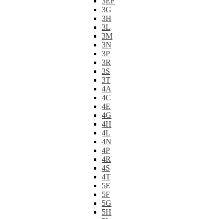
3EF
3G
3H
3L
3M
3N
3P
3R
3S
3T
4A
4C
4E
4G
4H
4L
4N
4P
4R
4S
4T
5E
5F
5G
5H