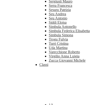
Sergiusti Mauro
Serra Francesca
Sesuru Patrizia
Seu Andrea
Seu Antonio
Siddi Eloisa
Simbula Antonello
Simbula Federica Elisabetta
Simbula Simona
Trogu Fulvia
Turri Cristina
Uda Martina
Varecchione Roberto
Virgilio Anna Luigia
Zucca Giovanni Michele
Classi
1A