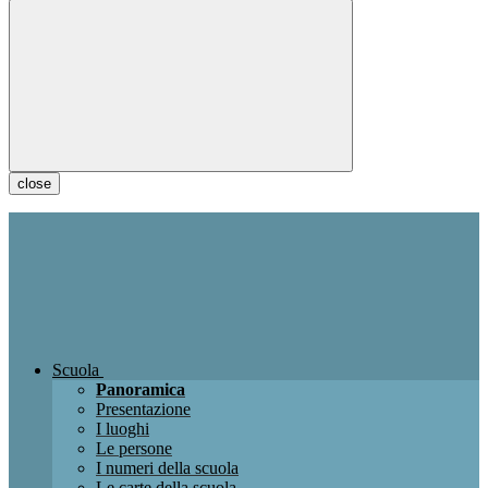
close
Scuola
Panoramica
Presentazione
I luoghi
Le persone
I numeri della scuola
Le carte della scuola