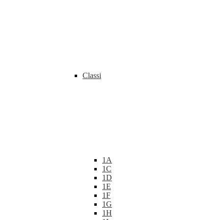
Classi
1A
1C
1D
1E
1F
1G
1H