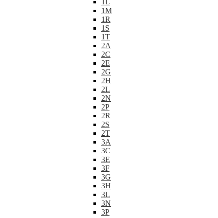
1L
1M
1R
1S
1T
2A
2C
2E
2G
2H
2L
2N
2P
2R
2S
2T
3A
3C
3E
3F
3G
3H
3L
3N
3P