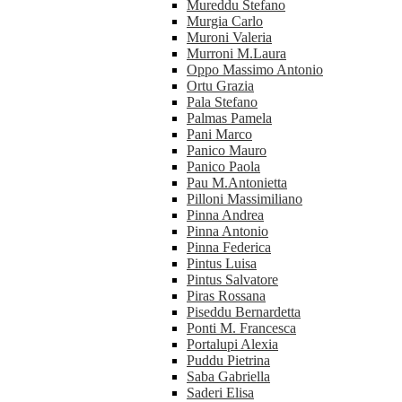
Mureddu Stefano
Murgia Carlo
Muroni Valeria
Murroni M.Laura
Oppo Massimo Antonio
Ortu Grazia
Pala Stefano
Palmas Pamela
Pani Marco
Panico Mauro
Panico Paola
Pau M.Antonietta
Pilloni Massimiliano
Pinna Andrea
Pinna Antonio
Pinna Federica
Pintus Luisa
Pintus Salvatore
Piras Rossana
Piseddu Bernardetta
Ponti M. Francesca
Portalupi Alexia
Puddu Pietrina
Saba Gabriella
Saderi Elisa