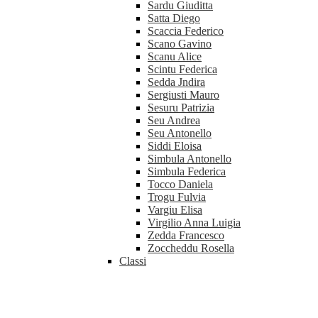
Sardu Giuditta
Satta Diego
Scaccia Federico
Scano Gavino
Scanu Alice
Scintu Federica
Sedda Jndira
Sergiusti Mauro
Sesuru Patrizia
Seu Andrea
Seu Antonello
Siddi Eloisa
Simbula Antonello
Simbula Federica
Tocco Daniela
Trogu Fulvia
Vargiu Elisa
Virgilio Anna Luigia
Zedda Francesco
Zoccheddu Rosella
Classi