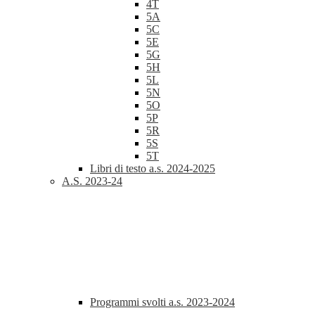
4T
5A
5C
5E
5G
5H
5L
5N
5O
5P
5R
5S
5T
Libri di testo a.s. 2024-2025
A.S. 2023-24
Programmi svolti a.s. 2023-2024