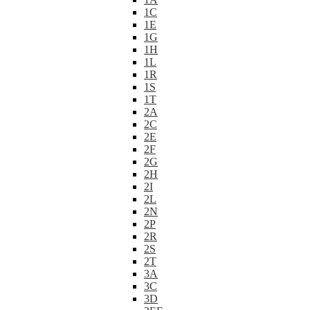
1C
1E
1G
1H
1L
1R
1S
1T
2A
2C
2E
2F
2G
2H
2I
2L
2N
2P
2R
2S
2T
3A
3C
3D