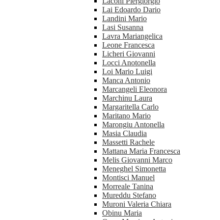
Laconi Piergiorgio
Lai Edoardo Dario
Landini Mario
Lasi Susanna
Lavra Mariangelica
Leone Francesca
Licheri Giovanni
Locci Anotonella
Loi Mario Luigi
Manca Antonio
Marcangeli Eleonora
Marchinu Laura
Margaritella Carlo
Maritano Mario
Marongiu Antonella
Masia Claudia
Massetti Rachele
Mattana Maria Francesca
Melis Giovanni Marco
Meneghel Simonetta
Montisci Manuel
Morreale Tanina
Mureddu Stefano
Muroni Valeria Chiara
Obinu Maria