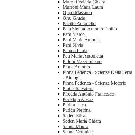
Muroni Valeria Chiara
Murroni Maria Laura
Oppo Massimo
Ortu Grazia
Pacitto Antonello
Pala Stefano Antonio Emilio
Pani Marco
Pani Maria Antonia
Pani Silvia
Panico Paola
Pau Maria Antonietta
Pilloni Massimiliano
Pinna Antonio
Pinna Federica - Scienze Della Terra
- Biologia
Pinna Federica - Scienze Motorie
Pintus Salvatore
Piredda Antonio Francesco
Portalupi Alexia
Puddu Luca
Puddu Pietrina
Saderi Elisa
Saderi Maria Chiara
Sanna Mauro
Sanna Veronica