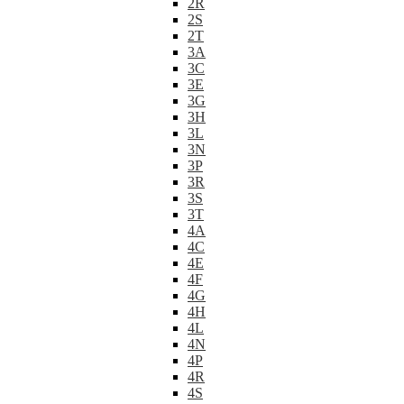
2R
2S
2T
3A
3C
3E
3G
3H
3L
3N
3P
3R
3S
3T
4A
4C
4E
4F
4G
4H
4L
4N
4P
4R
4S