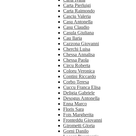
Carta Pierluigi
Carta Raimondo
Casciu Valeria
Casu Antonella
Casu Claudio
Casula Giuliana
Cau Ilaria
Cazzona Giovanni
Cherchi Luisa
Chessa Annalisa
Chessa Paola
Circu Roberta
Coloru Veronica
Contini Riccardo
Corbo Teresa
Cuccu Franca Elisa
Deligia Gabriele
Desogus Antonella
Enna Marco
Floris Sara
Fois Margherita
Fronteddu Giovanni
Girometti Gloria
Gorni Danilo