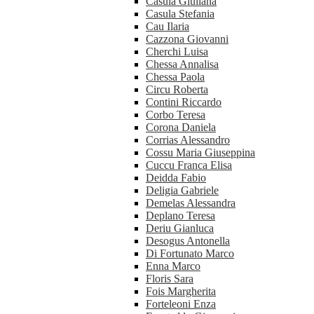
Casula Giuliana
Casula Stefania
Cau Ilaria
Cazzona Giovanni
Cherchi Luisa
Chessa Annalisa
Chessa Paola
Circu Roberta
Contini Riccardo
Corbo Teresa
Corona Daniela
Corrias Alessandro
Cossu Maria Giuseppina
Cuccu Franca Elisa
Deidda Fabio
Deligia Gabriele
Demelas Alessandra
Deplano Teresa
Deriu Gianluca
Desogus Antonella
Di Fortunato Marco
Enna Marco
Floris Sara
Fois Margherita
Forteleoni Enza