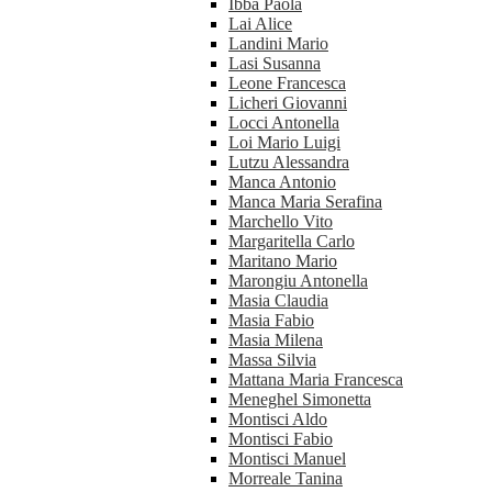
Ibba Paola
Lai Alice
Landini Mario
Lasi Susanna
Leone Francesca
Licheri Giovanni
Locci Antonella
Loi Mario Luigi
Lutzu Alessandra
Manca Antonio
Manca Maria Serafina
Marchello Vito
Margaritella Carlo
Maritano Mario
Marongiu Antonella
Masia Claudia
Masia Fabio
Masia Milena
Massa Silvia
Mattana Maria Francesca
Meneghel Simonetta
Montisci Aldo
Montisci Fabio
Montisci Manuel
Morreale Tanina