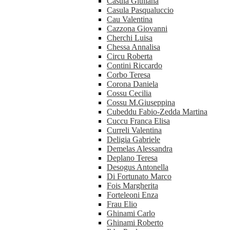
Casula Giuliana
Casula Pasqualuccio
Cau Valentina
Cazzona Giovanni
Cherchi Luisa
Chessa Annalisa
Circu Roberta
Contini Riccardo
Corbo Teresa
Corona Daniela
Cossu Cecilia
Cossu M.Giuseppina
Cubeddu Fabio-Zedda Martina
Cuccu Franca Elisa
Curreli Valentina
Deligia Gabriele
Demelas Alessandra
Deplano Teresa
Desogus Antonella
Di Fortunato Marco
Fois Margherita
Forteleoni Enza
Frau Elio
Ghinami Carlo
Ghinami Roberto