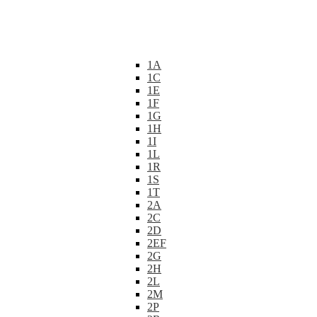
1A
1C
1E
1F
1G
1H
1I
1L
1R
1S
1T
2A
2C
2D
2EF
2G
2H
2L
2M
2P