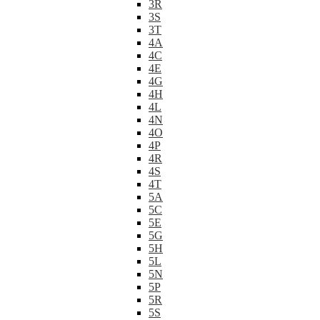
3R
3S
3T
4A
4C
4E
4G
4H
4L
4N
4O
4P
4R
4S
4T
5A
5C
5E
5G
5H
5L
5N
5P
5R
5S