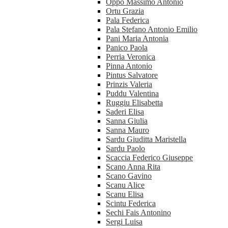
Oppo Massimo Antonio
Ortu Grazia
Pala Federica
Pala Stefano Antonio Emilio
Pani Maria Antonia
Panico Paola
Perria Veronica
Pinna Antonio
Pintus Salvatore
Prinzis Valeria
Puddu Valentina
Ruggiu Elisabetta
Saderi Elisa
Sanna Giulia
Sanna Mauro
Sardu Giuditta Maristella
Sardu Paolo
Scaccia Federico Giuseppe
Scano Anna Rita
Scano Gavino
Scanu Alice
Scanu Elisa
Scintu Federica
Sechi Fais Antonino
Sergi Luisa