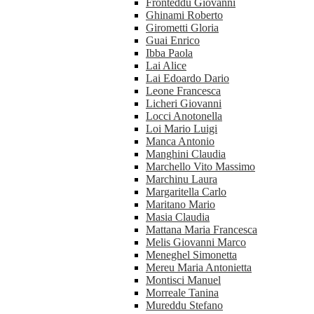
Fronteddu Giovanni
Ghinami Roberto
Girometti Gloria
Guai Enrico
Ibba Paola
Lai Alice
Lai Edoardo Dario
Leone Francesca
Licheri Giovanni
Locci Anotonella
Loi Mario Luigi
Manca Antonio
Manghini Claudia
Marchello Vito Massimo
Marchinu Laura
Margaritella Carlo
Maritano Mario
Masia Claudia
Mattana Maria Francesca
Melis Giovanni Marco
Meneghel Simonetta
Mereu Maria Antonietta
Montisci Manuel
Morreale Tanina
Mureddu Stefano