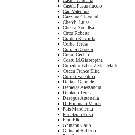
Casula Giuliana
Casula Pasqualuccio
Cau Valentina
Cazzona Giovanni
Cherchi Luisa
Chessa Annalisa
Circu Roberta
Contini Riccardo
Corbo Teresa
Corona Daniela
Cossu Cecilia
Cossu M.Giuseppina
Cubeddu Fabio-Zedda Martina
Cuccu Franca Elisa
Curreli Valentina
Deligia Gabriele
Demelas Alessandra
Deplano Teresa
Desogus Antonella
Di Fortunato Marco
Fois Margherita
Forteleoni Enza
Frau Elio
Ghinami Carlo
Ghinami Roberto