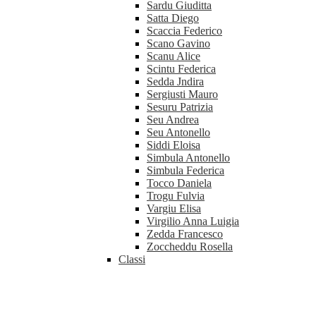
Sardu Giuditta
Satta Diego
Scaccia Federico
Scano Gavino
Scanu Alice
Scintu Federica
Sedda Jndira
Sergiusti Mauro
Sesuru Patrizia
Seu Andrea
Seu Antonello
Siddi Eloisa
Simbula Antonello
Simbula Federica
Tocco Daniela
Trogu Fulvia
Vargiu Elisa
Virgilio Anna Luigia
Zedda Francesco
Zoccheddu Rosella
Classi