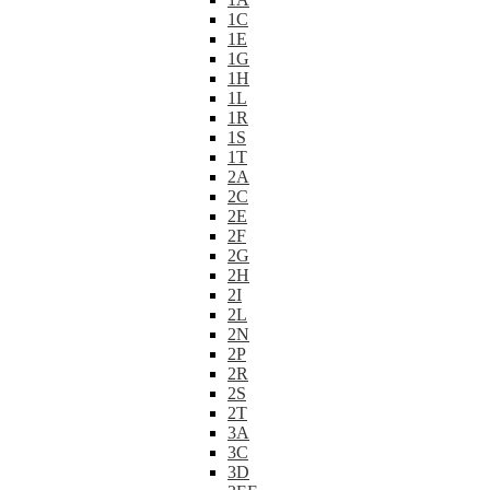
1C
1E
1G
1H
1L
1R
1S
1T
2A
2C
2E
2F
2G
2H
2I
2L
2N
2P
2R
2S
2T
3A
3C
3D