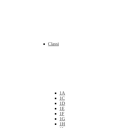
Classi
1A
1C
1D
1E
1F
1G
1H