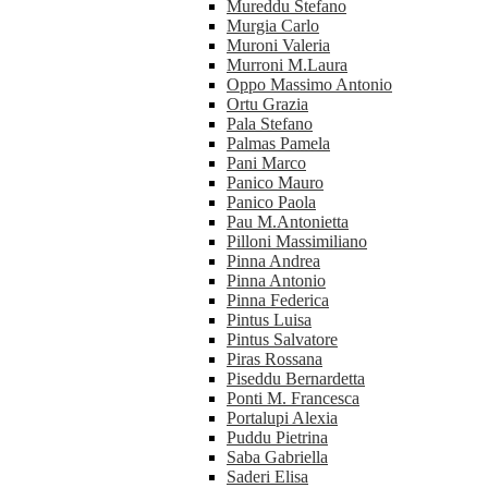
Mureddu Stefano
Murgia Carlo
Muroni Valeria
Murroni M.Laura
Oppo Massimo Antonio
Ortu Grazia
Pala Stefano
Palmas Pamela
Pani Marco
Panico Mauro
Panico Paola
Pau M.Antonietta
Pilloni Massimiliano
Pinna Andrea
Pinna Antonio
Pinna Federica
Pintus Luisa
Pintus Salvatore
Piras Rossana
Piseddu Bernardetta
Ponti M. Francesca
Portalupi Alexia
Puddu Pietrina
Saba Gabriella
Saderi Elisa