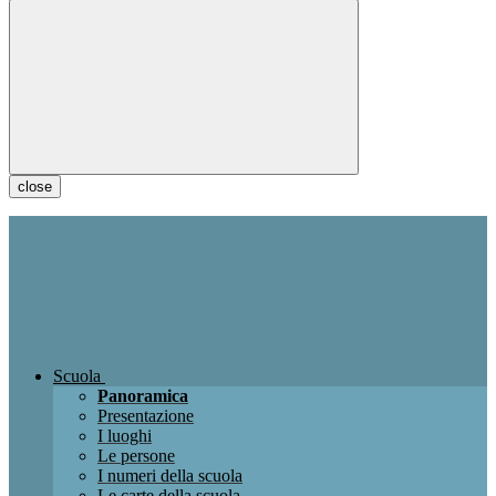
close
Scuola
Panoramica
Presentazione
I luoghi
Le persone
I numeri della scuola
Le carte della scuola