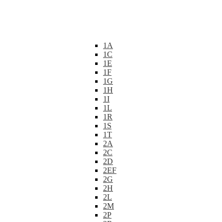
1A
1C
1E
1F
1G
1H
1I
1L
1R
1S
1T
2A
2C
2D
2EF
2G
2H
2L
2M
2P