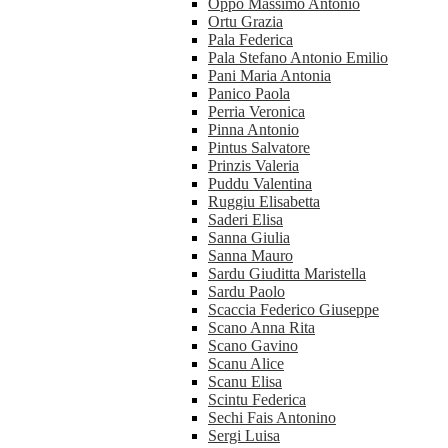
Oppo Massimo Antonio
Ortu Grazia
Pala Federica
Pala Stefano Antonio Emilio
Pani Maria Antonia
Panico Paola
Perria Veronica
Pinna Antonio
Pintus Salvatore
Prinzis Valeria
Puddu Valentina
Ruggiu Elisabetta
Saderi Elisa
Sanna Giulia
Sanna Mauro
Sardu Giuditta Maristella
Sardu Paolo
Scaccia Federico Giuseppe
Scano Anna Rita
Scano Gavino
Scanu Alice
Scanu Elisa
Scintu Federica
Sechi Fais Antonino
Sergi Luisa