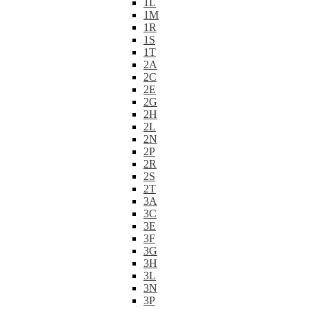
1L
1M
1R
1S
1T
2A
2C
2E
2G
2H
2L
2N
2P
2R
2S
2T
3A
3C
3E
3F
3G
3H
3L
3N
3P