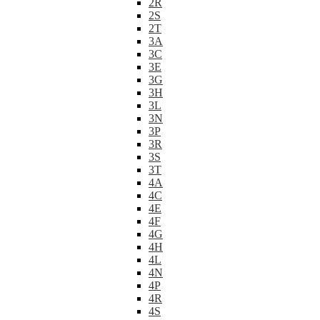
2R
2S
2T
3A
3C
3E
3G
3H
3L
3N
3P
3R
3S
3T
4A
4C
4E
4F
4G
4H
4L
4N
4P
4R
4S