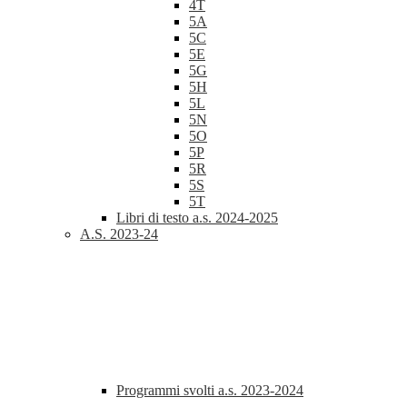
4T
5A
5C
5E
5G
5H
5L
5N
5O
5P
5R
5S
5T
Libri di testo a.s. 2024-2025
A.S. 2023-24
Programmi svolti a.s. 2023-2024