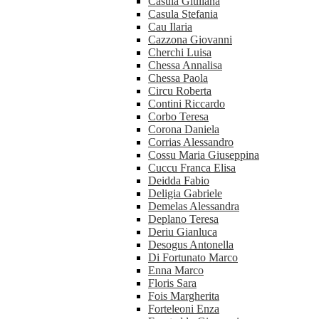
Casula Giuliana
Casula Stefania
Cau Ilaria
Cazzona Giovanni
Cherchi Luisa
Chessa Annalisa
Chessa Paola
Circu Roberta
Contini Riccardo
Corbo Teresa
Corona Daniela
Corrias Alessandro
Cossu Maria Giuseppina
Cuccu Franca Elisa
Deidda Fabio
Deligia Gabriele
Demelas Alessandra
Deplano Teresa
Deriu Gianluca
Desogus Antonella
Di Fortunato Marco
Enna Marco
Floris Sara
Fois Margherita
Forteleoni Enza