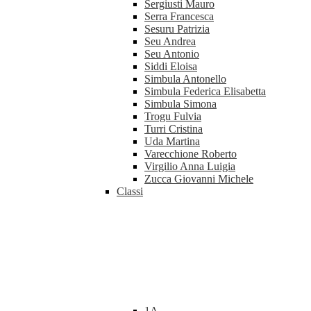
Sergiusti Mauro
Serra Francesca
Sesuru Patrizia
Seu Andrea
Seu Antonio
Siddi Eloisa
Simbula Antonello
Simbula Federica Elisabetta
Simbula Simona
Trogu Fulvia
Turri Cristina
Uda Martina
Varecchione Roberto
Virgilio Anna Luigia
Zucca Giovanni Michele
Classi
1A