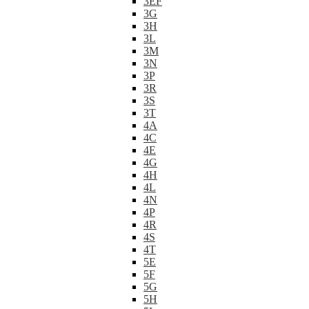
3EF
3G
3H
3L
3M
3N
3P
3R
3S
3T
4A
4C
4E
4G
4H
4L
4N
4P
4R
4S
4T
5E
5F
5G
5H