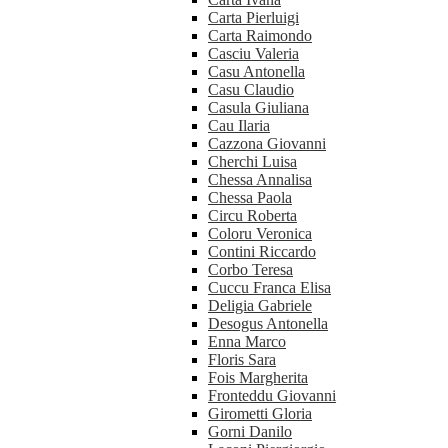
Carta Pierluigi
Carta Raimondo
Casciu Valeria
Casu Antonella
Casu Claudio
Casula Giuliana
Cau Ilaria
Cazzona Giovanni
Cherchi Luisa
Chessa Annalisa
Chessa Paola
Circu Roberta
Coloru Veronica
Contini Riccardo
Corbo Teresa
Cuccu Franca Elisa
Deligia Gabriele
Desogus Antonella
Enna Marco
Floris Sara
Fois Margherita
Fronteddu Giovanni
Girometti Gloria
Gorni Danilo