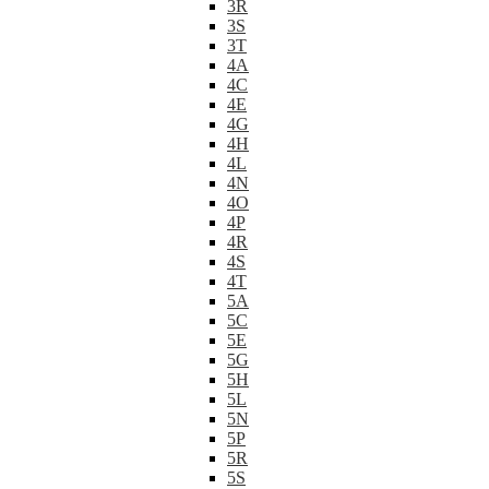
3R
3S
3T
4A
4C
4E
4G
4H
4L
4N
4O
4P
4R
4S
4T
5A
5C
5E
5G
5H
5L
5N
5P
5R
5S