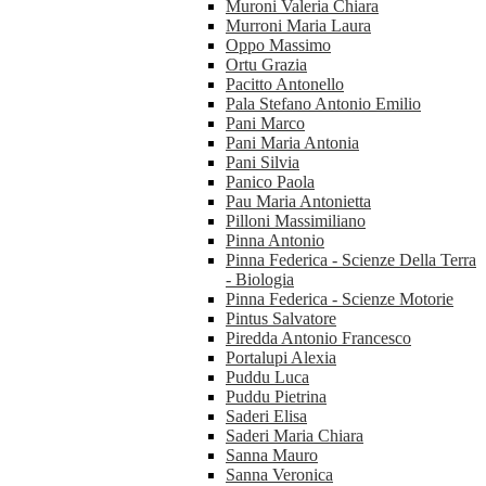
Muroni Valeria Chiara
Murroni Maria Laura
Oppo Massimo
Ortu Grazia
Pacitto Antonello
Pala Stefano Antonio Emilio
Pani Marco
Pani Maria Antonia
Pani Silvia
Panico Paola
Pau Maria Antonietta
Pilloni Massimiliano
Pinna Antonio
Pinna Federica - Scienze Della Terra
- Biologia
Pinna Federica - Scienze Motorie
Pintus Salvatore
Piredda Antonio Francesco
Portalupi Alexia
Puddu Luca
Puddu Pietrina
Saderi Elisa
Saderi Maria Chiara
Sanna Mauro
Sanna Veronica