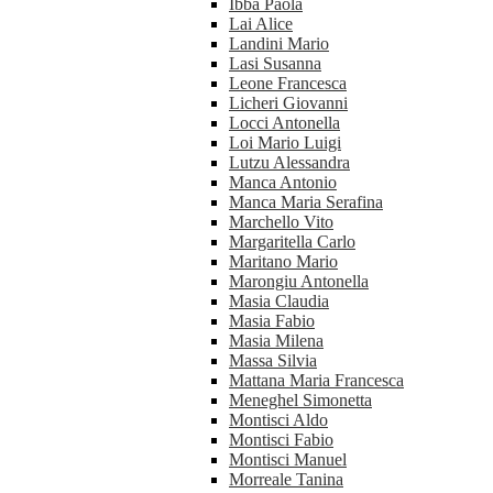
Ibba Paola
Lai Alice
Landini Mario
Lasi Susanna
Leone Francesca
Licheri Giovanni
Locci Antonella
Loi Mario Luigi
Lutzu Alessandra
Manca Antonio
Manca Maria Serafina
Marchello Vito
Margaritella Carlo
Maritano Mario
Marongiu Antonella
Masia Claudia
Masia Fabio
Masia Milena
Massa Silvia
Mattana Maria Francesca
Meneghel Simonetta
Montisci Aldo
Montisci Fabio
Montisci Manuel
Morreale Tanina