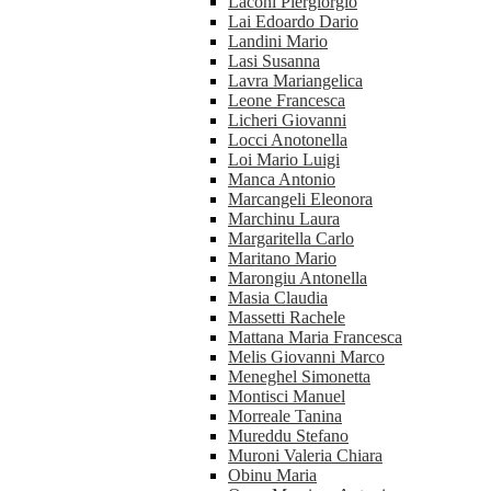
Laconi Piergiorgio
Lai Edoardo Dario
Landini Mario
Lasi Susanna
Lavra Mariangelica
Leone Francesca
Licheri Giovanni
Locci Anotonella
Loi Mario Luigi
Manca Antonio
Marcangeli Eleonora
Marchinu Laura
Margaritella Carlo
Maritano Mario
Marongiu Antonella
Masia Claudia
Massetti Rachele
Mattana Maria Francesca
Melis Giovanni Marco
Meneghel Simonetta
Montisci Manuel
Morreale Tanina
Mureddu Stefano
Muroni Valeria Chiara
Obinu Maria