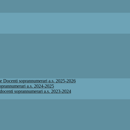
ione Docenti soprannumerari a.s. 2025-2026
 soprannumerari a.s. 2024-2025
ne docenti soprannumerari a.s. 2023-2024