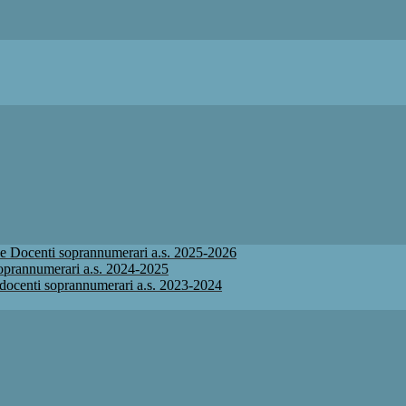
ione Docenti soprannumerari a.s. 2025-2026
 soprannumerari a.s. 2024-2025
ne docenti soprannumerari a.s. 2023-2024