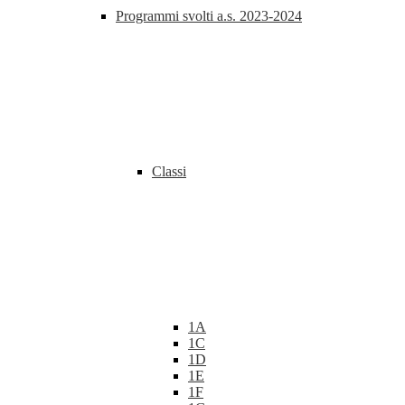
Programmi svolti a.s. 2023-2024
Classi
1A
1C
1D
1E
1F