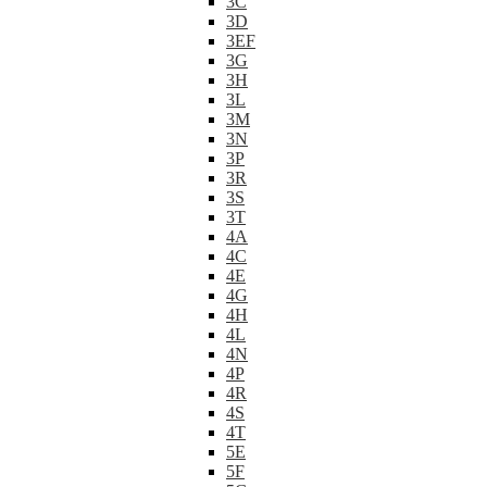
3C
3D
3EF
3G
3H
3L
3M
3N
3P
3R
3S
3T
4A
4C
4E
4G
4H
4L
4N
4P
4R
4S
4T
5E
5F