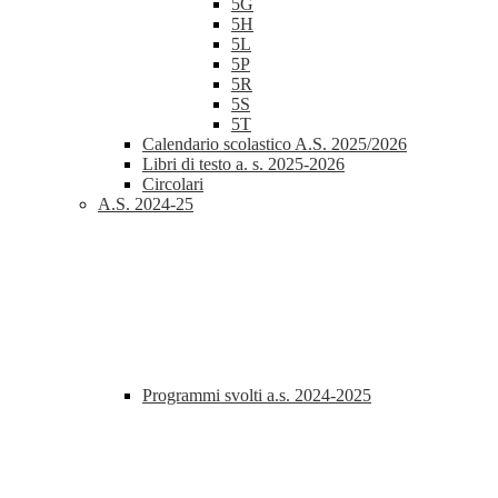
5G
5H
5L
5P
5R
5S
5T
Calendario scolastico A.S. 2025/2026
Libri di testo a. s. 2025-2026
Circolari
A.S. 2024-25
Programmi svolti a.s. 2024-2025