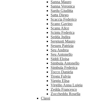
Sanna Mauro
Sanna Veronica
Sardu Giuditta
Satta Diego
Scaccia Federico
Scano Gavino
Scanu Alice
Scintu Federica
Sedda Jndira
Sergiusti Mauro
Sesuru Patrizia
Seu Andrea
Seu Antonello
Siddi Eloisa
Simbula Antonello
Simbula Federica
Tocco Daniela
Trogu Fulvia
Vargiu Elisa
Virgilio Anna Luigia
Zedda Francesco
Zoccheddu Rosella
Classi