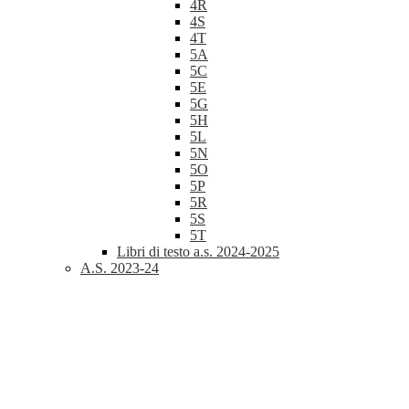
4R
4S
4T
5A
5C
5E
5G
5H
5L
5N
5O
5P
5R
5S
5T
Libri di testo a.s. 2024-2025
A.S. 2023-24