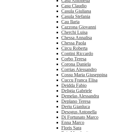
Casu Antonella
Casu Claudio
Casula Giuliana
Casula Stefania
Cau Ilaria
Cazzona Giovanni
Cherchi Luisa
Chessa Annalisa
Chessa Paola
Circu Roberta
Contini Riccardo
Corbo Teresa
Corona Daniela
Corrias Alessandro
Cossu Maria Giuseppina
Cuccu Franca Elisa
Deidda Fabio
Deligia Gabriele
Demelas Alessandra
Deplano Teresa
Deriu Gianluca
Desogus Antonella
Di Fortunato Marco
Enna Marco
Floris Sara