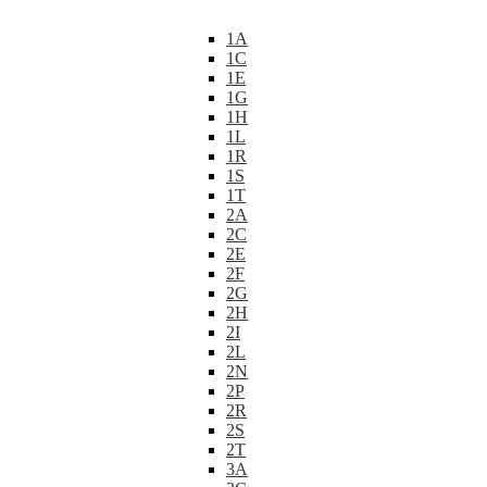
1A
1C
1E
1G
1H
1L
1R
1S
1T
2A
2C
2E
2F
2G
2H
2I
2L
2N
2P
2R
2S
2T
3A