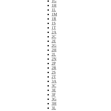
1G
1H
1L
1M
1R
1S
1T
2A
2C
2E
2G
2H
2L
2N
2P
2R
2S
2T
3A
3C
3E
3F
3G
3H
3L