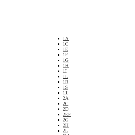
1A
1C
1E
1F
1G
1H
1I
1L
1R
1S
1T
2A
2C
2D
2EF
2G
2H
2L