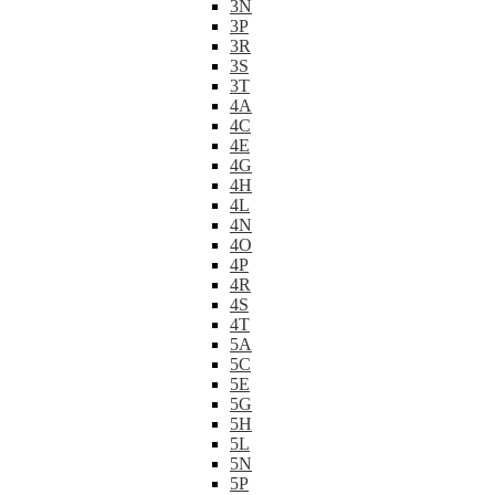
3N
3P
3R
3S
3T
4A
4C
4E
4G
4H
4L
4N
4O
4P
4R
4S
4T
5A
5C
5E
5G
5H
5L
5N
5P