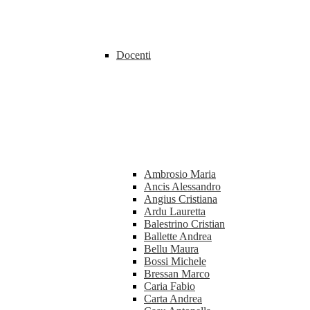
Docenti
Ambrosio Maria
Ancis Alessandro
Angius Cristiana
Ardu Lauretta
Balestrino Cristian
Ballette Andrea
Bellu Maura
Bossi Michele
Bressan Marco
Caria Fabio
Carta Andrea