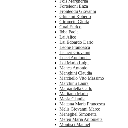
Fois Margherita
Forteleoni Enza
Fronteddu Giovanni
Ghinami Roberto
Girometti Gloria
Guai Enrico
Ibba Paola
Lai Alice
Lai Edoardo Dario
Leone Francesca
Licheri Giovanni
Locci Anotonella
Loi Mario Luigi
Manca Antonio
Manghini Claudia
Marchello Vito Massimo
Marchinu Laura
Margaritella Carlo
Maritano Mario
Masia Claudia
Mattana Maria Francesca
Melis Giovanni Marco
Meneghel Simonetta
Mereu Maria Antonietta
Montisci Manuel