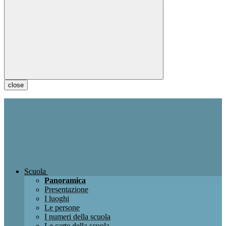
close
Scuola
Panoramica
Presentazione
I luoghi
Le persone
I numeri della scuola
Le carte della scuola