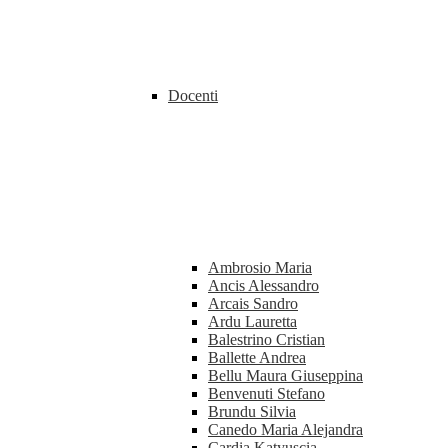
Docenti
Ambrosio Maria
Ancis Alessandro
Arcais Sandro
Ardu Lauretta
Balestrino Cristian
Ballette Andrea
Bellu Maura Giuseppina
Benvenuti Stefano
Brundu Silvia
Canedo Maria Alejandra
Cardia Katyuscia