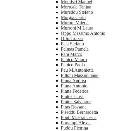
Montisci Manuel
Morreale Tanina
Mureddu Stefano
Murgia Carlo
Muroni Valeria
Murroni M.Laura
Oppo Massimo Antonio
Ortu Grazia
Pala Stefano
Palmas Pamela
Pani Marco
Panico Mauro
Panico Paola
Pau M.Antonietta
Pilloni Massimiliano
Pinna Andrea
Pinna Antonio
Pinna Federica
Pintus Luisa
Pintus Salvatore
Piras Rossana
Piseddu Bernardetta
Ponti M. Francesca
Portalupi Alexia
Puddu Pietrina