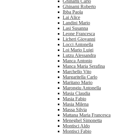
Ghinami Carlo
Ghinami Roberto
Ibba Paola
Lai Alice
Landini Mario
Lasi Susanna
Leone Francesca
Licheri Giovanni
Locci Antonella
Loi Mario Luigi
Lutzu Alessandra
Manca Antonio
Manca Maria Serafina
Marchello Vito
Margaritella Carlo
Maritano Mario
Marongiu Antonella
Masia Claudia
Masia Fabio
Masia Milena
Massa Silvia
Mattana Maria Francesca
Meneghel Simonetta
Montisci Aldo
Montisci Fabio