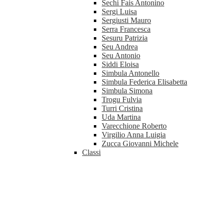
Sechi Fais Antonino
Sergi Luisa
Sergiusti Mauro
Serra Francesca
Sesuru Patrizia
Seu Andrea
Seu Antonio
Siddi Eloisa
Simbula Antonello
Simbula Federica Elisabetta
Simbula Simona
Trogu Fulvia
Turri Cristina
Uda Martina
Varecchione Roberto
Virgilio Anna Luigia
Zucca Giovanni Michele
Classi