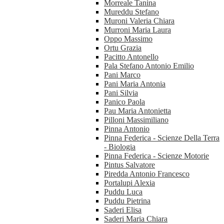
Morreale Tanina
Mureddu Stefano
Muroni Valeria Chiara
Murroni Maria Laura
Oppo Massimo
Ortu Grazia
Pacitto Antonello
Pala Stefano Antonio Emilio
Pani Marco
Pani Maria Antonia
Pani Silvia
Panico Paola
Pau Maria Antonietta
Pilloni Massimiliano
Pinna Antonio
Pinna Federica - Scienze Della Terra
- Biologia
Pinna Federica - Scienze Motorie
Pintus Salvatore
Piredda Antonio Francesco
Portalupi Alexia
Puddu Luca
Puddu Pietrina
Saderi Elisa
Saderi Maria Chiara