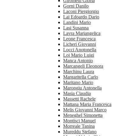
Girometti Gloria
Gorni Danilo
Laconi Piergiorgio
Lai Edoardo Dario
Landini Mario
Lasi Susanna
Lavra Mariangelica
Leone Francesca
Licheri Giovanni
Locci Anotonella
Loi Mario Luigi
Manca Antonio
Marcangeli Eleonora
Marchinu Laura
Margaritella Carlo
Maritano Mario
Marongiu Antonella
Masia Claudia
Massetti Rachele
Mattana Maria Francesca
Melis Giovanni Marco
Meneghel Simonetta
Montisci Manuel
Morreale Tanina
Mureddu Stefano