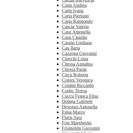
Carta Andrea
Carta Ivana
Carta Pierluigi
Carta Raimondo
Casciu Valeria
Casu Antonella
Casu Claudio
Casula Giuliana
Cau Ilaria
Cazzona Giovanni
Cherchi Luisa
Chessa Annalisa
Chessa Paola
Circu Roberta
Coloru Veronica
Contini Riccardo
Corbo Teresa
Cuccu Franca Elisa
Deligia Gabriele
Desogus Antonella
Enna Marco
Floris Sara
Fois Margherita
Fronteddu Giovanni