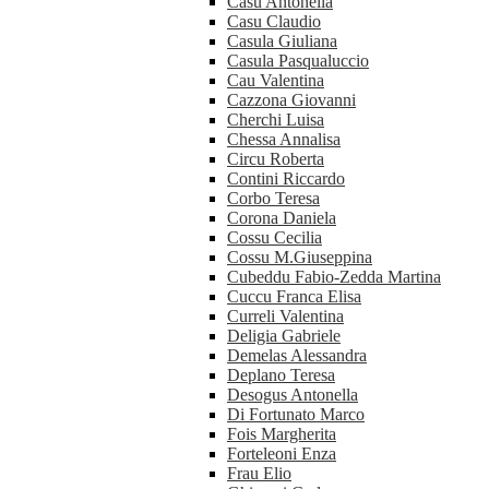
Casu Antonella
Casu Claudio
Casula Giuliana
Casula Pasqualuccio
Cau Valentina
Cazzona Giovanni
Cherchi Luisa
Chessa Annalisa
Circu Roberta
Contini Riccardo
Corbo Teresa
Corona Daniela
Cossu Cecilia
Cossu M.Giuseppina
Cubeddu Fabio-Zedda Martina
Cuccu Franca Elisa
Curreli Valentina
Deligia Gabriele
Demelas Alessandra
Deplano Teresa
Desogus Antonella
Di Fortunato Marco
Fois Margherita
Forteleoni Enza
Frau Elio