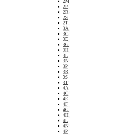
2M
2P
2R
2S
2T
3A
3C
3E
3G
3H
3L
3N
3P
3R
3S
3T
4A
4C
4E
4F
4G
4H
4L
4N
4P