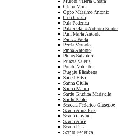
Muroni Valeria Chiara
Obinu Maria
Oppo Massimo Antonio
Ortu Grazia
Pala Federica
Pala Stefano Antonio Emilio
Pani Maria Antonia
Panico Paola
Perria Veronica
Pinna Antonio
Pintus Salvatore
Prinzis Valeria
Puddu Valentina
Ruggiu Elisabetta
Saderi Elisa
Sanna Giulia
Sanna Mauro
Sardu Giuditta Maristella
Sardu Paolo
Scaccia Federico Giuseppe
Scano Anna Rita
Scano Gavino
Scanu Alice
Scanu Elisa
Scintu Federica