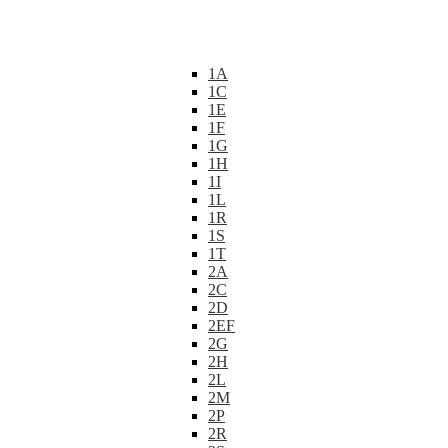
1A
1C
1E
1F
1G
1H
1I
1L
1R
1S
1T
2A
2C
2D
2EF
2G
2H
2L
2M
2P
2R