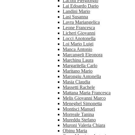
Laconi Piergiorgio
Lai Edoardo Dario
Landini Mario
Lasi Susanna
Lavra Mariangelica
Leone Francesca
Licheri Giovanni
Locci Anotonella
Loi Mario Luigi
Manca Antonio
Marcangeli Eleonora
Marchinu Laura
Margaritella Carlo
Maritano Mario
Marongiu Antonella
Masia Claudia
Massetti Rachele
Mattana Maria Francesca
Melis Giovanni Marco
Meneghel Simonetta
Montisci Manuel
Morreale Tanina
Mureddu Stefano
Muroni Valeria Chiara
Obinu Maria