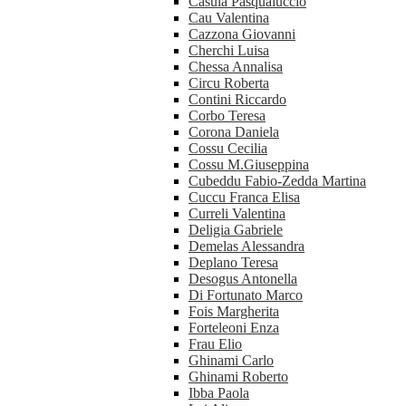
Casula Pasqualuccio
Cau Valentina
Cazzona Giovanni
Cherchi Luisa
Chessa Annalisa
Circu Roberta
Contini Riccardo
Corbo Teresa
Corona Daniela
Cossu Cecilia
Cossu M.Giuseppina
Cubeddu Fabio-Zedda Martina
Cuccu Franca Elisa
Curreli Valentina
Deligia Gabriele
Demelas Alessandra
Deplano Teresa
Desogus Antonella
Di Fortunato Marco
Fois Margherita
Forteleoni Enza
Frau Elio
Ghinami Carlo
Ghinami Roberto
Ibba Paola