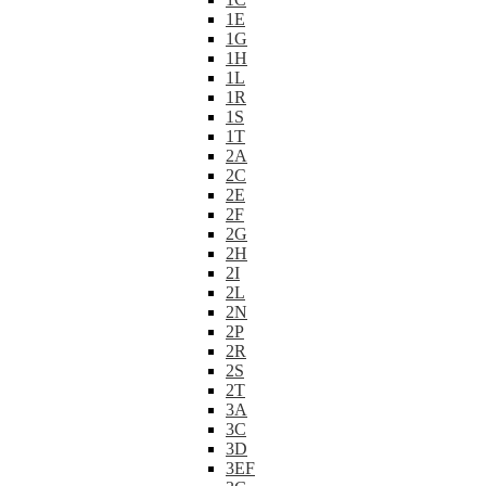
1E
1G
1H
1L
1R
1S
1T
2A
2C
2E
2F
2G
2H
2I
2L
2N
2P
2R
2S
2T
3A
3C
3D
3EF