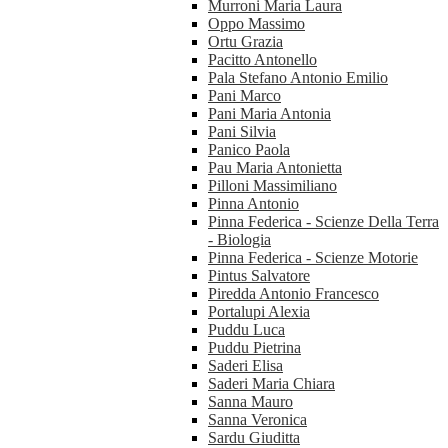
Murroni Maria Laura
Oppo Massimo
Ortu Grazia
Pacitto Antonello
Pala Stefano Antonio Emilio
Pani Marco
Pani Maria Antonia
Pani Silvia
Panico Paola
Pau Maria Antonietta
Pilloni Massimiliano
Pinna Antonio
Pinna Federica - Scienze Della Terra
- Biologia
Pinna Federica - Scienze Motorie
Pintus Salvatore
Piredda Antonio Francesco
Portalupi Alexia
Puddu Luca
Puddu Pietrina
Saderi Elisa
Saderi Maria Chiara
Sanna Mauro
Sanna Veronica
Sardu Giuditta