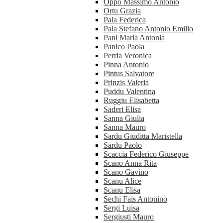
Oppo Massimo Antonio
Ortu Grazia
Pala Federica
Pala Stefano Antonio Emilio
Pani Maria Antonia
Panico Paola
Perria Veronica
Pinna Antonio
Pintus Salvatore
Prinzis Valeria
Puddu Valentina
Ruggiu Elisabetta
Saderi Elisa
Sanna Giulia
Sanna Mauro
Sardu Giuditta Maristella
Sardu Paolo
Scaccia Federico Giuseppe
Scano Anna Rita
Scano Gavino
Scanu Alice
Scanu Elisa
Sechi Fais Antonino
Sergi Luisa
Sergiusti Mauro