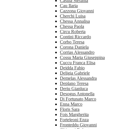
Casula Stefania
Cau Ilaria
Cazzona Giovanni
Cherchi Luisa
Chessa Annalisa
Chessa Paola
Circu Roberta
Contini Riccardo
Corbo Teresa
Corona Daniela
Corrias Alessandro
Cossu Maria Giuseppina
Cuccu Franca Elisa
Deidda Fabio
Deligia Gabriele
Demelas Alessandra
Deplano Teresa
Deriu Gianluca
Desogus Antonella
Di Fortunato Marco
Enna Marco
Floris Sara
Fois Margherita
Forteleoni Enza
Fronteddu Giovanni