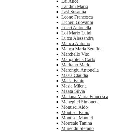
Lai Alice
Landini Mario
Lasi Susanna
Leone Francesca
Licheri Giovanni
Locci Antonella
Loi Mario Luigi
Lutzu Alessandra
Manca Antonio
Manca Maria Serafina
Marchello Vito
Margaritella Carlo
Maritano Mario
Marongiu Antonella
Masia Claudia
Masia Fabio
Masia Milena
Massa Silvia
Mattana Maria Francesca
Meneghel Simonetta
Montisci Aldo
Montisci Fabio
Montisci Manuel
Morreale Tanina
Mureddu Stefano