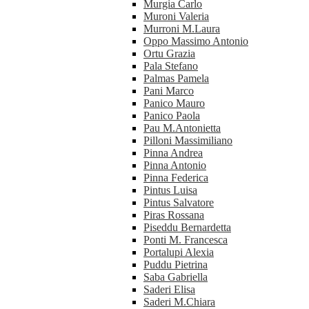
Murgia Carlo
Muroni Valeria
Murroni M.Laura
Oppo Massimo Antonio
Ortu Grazia
Pala Stefano
Palmas Pamela
Pani Marco
Panico Mauro
Panico Paola
Pau M.Antonietta
Pilloni Massimiliano
Pinna Andrea
Pinna Antonio
Pinna Federica
Pintus Luisa
Pintus Salvatore
Piras Rossana
Piseddu Bernardetta
Ponti M. Francesca
Portalupi Alexia
Puddu Pietrina
Saba Gabriella
Saderi Elisa
Saderi M.Chiara