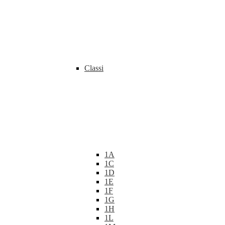
Classi
1A
1C
1D
1E
1F
1G
1H
1L