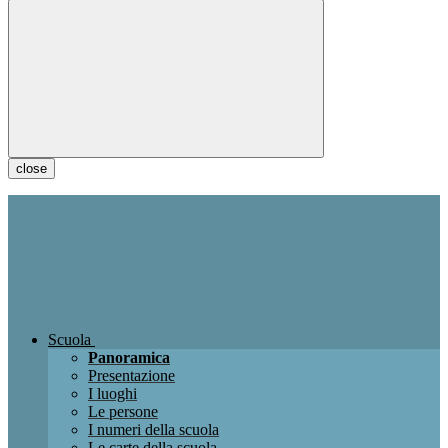
close
Scuola
Panoramica
Presentazione
I luoghi
Le persone
I numeri della scuola
Le carte della scuola