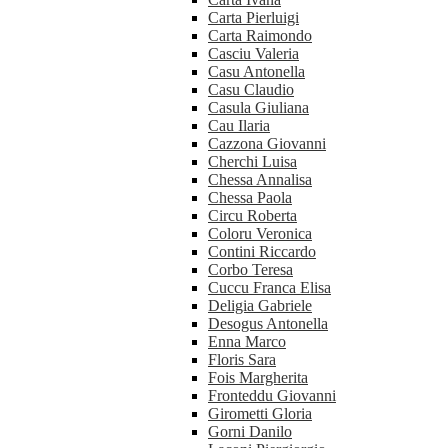
Carta Pierluigi
Carta Raimondo
Casciu Valeria
Casu Antonella
Casu Claudio
Casula Giuliana
Cau Ilaria
Cazzona Giovanni
Cherchi Luisa
Chessa Annalisa
Chessa Paola
Circu Roberta
Coloru Veronica
Contini Riccardo
Corbo Teresa
Cuccu Franca Elisa
Deligia Gabriele
Desogus Antonella
Enna Marco
Floris Sara
Fois Margherita
Fronteddu Giovanni
Girometti Gloria
Gorni Danilo