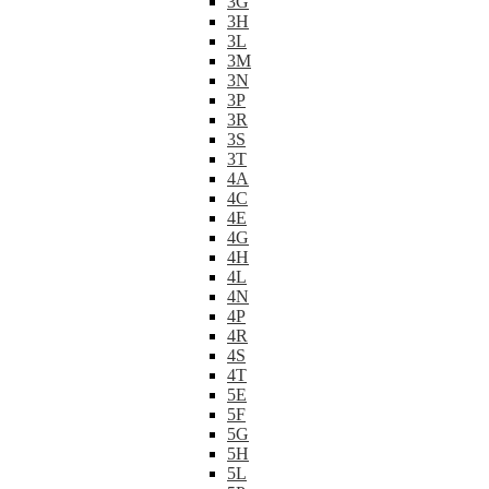
3G
3H
3L
3M
3N
3P
3R
3S
3T
4A
4C
4E
4G
4H
4L
4N
4P
4R
4S
4T
5E
5F
5G
5H
5L