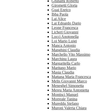
Ghinami Roberto
Girometti Gloria
Guai Enrico
Ibba Paola
Lai Alice
Lai Edoardo Dario
Leone Francesca
Licheri Giovanni
Locci Anotonella
Loi Mario Luigi
Manca Antonio
Manghini Claudia
Marchello Vito Massimo
Marchinu Laura
Margaritella Carlo
Maritano Mario
Masia Claudia
Mattana Maria Francesca
Melis Giovanni Marco
Meneghel Simonetta
Mereu Maria Antonietta
Montisci Manuel
Morreale Tanina
Mureddu Stefano
Muroni Valeria Chiara