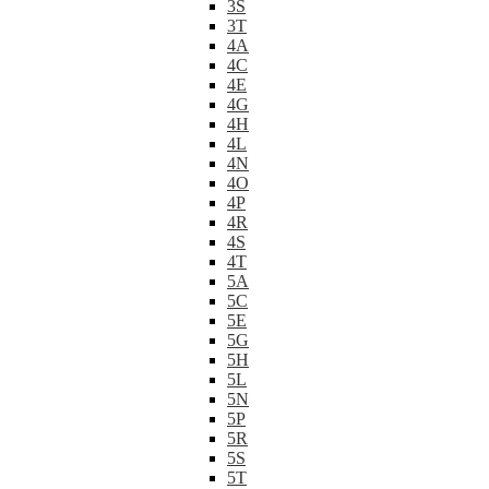
3S
3T
4A
4C
4E
4G
4H
4L
4N
4O
4P
4R
4S
4T
5A
5C
5E
5G
5H
5L
5N
5P
5R
5S
5T