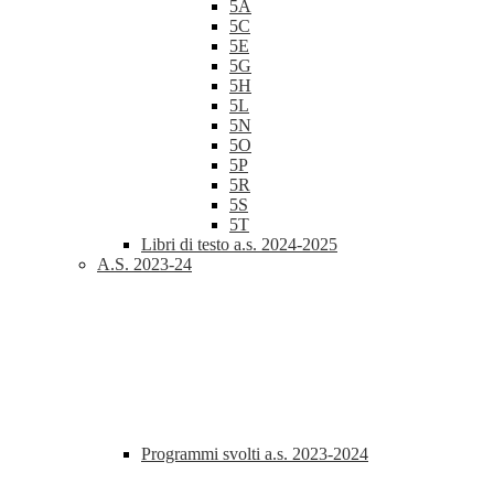
5A
5C
5E
5G
5H
5L
5N
5O
5P
5R
5S
5T
Libri di testo a.s. 2024-2025
A.S. 2023-24
Programmi svolti a.s. 2023-2024