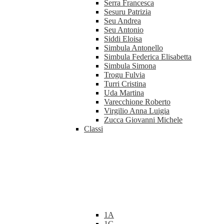
Serra Francesca
Sesuru Patrizia
Seu Andrea
Seu Antonio
Siddi Eloisa
Simbula Antonello
Simbula Federica Elisabetta
Simbula Simona
Trogu Fulvia
Turri Cristina
Uda Martina
Varecchione Roberto
Virgilio Anna Luigia
Zucca Giovanni Michele
Classi
1A
1C