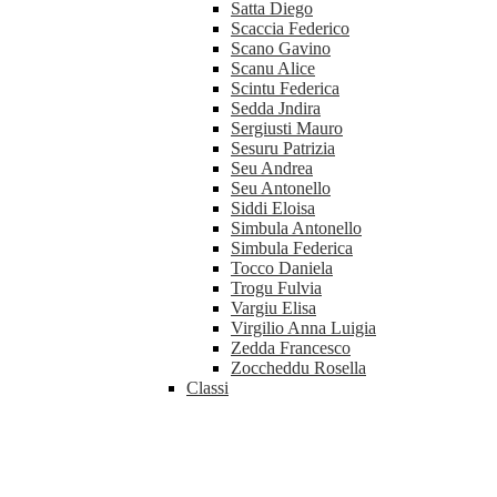
Satta Diego
Scaccia Federico
Scano Gavino
Scanu Alice
Scintu Federica
Sedda Jndira
Sergiusti Mauro
Sesuru Patrizia
Seu Andrea
Seu Antonello
Siddi Eloisa
Simbula Antonello
Simbula Federica
Tocco Daniela
Trogu Fulvia
Vargiu Elisa
Virgilio Anna Luigia
Zedda Francesco
Zoccheddu Rosella
Classi