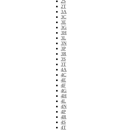
2S
2T
3A
3C
3E
3G
3H
3L
3N
3P
3R
3S
3T
4A
4C
4E
4F
4G
4H
4L
4N
4P
4R
4S
4T