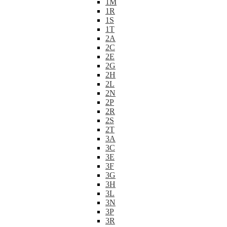
1M
1R
1S
1T
2A
2C
2E
2G
2H
2L
2N
2P
2R
2S
2T
3A
3C
3E
3F
3G
3H
3L
3N
3P
3R