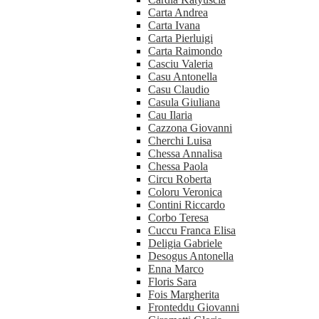
Carta Andrea
Carta Ivana
Carta Pierluigi
Carta Raimondo
Casciu Valeria
Casu Antonella
Casu Claudio
Casula Giuliana
Cau Ilaria
Cazzona Giovanni
Cherchi Luisa
Chessa Annalisa
Chessa Paola
Circu Roberta
Coloru Veronica
Contini Riccardo
Corbo Teresa
Cuccu Franca Elisa
Deligia Gabriele
Desogus Antonella
Enna Marco
Floris Sara
Fois Margherita
Fronteddu Giovanni