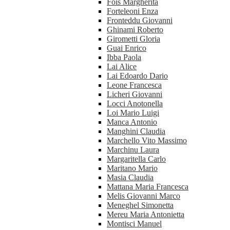
Fois Margherita
Forteleoni Enza
Fronteddu Giovanni
Ghinami Roberto
Girometti Gloria
Guai Enrico
Ibba Paola
Lai Alice
Lai Edoardo Dario
Leone Francesca
Licheri Giovanni
Locci Anotonella
Loi Mario Luigi
Manca Antonio
Manghini Claudia
Marchello Vito Massimo
Marchinu Laura
Margaritella Carlo
Maritano Mario
Masia Claudia
Mattana Maria Francesca
Melis Giovanni Marco
Meneghel Simonetta
Mereu Maria Antonietta
Montisci Manuel