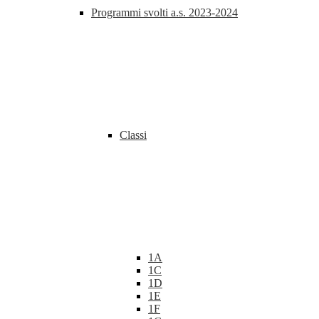
Programmi svolti a.s. 2023-2024
Classi
1A
1C
1D
1E
1F