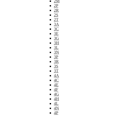
2M
2P
2R
2S
2T
3A
3C
3E
3G
3H
3L
3N
3P
3R
3S
3T
4A
4C
4E
4F
4G
4H
4L
4N
4P