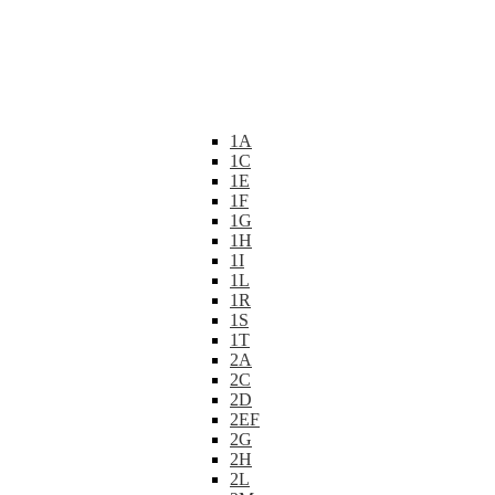
1A
1C
1E
1F
1G
1H
1I
1L
1R
1S
1T
2A
2C
2D
2EF
2G
2H
2L