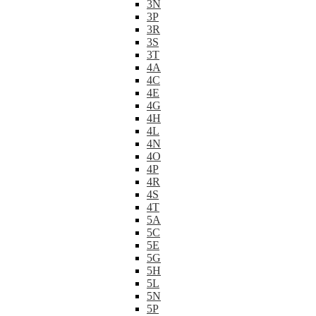
3N
3P
3R
3S
3T
4A
4C
4E
4G
4H
4L
4N
4O
4P
4R
4S
4T
5A
5C
5E
5G
5H
5L
5N
5P