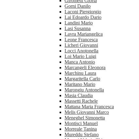
Girometti Gloria
Gorni Danilo
Laconi Piergiorgio
Lai Edoardo Dario
Landini Mario
Lasi Susanna
Lavra Mariangelica
Leone Francesca
Licheri Giovanni
Locci Anotonella
Loi Mario Luigi
Manca Antonio
Marcangeli Eleonora
Marchinu Laura
Margaritella Carlo
Maritano Mario
Marongiu Antonella
Masia Claudia
Massetti Rachele
Mattana Maria Francesca
Melis Giovanni Marco
Meneghel Simonetta
Montisci Manuel
Morreale Tanina
Mureddu Stefano