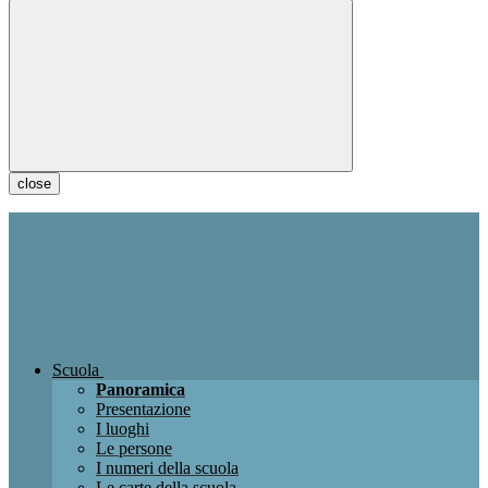
close
Scuola
Panoramica
Presentazione
I luoghi
Le persone
I numeri della scuola
Le carte della scuola