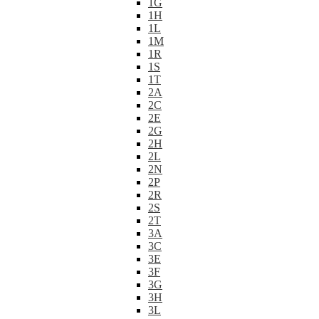
1G
1H
1L
1M
1R
1S
1T
2A
2C
2E
2G
2H
2L
2N
2P
2R
2S
2T
3A
3C
3E
3F
3G
3H
3L