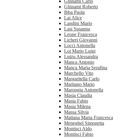
Ghinami Carlo
Ghinami Roberto
Ibba Paola
Lai Alice
Landini Mario
Lasi Susanna
Leone Francesca
Licheri Giovanni
Locci Antonella
Loi Mario Luigi
Lutzu Alessandra
Manca Antonio
Manca Maria Serafina
Marchello Vito
Margaritella Carlo
Maritano Mario
Marongiu Antonella
Masia Claudia
Masia Fabio
Masia Milena
Massa Silvia
Mattana Maria Francesca
Meneghel Simonetta
Montisci Aldo
Montisci Fabio