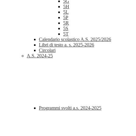
5G
5H
5L
5P
5R
5S
5T
Calendario scolastico A.S. 2025/2026
Libri di testo a. s. 2025-2026
Circolari
A.S. 2024-25
Programmi svolti a.s. 2024-2025