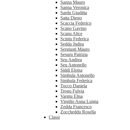
Sanna Mauro
Sanna Veronica
Sardu Giuditta
Satta Diego
Scaccia Federico
Scano Gavino
Scanu Alice
Scintu Federica
Sedda Jndira
Sergiusti Mauro
Sesuru Patrizia
Seu Andrea
Seu Antonello
Siddi Eloisa
Simbula Antonello
Simbula Federica
Tocco Daniela
Trogu Fulvia
Vargiu Elisa
Virgilio Anna Luigia
Zedda Francesco
Zoccheddu Rosella
Classi