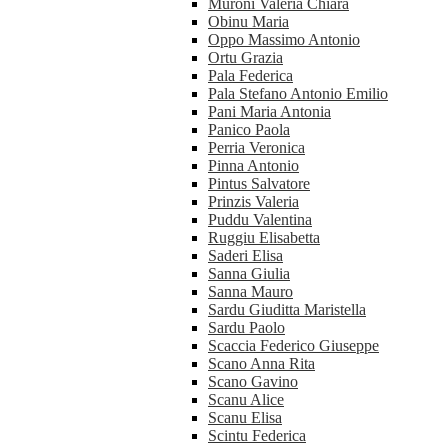
Muroni Valeria Chiara
Obinu Maria
Oppo Massimo Antonio
Ortu Grazia
Pala Federica
Pala Stefano Antonio Emilio
Pani Maria Antonia
Panico Paola
Perria Veronica
Pinna Antonio
Pintus Salvatore
Prinzis Valeria
Puddu Valentina
Ruggiu Elisabetta
Saderi Elisa
Sanna Giulia
Sanna Mauro
Sardu Giuditta Maristella
Sardu Paolo
Scaccia Federico Giuseppe
Scano Anna Rita
Scano Gavino
Scanu Alice
Scanu Elisa
Scintu Federica