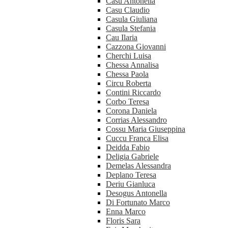
Casu Antonella
Casu Claudio
Casula Giuliana
Casula Stefania
Cau Ilaria
Cazzona Giovanni
Cherchi Luisa
Chessa Annalisa
Chessa Paola
Circu Roberta
Contini Riccardo
Corbo Teresa
Corona Daniela
Corrias Alessandro
Cossu Maria Giuseppina
Cuccu Franca Elisa
Deidda Fabio
Deligia Gabriele
Demelas Alessandra
Deplano Teresa
Deriu Gianluca
Desogus Antonella
Di Fortunato Marco
Enna Marco
Floris Sara