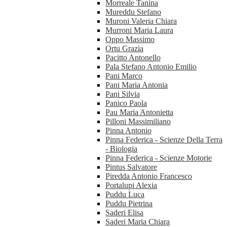
Morreale Tanina
Mureddu Stefano
Muroni Valeria Chiara
Murroni Maria Laura
Oppo Massimo
Ortu Grazia
Pacitto Antonello
Pala Stefano Antonio Emilio
Pani Marco
Pani Maria Antonia
Pani Silvia
Panico Paola
Pau Maria Antonietta
Pilloni Massimiliano
Pinna Antonio
Pinna Federica - Scienze Della Terra
- Biologia
Pinna Federica - Scienze Motorie
Pintus Salvatore
Piredda Antonio Francesco
Portalupi Alexia
Puddu Luca
Puddu Pietrina
Saderi Elisa
Saderi Maria Chiara