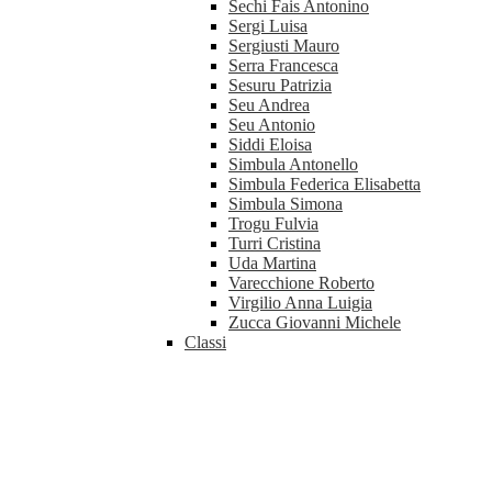
Sechi Fais Antonino
Sergi Luisa
Sergiusti Mauro
Serra Francesca
Sesuru Patrizia
Seu Andrea
Seu Antonio
Siddi Eloisa
Simbula Antonello
Simbula Federica Elisabetta
Simbula Simona
Trogu Fulvia
Turri Cristina
Uda Martina
Varecchione Roberto
Virgilio Anna Luigia
Zucca Giovanni Michele
Classi