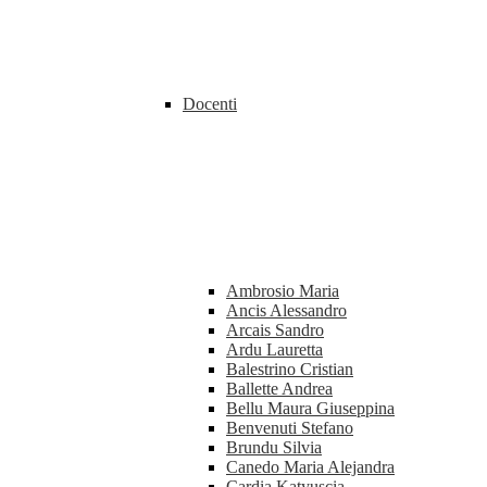
Docenti
Ambrosio Maria
Ancis Alessandro
Arcais Sandro
Ardu Lauretta
Balestrino Cristian
Ballette Andrea
Bellu Maura Giuseppina
Benvenuti Stefano
Brundu Silvia
Canedo Maria Alejandra
Cardia Katyuscia