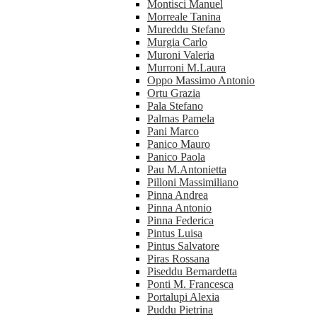
Montisci Manuel
Morreale Tanina
Mureddu Stefano
Murgia Carlo
Muroni Valeria
Murroni M.Laura
Oppo Massimo Antonio
Ortu Grazia
Pala Stefano
Palmas Pamela
Pani Marco
Panico Mauro
Panico Paola
Pau M.Antonietta
Pilloni Massimiliano
Pinna Andrea
Pinna Antonio
Pinna Federica
Pintus Luisa
Pintus Salvatore
Piras Rossana
Piseddu Bernardetta
Ponti M. Francesca
Portalupi Alexia
Puddu Pietrina