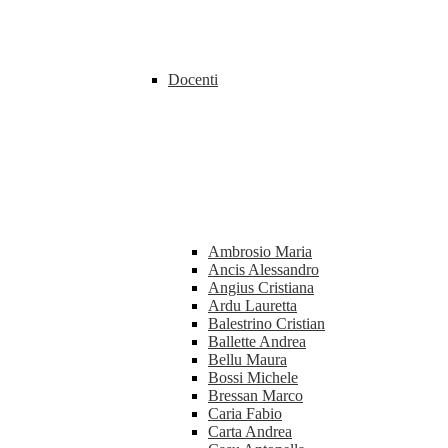
Docenti
Ambrosio Maria
Ancis Alessandro
Angius Cristiana
Ardu Lauretta
Balestrino Cristian
Ballette Andrea
Bellu Maura
Bossi Michele
Bressan Marco
Caria Fabio
Carta Andrea