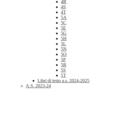
4R
4S
4T
5A
5C
5E
5G
5H
5L
5N
5O
5P
5R
5S
5T
Libri di testo a.s. 2024-2025
A.S. 2023-24