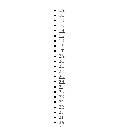
1A
1C
1E
1G
1H
1L
1R
1S
1T
2A
2C
2E
2F
2G
2H
2I
2L
2N
2P
2R
2S
2T
3A