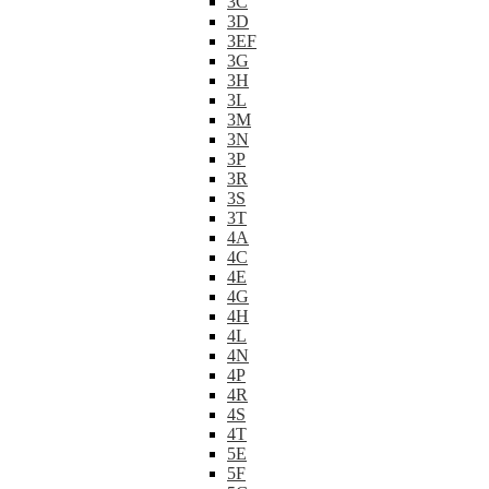
3C
3D
3EF
3G
3H
3L
3M
3N
3P
3R
3S
3T
4A
4C
4E
4G
4H
4L
4N
4P
4R
4S
4T
5E
5F