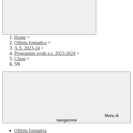
Home
>
Offerta formativa
>
A.S. 2023-24
>
Programmi svolti a.s. 2023-2024
>
Classi
>
5N
Menu di
navigazione
Offerta formativa