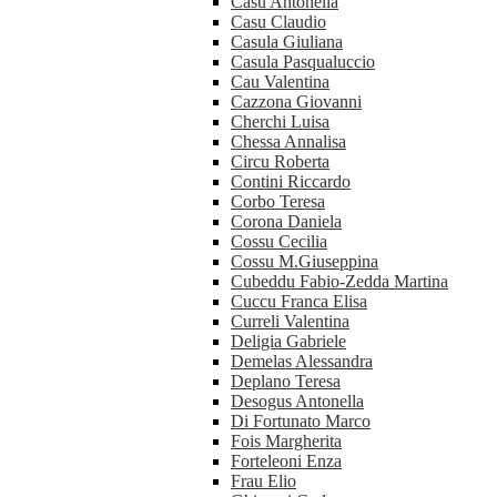
Casu Antonella
Casu Claudio
Casula Giuliana
Casula Pasqualuccio
Cau Valentina
Cazzona Giovanni
Cherchi Luisa
Chessa Annalisa
Circu Roberta
Contini Riccardo
Corbo Teresa
Corona Daniela
Cossu Cecilia
Cossu M.Giuseppina
Cubeddu Fabio-Zedda Martina
Cuccu Franca Elisa
Curreli Valentina
Deligia Gabriele
Demelas Alessandra
Deplano Teresa
Desogus Antonella
Di Fortunato Marco
Fois Margherita
Forteleoni Enza
Frau Elio