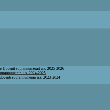
ione Docenti soprannumerari a.s. 2025-2026
 soprannumerari a.s. 2024-2025
ne docenti soprannumerari a.s. 2023-2024